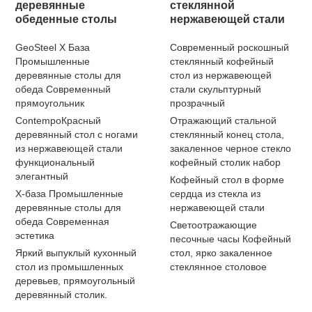
деревянные
стеклянной
обеденные столы
нержавеющей стали
GeoSteel X База
Современный роскошный
Промышленные
стеклянный кофейный
деревянные столы для
стол из нержавеющей
обеда Современный
стали скульптурный
прямоугольник
прозрачный
ContempoКрасный
Отражающий стальной
деревянный стол с ногами
стеклянный конец стола,
из нержавеющей стали
закаленное черное стекло
функциональный
кофейный столик набор
элегантный
Кофейный стол в форме
X-база Промышленные
сердца из стекла из
деревянные столы для
нержавеющей стали
обеда Современная
Светоотражающие
эстетика
песочные часы Кофейный
Яркий выпуклый кухонный
стол, ярко закаленное
стол из промышленных
стеклянное столовое
деревьев, прямоугольный
деревянный столик.