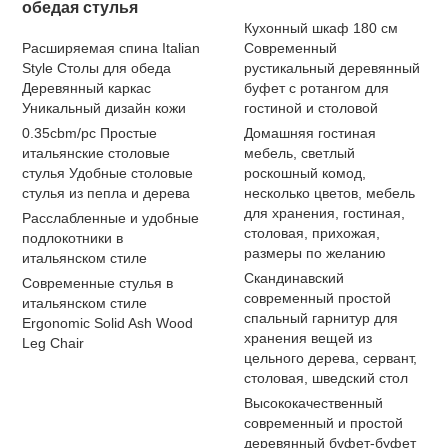
обедая стулья
Кухонный шкаф 180 см
Расширяемая спина Italian
Современный
Style Столы для обеда
рустикальный деревянный
Деревянный каркас
буфет с ротангом для
Уникальный дизайн кожи
гостиной и столовой
0.35cbm/pc Простые
Домашняя гостиная
итальянские столовые
мебель, светлый
стулья Удобные столовые
роскошный комод,
стулья из пепла и дерева
несколько цветов, мебель
для хранения, гостиная,
Расслабленные и удобные
столовая, прихожая,
подлокотники в
размеры по желанию
итальянском стиле
Скандинавский
Современные стулья в
современный простой
итальянском стиле
спальный гарнитур для
Ergonomic Solid Ash Wood
хранения вещей из
Leg Chair
цельного дерева, сервант,
столовая, шведский стол
Высококачественный
современный и простой
деревянный буфет-буфет