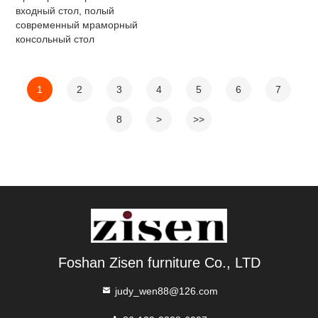
входный стол, полый
современный мраморный
консольный стол
1
2
3
4
5
6
7
8
>
>>
Foshan Zisen furniture Co., LTD
judy_wen88@126.com