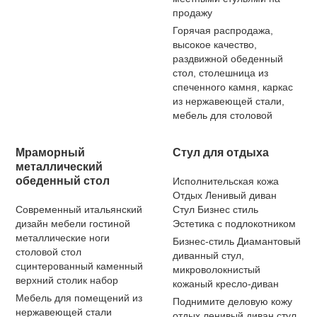
продажу
Горячая распродажа,
высокое качество,
раздвижной обеденный
стол, столешница из
спеченного камня, каркас
из нержавеющей стали,
мебель для столовой
Мраморный
Стул для отдыха
металлический
обеденный стол
Исполнительская кожа
Отдых Ленивый диван
Современный итальянский
Стул Бизнес стиль
дизайн мебели гостиной
Эстетика с подлокотником
металлические ноги
Бизнес-стиль Диамантовый
столовой стол
диванный стул,
сцинтерованный каменный
микроволокнистый
верхний столик набор
кожаный кресло-диван
Мебель для помещений из
Поднимите деловую кожу
нержавеющей стали
отдых ленивый диван стул