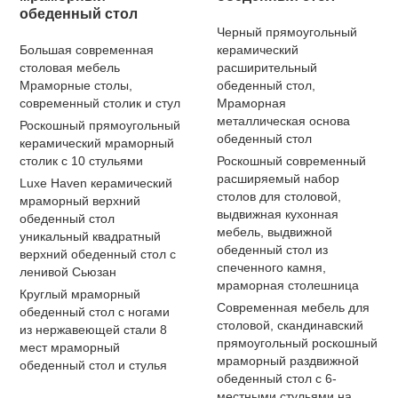
обеденный стол
Черный прямоугольный
Большая современная
керамический
столовая мебель
расширительный
Мраморные столы,
обеденный стол,
современный столик и стул
Мраморная
металлическая основа
Роскошный прямоугольный
обеденный стол
керамический мраморный
столик с 10 стульями
Роскошный современный
расширяемый набор
Luxe Haven керамический
столов для столовой,
мраморный верхний
выдвижная кухонная
обеденный стол
мебель, выдвижной
уникальный квадратный
обеденный стол из
верхний обеденный стол с
спеченного камня,
ленивой Сьюзан
мраморная столешница
Круглый мраморный
Современная мебель для
обеденный стол с ногами
столовой, скандинавский
из нержавеющей стали 8
прямоугольный роскошный
мест мраморный
мраморный раздвижной
обеденный стол и стулья
обеденный стол с 6-
местными стульями на