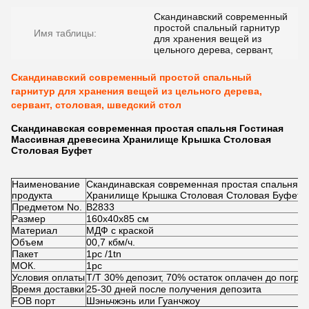
Скандинавский современный
простой спальный гарнитур
Имя таблицы:
для хранения вещей из
цельного дерева, сервант,
Скандинавский современный простой спальный
гарнитур для хранения вещей из цельного дерева,
сервант, столовая, шведский стол
Скандинавская современная простая спальня Гостиная
Массивная древесина Хранилище Крышка Столовая
Столовая Буфет
Наименование
Скандинавская современная простая спальня Г
продукта
Хранилище Крышка Столовая Столовая Буфет
Предметом No.
В2833
Размер
160х40х85 см
Материал
МДФ с краской
Объем
00,7 кбм/ч.
Пакет
1pc /1tn
МОК.
1pc
Условия оплаты
Т/Т 30% депозит, 70% остаток оплачен до погруз
Время доставки
25-30 дней после получения депозита
FOB порт
Шэньчжэнь или Гуанчжоу