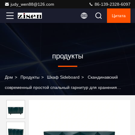
judy_wen88@126.com
86-139-2328-6097
Цитата
продукты
Дом
>
Продукты
>
Шкаф Sideboard
>
Скандинавский
современный простой спальный гарнитур для хранения
вещей из цельного дерева, сервант, столовая, шведский стол