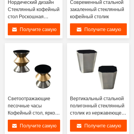
Нордический дизайн
Современный стальной
Стеклянный кофейный
закаленный стеклянный
стол Роскошная
кофейный столик
мебель гостиной,
Получите самую
Получите самую
современный
стеклянный кофейный
лучшую цену
лучшую цену
стол
Светоотражающие
Вертикальный стальной
песочные часы
полигонный стеклянный
Кофейный стол, ярко
столик из нержавеющей
закаленное стеклянное
стали отличительный
Получите самую
Получите самую
столовое
черный металл