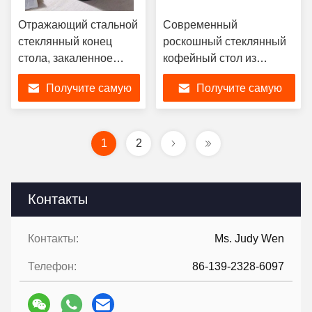
Отражающий стальной
Современный
стеклянный конец
роскошный стеклянный
стола, закаленное
кофейный стол из
черное стекло
нержавеющей стали
Получите самую
Получите самую
кофейный столик
скульптурный
набор
прозрачный
лучшую цену
лучшую цену
1
2
Контакты
Контакты:
Ms. Judy Wen
Телефон:
86-139-2328-6097