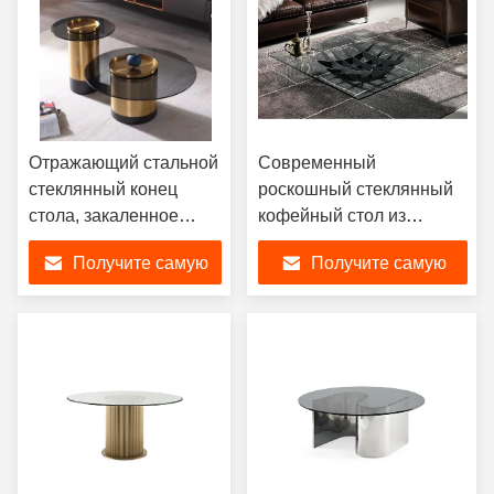
Отражающий стальной
Современный
стеклянный конец
роскошный стеклянный
стола, закаленное
кофейный стол из
черное стекло
нержавеющей стали
Получите самую
Получите самую
кофейный столик
скульптурный
набор
прозрачный
лучшую цену
лучшую цену