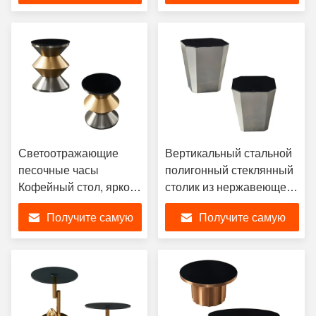
стеклянный кофейный
лучшую цену
лучшую цену
стол
Светоотражающие
Вертикальный стальной
песочные часы
полигонный стеклянный
Кофейный стол, ярко
столик из нержавеющей
закаленное стеклянное
стали отличительный
Получите самую
Получите самую
столовое
черный металл
лучшую цену
лучшую цену