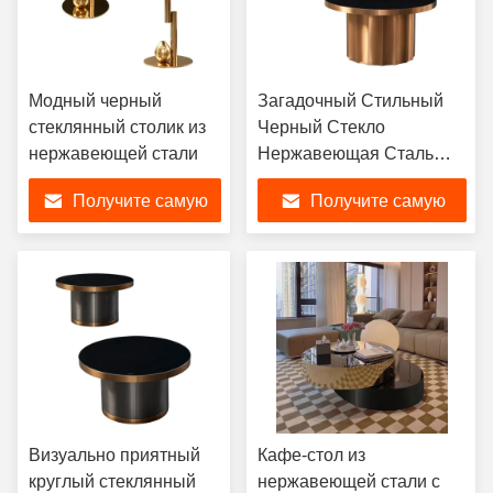
Модный черный
Загадочный Стильный
стеклянный столик из
Черный Стекло
нержавеющей стали
Нержавеющая Сталь
Кофейный Столик
Получите самую
Получите самую
Элегантный Круглый
лучшую цену
лучшую цену
Визуально приятный
Кафе-стол из
круглый стеклянный
нержавеющей стали с