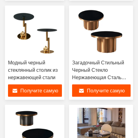
лучшую цену
лучшую цену
Модный черный
Загадочный Стильный
стеклянный столик из
Черный Стекло
нержавеющей стали
Нержавеющая Сталь
Кофейный Столик
Получите самую
Получите самую
Элегантный Круглый
лучшую цену
лучшую цену