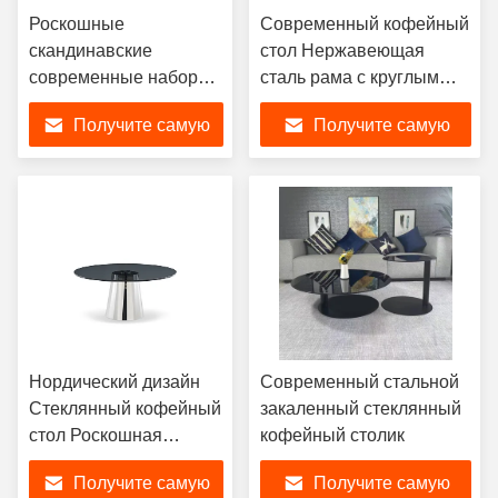
Роскошные
Современный кофейный
скандинавские
стол Нержавеющая
современные наборы
сталь рама с круглым
мебели для столовой,
закаленным стеклом
Получите самую
Получите самую
прямоугольная 6-
Столовая мебель
местная мебель по
гостиной
лучшую цену
лучшую цену
индивидуальному
заказу, наборы
обеденных столов со
стеклянной
столешницей и
стульями
Нордический дизайн
Современный стальной
Стеклянный кофейный
закаленный стеклянный
стол Роскошная
кофейный столик
мебель гостиной,
Получите самую
Получите самую
современный