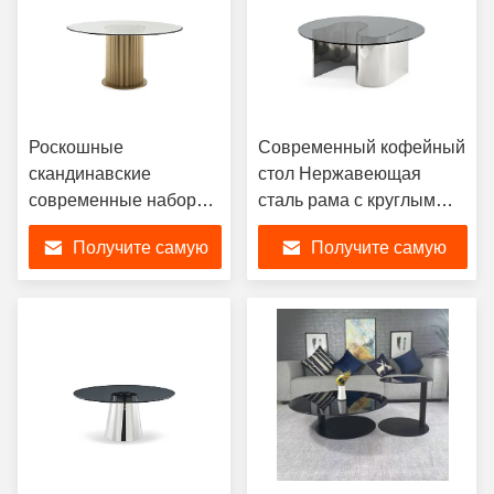
Роскошные
Современный кофейный
скандинавские
стол Нержавеющая
современные наборы
сталь рама с круглым
мебели для столовой,
закаленным стеклом
Получите самую
Получите самую
прямоугольная 6-
Столовая мебель
местная мебель по
гостиной
лучшую цену
лучшую цену
индивидуальному
заказу, наборы
обеденных столов со
стеклянной
столешницей и
стульями