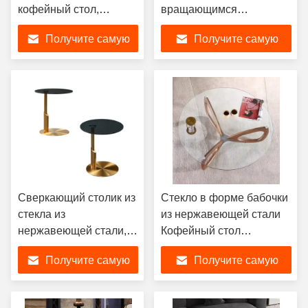
кофейный стол,
вращающимся
гармоничный
закаленным стеклом
Получите самую
Получите самую
темностеклянный
кофейный стол
лучшую цену
лучшую цену
Сверкающий столик из
Стекло в форме бабочки
стекла из
из нержавеющей стали
нержавеющей стали,
Кофейный стол
роскошный столик из
Элегантный
Получите самую
Получите самую
нержавеющей стали
современный
лучшую цену
лучшую цену