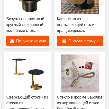
Визуально приятный
Кафе-стол из
круглый стеклянный
нержавеющей стали с
кофейный стол,
вращающимся
гармоничный
закаленным стеклом
Получите самую
Получите самую
темностеклянный
кофейный стол
лучшую цену
лучшую цену
Сверкающий столик из
Стекло в форме бабочки
стекла из
из нержавеющей стали
нержавеющей стали,
Кофейный стол