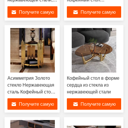
роскошный столик из
Элегантный
Получите самую
Получите самую
нержавеющей стали
современный
лучшую цену
лучшую цену
Асимметрия Золото
Кофейный стол в форме
стекло Нержавеющая
сердца из стекла из
сталь Кофейный стол
нержавеющей стали
550 мм Φ Визуальный
Получите самую
Получите самую
интерес
лучшую цену
лучшую цену