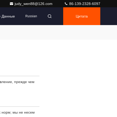
judy_wen88@126.com
86-139-2328-6097
е Данные
Цитата
Russian
явление, прежде чем
х норм; мы не несем