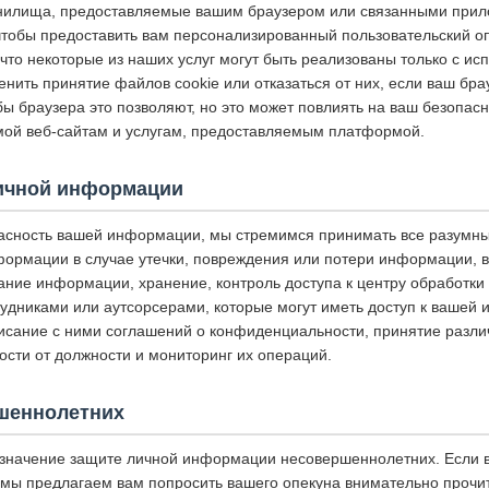
анилища, предоставляемые вашим браузером или связанными прил
чтобы предоставить вам персонализированный пользовательский о
что некоторые из наших услуг могут быть реализованы только с и
енить принятие файлов cookie или отказаться от них, если ваш бра
 браузера это позволяют, но это может повлиять на ваш безопасн
ой веб-сайтам и услугам, предоставляемым платформой.
ичной информации
асность вашей информации, мы стремимся принимать все разумн
ормации в случае утечки, повреждения или потери информации, 
ание информации, хранение, контроль доступа к центру обработки
рудниками или аутсорсерами, которые могут иметь доступ к вашей
исание с ними соглашений о конфиденциальности, принятие разли
ости от должности и мониторинг их операций.
шеннолетних
значение защите личной информации несовершеннолетних. Если 
мы предлагаем вам попросить вашего опекуна внимательно прочит