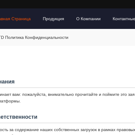
авная Страница
Продукция
О Компании
Контактны
 LTD Политика Конфиденциальности
нания
нает вам: пожалуйста, внимательно прочитайте и поймите это за
платформы.
ветственности
ость за содержание наших собственных загрузок в рамках правовы