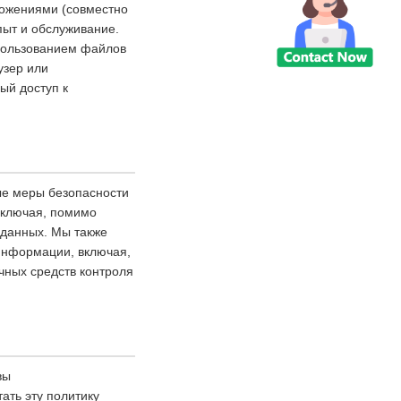
ожениями (совместно
пыт и обслуживание.
спользованием файлов
узер или
ый доступ к
ые меры безопасности
включая, помимо
 данных. Мы также
 информации, включая,
чных средств контроля
вы
ать эту политику