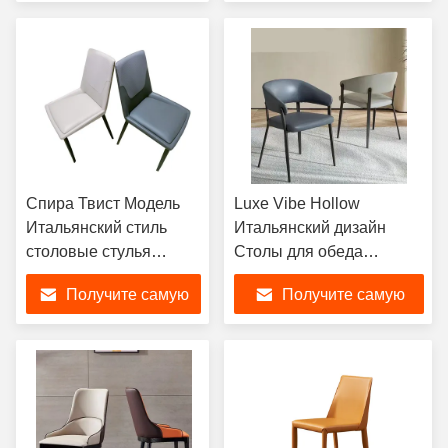
для обеда
лучшую цену
лучшую цену
Спира Твист Модель
Luxe Vibe Hollow
Итальянский стиль
Итальянский дизайн
столовые стулья
Столы для обеда
Интрига Серая PU
Эстетические
Получите самую
Получите самую
Кожа
современные
лучшую цену
лучшую цену