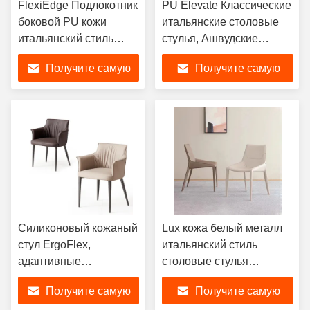
FlexiEdge Подлокотник
PU Elevate Классические
боковой PU кожи
итальянские столовые
итальянский стиль
стулья, Ашвудские
столы для обеда
итальянские
Получите самую
Получите самую
высокопоставленные
столовые стулья
лучшую цену
лучшую цену
Силиконовый кожаный
Lux кожа белый металл
стул ErgoFlex,
итальянский стиль
адаптивные
столовые стулья
итальянские
удобные
Получите самую
Получите самую
современные стулья