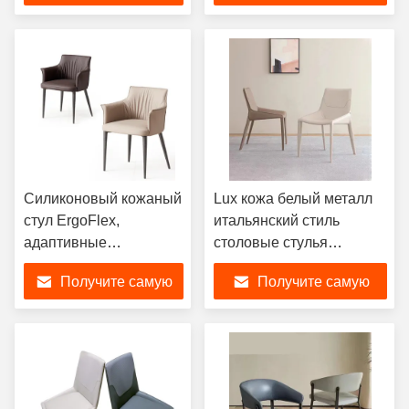
столовые стулья
лучшую цену
лучшую цену
Силиконовый кожаный
Lux кожа белый металл
стул ErgoFlex,
итальянский стиль
адаптивные
столовые стулья
итальянские
удобные
Получите самую
Получите самую
современные стулья
для обеда
лучшую цену
лучшую цену