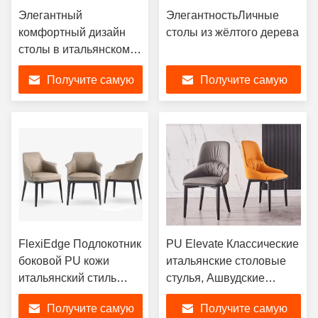
Элегантный
ЭлегантностьЛичные
комфортный дизайн
столы из жёлтого дерева
столы в итальянском
стиле
Получите самую
Получите самую
лучшую цену
лучшую цену
FlexiEdge Подлокотник
PU Elevate Классические
боковой PU кожи
итальянские столовые
итальянский стиль
стулья, Ашвудские
столы для обеда
итальянские
Получите самую
Получите самую
высокопоставленные