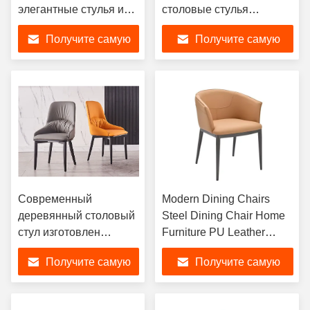
элегантные стулья из
столовые стулья
твердого пепла.
Удобные сиденья седло
Получите самую
Получите самую
Кожевенный стул
лучшую цену
лучшую цену
Современный
Modern Dining Chairs
деревянный столовый
Steel Dining Chair Home
стул изготовлен
Furniture PU Leather
вручную высокая
Living Room Chairs
Получите самую
Получите самую
стабильность и
долговечность
лучшую цену
лучшую цену