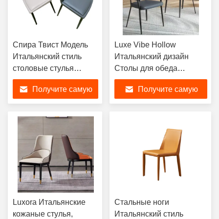
Спира Твист Модель
Luxe Vibe Hollow
Итальянский стиль
Итальянский дизайн
столовые стулья
Столы для обеда
Интрига Серая PU
Эстетические
Получите самую
Получите самую
Кожа
современные
лучшую цену
лучшую цену
Luxora Итальянские
Стальные ноги
кожаные стулья,
Итальянский стиль