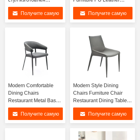
вручную высокая
Living Room Chairs
Получите самую
Получите самую
стабильность и
долговечность
лучшую цену
лучшую цену
Modern Comfortable
Modern Style Dining
Dining Chairs
Chairs Furniture Chair
Restaurant Metal Base
Restaurant Dining Tables
And Fabric Seat Chair
and Chairs Set
Получите самую
Получите самую
Sets
лучшую цену
лучшую цену