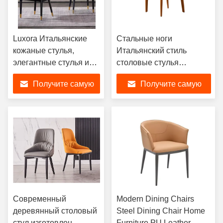
Luxora Итальянские
Стальные ноги
кожаные стулья,
Итальянский стиль
элегантные стулья из
столовые стулья
твердого пепла.
Удобные сиденья седло
Получите самую
Получите самую
Кожевенный стул
лучшую цену
лучшую цену
Современный
Modern Dining Chairs
деревянный столовый
Steel Dining Chair Home
стул изготовлен
Furniture PU Leather