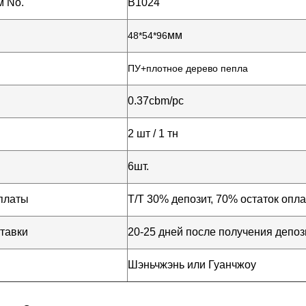
 No.
B1024
мм
48*54*96
ПУ+плотное дерево пепла
0.37cbm/pc
2 шт / 1 тн
6
шт.
платы
Т/Т 30% депозит, 70% остаток опла
тавки
20-25 дней после получения депоз
Шэньчжэнь или Гуанчжоу