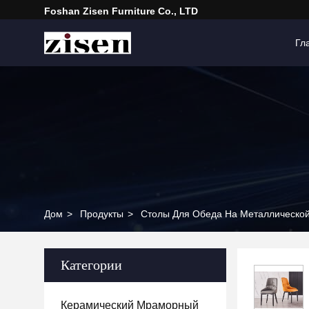
Foshan Zisen Furniture Co., LTD
Гл
Дом
>
Продукты
>
Столы Для Обеда На Металлическо
Категории
Керамический Мраморный