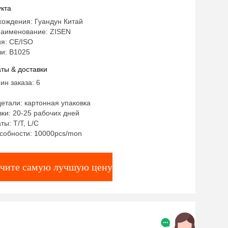
ность
кта
хождения: Гуандун Китай
аименование: ZISEN
я: CE/ISO
и: B1025
ты & доставки
ин заказа: 6
етали: картонная упаковка
ки: 20-25 рабочих дней
ты: T/T, L/C
собности: 10000pcs/mon
чите самую лучшую цену