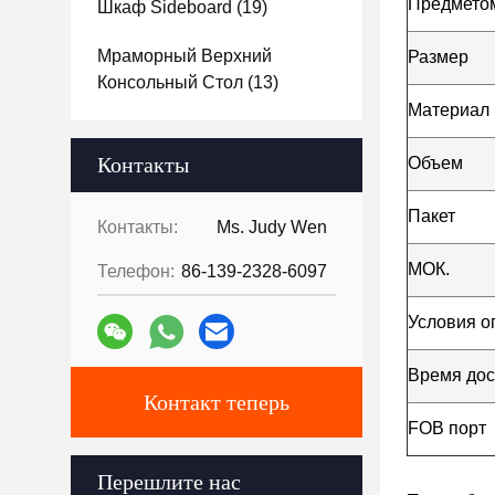
Предметом
Шкаф Sideboard
(19)
Мраморный Верхний
Размер
Консольный Стол
(13)
Материал
Контакты
Объем
Пакет
Контакты:
Ms. Judy Wen
МОК.
Телефон:
86-139-2328-6097
Условия о
Время дос
Контакт теперь
FOB порт
Перешлите нас