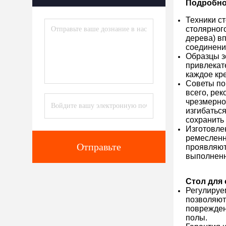
Подробно
Техники с
столярного
дерева) в
соединени
Образцы з
привлекат
каждое кр
Советы по
всего, ре
чрезмерно
изгибатьс
сохранить 
Изготовле
ремесленн
Отправьте
проявляют
выполненн
Стол для 
Регулируе
позволяют
поврежден
полы.