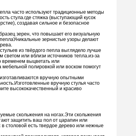
 пепла часто используют традиционные методы
ость стула.где стяжка (выступающий кусок
рстие), создавая сильное и безопасное
разец зерен, что повышает его визуальную
о пеплаУникальные зернистые узоры делают
рева.
стульев из твёрдого пепла выглядело лучше
 светом или вблизи источников тепла.из-за
о временем выцветать или
а мебельной полировкой или воском помогут
а изготавливаются вручную опытными
ьность.Изготовленные вручную стулья часто
учите высококачественный и красиво
руемые скольжения на ногах.Эти скольжения
гают защитить ваш пол от царапин или
 в столовой есть твердое дерево или нежные