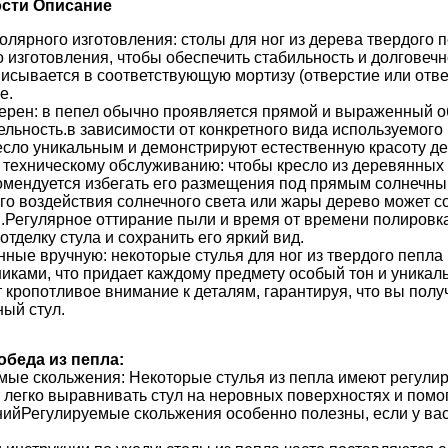
сти Описание
толярного изготовления: столы для ног из дерева твердого
 изготовления, чтобы обеспечить стабильность и долговечн
писывается в соответствующую мортизу (отверстие или отве
е.
ерен: в пепел обычно проявляется прямой и выраженный об
ельность.в зависимости от конкретного вида используемог
есло уникальным и демонстрируют естественную красоту де
 техническому обслуживанию: чтобы кресло из деревянных 
комендуется избегать его размещения под прямым солнечным
го воздействия солнечного света или жары дерево может с
я.Регулярное оттирание пыли и время от времени полировк
отделку стула и сохранить его яркий вид.
нные вручную: некоторые стулья для ног из твердого пепл
иками, что придает каждому предмету особый тон и уникал
 кропотливое внимание к деталям, гарантируя, что вы пол
ый стул.
обеда из пепла:
мые скольжения: Некоторые стулья из пепла имеют регули
 легко выравнивать стул на неровных поверхностях и помо
ийРегулируемые скольжения особенно полезны, если у вас