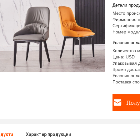
долговеч
Детали проду
Место проис
Фирменное н
Сертификаци
Номер модел
Условия опла
Количество м
Цена: USD
Упаковывая д
Время достав
Условия опла
Поставка спо
Полу
одукта
Характер продукции