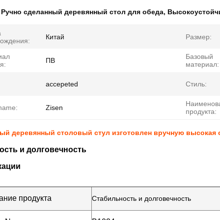
:
Ручно сделанный деревянный стол для обеда
,
Высокоустойч
а
Китай
Размер:
ождения:
иал
Базовый
ПВ
я:
материал:
accepeted
Стиль:
Наименов
name:
Zisen
продукта:
ый деревянный столовый стул изготовлен вручную высокая 
ость и долговечность
кации
ние продукта
Стабильность и долговечность