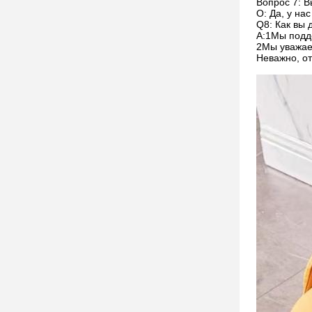
Вопрос 7: В
О: Да, у на
Q8: Как вы
А:1Мы подд
2Мы уважаем
Неважно, от