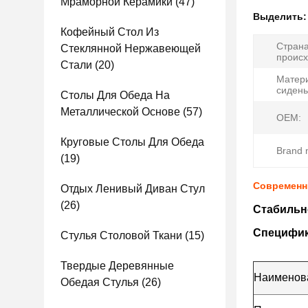
Мраморной Керамики
(47)
Выделить
Кофейный Стол Из
Стран
Стеклянной Нержавеющей
происх
Стали
(20)
Матер
сидень
Столы Для Обеда На
Металлической Основе
(57)
OEM:
Круговые Столы Для Обеда
Brand 
(19)
Современн
Отдых Ленивый Диван Стул
(26)
Стабильн
Специфи
Стулья Столовой Ткани
(15)
Твердые Деревянные
Наименова
Обедая Стулья
(26)