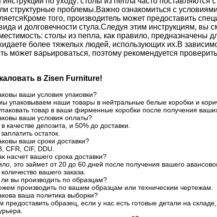
 инструкции по уходу: столы из пепла часто поставляются 
ли структурные проблемы.Важно ознакомиться с условиями 
ляетсяКроме того, производитель может предоставить спец
вида и долговечности стула.Следуя этим инструкциям, вы с
местимость: столы из пепла, как правило, предназначены 
идаете более тяжелых людей, использующих их.В зависимост
ть может варьироваться, поэтому рекомендуется проверит
аловать в Zisen Furniture!
аковы ваши условия упаковки?
мы упаковываем наши товары в нейтральные белые коробки и кори
паковать товар в ваши фирменные коробки после получения ваши
Каковы ваши условия оплаты?
% в качестве депозита, и 50% до доставки.
заплатить остаток.
аковы ваши сроки доставки?
, CFR, CIF, DDU.
ак насчет вашего срока доставки?
ило, это займет от 20 до 60 дней после получения вашего авансово
 количество вашего заказа.
 ли вы производить по образцам?
можем производить по вашим образцам или техническим чертежам.
акова ваша политика выборки?
 предоставить образец, если у нас есть готовые детали на складе
урьера.