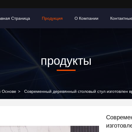
авная Страница
Продукция
О Компании
Контактны
продукты
й Основе
>
Современный деревянный столовый стул изготовлен вр
Современ
изготовл