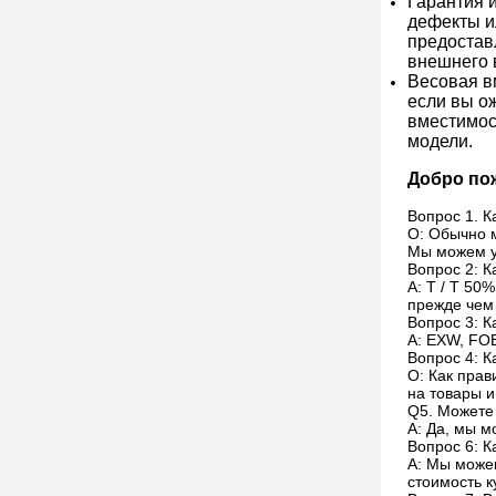
Гарантия и
дефекты и
предостав
внешнего 
Весовая в
если вы ож
вместимос
модели.
Добро пож
Вопрос 1. К
О: Обычно 
Мы можем у
Вопрос 2: 
A: T / T 50
прежде чем 
Вопрос 3: К
A: EXW, FOB
Вопрос 4: К
О: Как прав
на товары и
Q5. Можете
A: Да, мы 
Вопрос 6: К
A: Мы можем
стоимость к