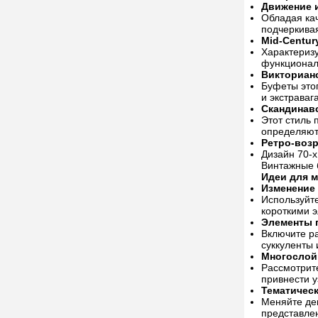
Движение и
Обладая кач
подчеркивая
Mid-Centur
Характериз
функциональ
Викторианс
Буфеты это
и экстраваг
Скандинав
Этот стиль
определяют
Ретро-воз
Дизайн 70-
Винтажные б
Идеи для м
Изменение
Используйте
короткими э
Элементы 
Включите ра
суккуленты 
Многослой
Рассмотрите
привнести у
Тематичес
Меняйте дек
представле