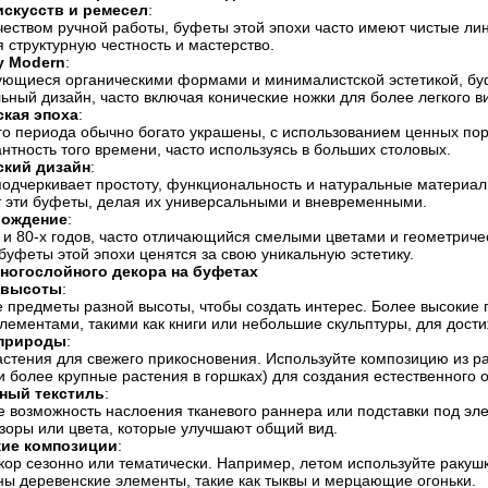
скусств и ремесел
:
еством ручной работы, буфеты этой эпохи часто имеют чистые лин
 структурную честность и мастерство.
y Modern
:
ующиеся органическими формами и минималистской эстетикой, буф
ный дизайн, часто включая конические ножки для более легкого в
кая эпоха
:
го периода обычно богато украшены, с использованием ценных пор
антность того времени, часто используясь в больших столовых.
ский дизайн
:
 подчеркивает простоту, функциональность и натуральные матери
 эти буфеты, делая их универсальными и вневременными.
рождение
:
х и 80-х годов, часто отличающийся смелыми цветами и геометрич
уфеты этой эпохи ценятся за свою уникальную эстетику.
ногослойного декора на буфетах
 высоты
:
 предметы разной высоты, чтобы создать интерес. Более высокие п
лементами, такими как книги или небольшие скульптуры, для дост
природы
:
стения для свежего прикосновения. Используйте композицию из ра
и более крупные растения в горшках) для создания естественного
ный текстиль
:
 возможность наслоения тканевого раннера или подставки под эле
зоры или цвета, которые улучшают общий вид.
кие композиции
:
ор сезонно или тематически. Например, летом используйте ракушк
ны деревенские элементы, такие как тыквы и мерцающие огоньки.