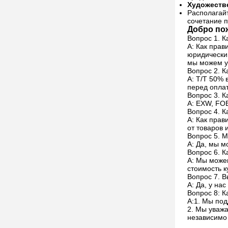
Художеств
Располагай
сочетание п
Добро пож
Вопрос 1. К
A: Как прав
юридически
мы можем у
Вопрос 2. 
A: T/T 50% 
перед оплат
Вопрос 3. К
A: EXW, FOB
Вопрос 4. К
A: Как прав
от товаров 
Вопрос 5. 
A: Да, мы 
Вопрос 6. К
A: Мы можем
стоимость к
Вопрос 7. В
A: Да, у на
Вопрос 8: 
A:1. Мы по
2. Мы уважа
независимо 