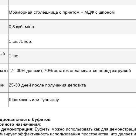
Мраморная столешница с принтом + МДФ с шпоном
0,8 куб. м/шт.
1 шт. /1 кор.
ый
1 шт.
латы
T/T 30% депозит, 70% остаток оплачивается перед загрузкой
вки
25-30 дней после получения депозита
Шэньчжэнь или Гуанчжоу
циональность буфетов
ойного назначения
:
и демонстрация
: Буфеты можно использовать как для демонстраци
мизирует эффективность использования пространства, что делает 