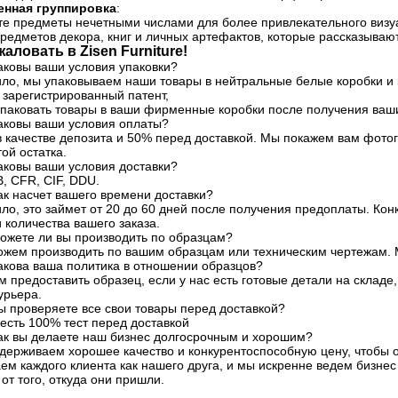
енная группировка
:
те предметы нечетными числами для более привлекательного визуа
редметов декора, книг и личных артефактов, которые рассказываю
аловать в Zisen Furniture!
аковы ваши условия упаковки?
ило, мы упаковываем наши товары в нейтральные белые коробки и 
 зарегистрированный патент,
паковать товары в ваши фирменные коробки после получения ваш
Каковы ваши условия оплаты?
в качестве депозита и 50% перед доставкой. Мы покажем вам фото
ой остатка.
аковы ваши условия доставки?
, CFR, CIF, DDU.
ак насчет вашего времени доставки?
ило, это займет от 20 до 60 дней после получения предоплаты. Кон
и количества вашего заказа.
Можете ли вы производить по образцам?
можем производить по вашим образцам или техническим чертежам.
акова ваша политика в отношении образцов?
 предоставить образец, если у нас есть готовые детали на складе
урьера.
ы проверяете все свои товары перед доставкой?
с есть 100% тест перед доставкой
Как вы делаете наш бизнес долгосрочным и хорошим?
ддерживаем хорошее качество и конкурентоспособную цену, чтобы 
ем каждого клиента как нашего друга, и мы искренне ведем бизнес
от того, откуда они пришли.