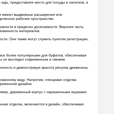
 еды, предоставляя место для посуды и напитков, а
ции имеют выдвижные расширения или
доченное рабочее пространство.
ежности в пределах досягаемости. Верхняя часть
зованность материалов.
сти. Они также могут служить пунктом регистрации,
я все более популярными для буфетов, обеспечивая
обы он выглядел современным и свежим.
ичность и демонстрируя красоту рисунка древесины.
ржанному виду. Напротив, глянцевая отделка
временном дизайне.
пример, деревянный корпус с окрашенными ящиками
енная отделка, включаются в дизайн, обеспечивая