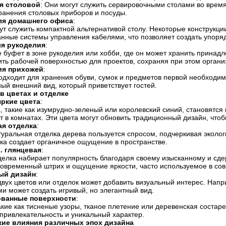
я столовой
: Они могут служить сервировочными столами во время
ранения столовых приборов и посуды.
ля домашнего офиса
:
ут служить компактной альтернативой столу. Некоторые конструк
анные системы управления кабелями, что позволяет создать упоря
ля рукоделия
:
 буфет в зоне рукоделия или хобби, где он может хранить принадл
ть рабочей поверхностью для проектов, сохраняя при этом органи
ия прихожей
:
дходит для хранения обуви, сумок и предметов первой необходимо
ый внешний вид, который приветствует гостей.
в цветах и отделке
ркие цвета
:
, такие как изумрудно-зеленый или королевский синий, становятс
т в комнатах. Эти цвета могут обновить традиционный дизайн, чт
ая отделка
:
уральная отделка дерева пользуется спросом, подчеркивая эколог
ка создает органичное ощущение в пространстве.
. глянцевая
:
елка набирает популярность благодаря своему изысканному и сде
современный штрих и ощущение яркости, часто используемое в со
ый дизайн
:
двух цветов или отделок может добавить визуальный интерес. На
и может создать игривый, но элегантный вид.
ованные поверхности
:
акие как тисненые узоры, тканое плетение или деревенская состар
привлекательность и уникальный характер.
кие влияния различных эпох дизайна