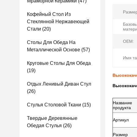
Мраморной Керамики
(47)
Размер
Кофейный Стол Из
Стеклянной Нержавеющей
Базов
Стали
(20)
матери
OEM:
Столы Для Обеда На
Металлической Основе
(57)
Имя та
Круговые Столы Для Обеда
(19)
Высококач
Отдых Ленивый Диван Стул
Высококач
(26)
Название
Стулья Столовой Ткани
(15)
продукта
Твердые Деревянные
Артикул
Обедая Стулья
(26)
Размер