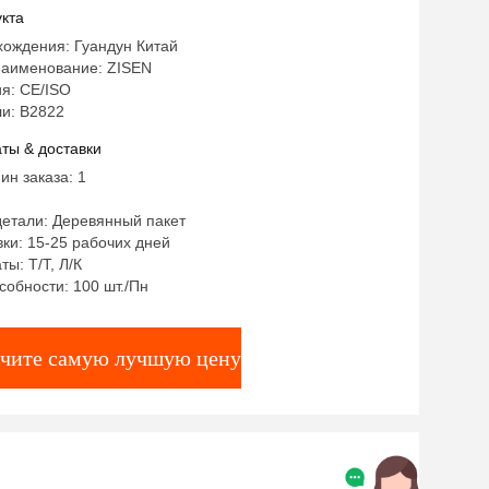
кта
хождения: Гуандун Китай
аименование: ZISEN
я: CE/ISO
и: В2822
ты & доставки
ин заказа: 1
детали: Деревянный пакет
ки: 15-25 рабочих дней
ты: Т/Т, Л/К
собности: 100 шт./Пн
чите самую лучшую цену