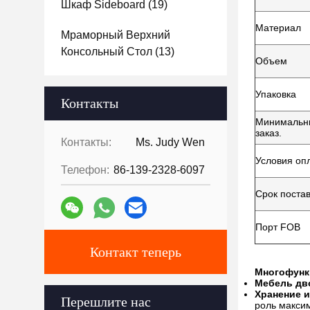
Шкаф Sideboard
(19)
Материал
Мраморный Верхний
Консольный Стол
(13)
Объем
Упаковка
Контакты
Минимальн
заказ.
Контакты:
Ms. Judy Wen
Условия оп
Телефон:
86-139-2328-6097
Срок поста
Порт FOB
Контакт теперь
Многофунк
Мебель дв
Хранение 
Перешлите нас
роль макси