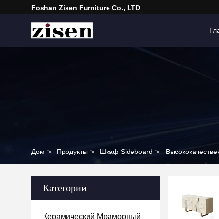
Foshan Zisen Furniture Co., LTD
Гл
Дом
>
Продукты
>
Шкаф Sideboard
>
Высококачестве
Категории
Керамический Мраморный