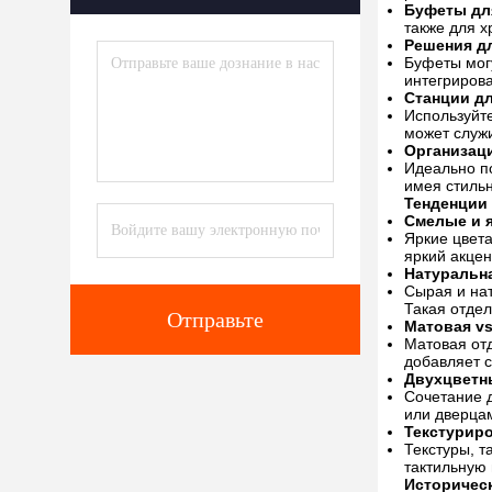
Буфеты дл
также для х
Решения д
Буфеты мог
интегриров
Станции д
Используйте
может служи
Организац
Идеально по
имея стильн
Тенденции 
Смелые и я
Яркие цвета
яркий акцен
Натуральн
Сырая и нат
Такая отдел
Отправьте
Матовая vs
Матовая отд
добавляет 
Двухцветн
Сочетание 
или дверцам
Текстурир
Текстуры, т
тактильную 
Историчес