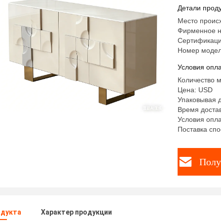
столовой
Детали проду
Место проис
Фирменное н
Сертификаци
Номер модел
Условия опла
Количество м
Цена: USD
Упаковывая 
Время достав
Условия опла
Поставка спо
Полу
одукта
Характер продукции