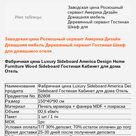
Заводская цена Роскошный
сервант Америка Дизайн
Имя таблицы:
Домашняя мебель
Деревянный сервант Гостиная
Шкаф для
Заводская цена Роскошный сервант Америка Дизайн
Домашняя мебель Деревянный сервант Гостиная Шкаф
для домашнего отеля
Фабричная цена Luxury Sideboard America Design Home
Furniture Wood Sideboard Гостиная Кабинет для дома
Отель
Наименование
Фабричная цена Luxury Sideboard America Desi
продукта
Sideboard Гостиная Кабинет для дома Отель
Предметом No.
В2808
Размер
150*40*90 см
Материал
Печать мрамора + фанера MDF + покраска
Объем
00,6 кбм/ч.
Пакет
1 шт / 1 тн
МОК.
1pc
Условия оплаты
Т/Т 30% депозит, 70% остаток оплачен до погруз
Время доставки
25-30 дней после получения депозита