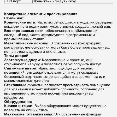
FOB порт
Шэньчжэнь или Гуанчжоу
Конкретные элементы проектирования
Стиль ног
:
Конические ноги
: Часто встречающиеся в моделях середины
века, эти ноги поднимают кусок с земли, создавая легкий вид.
Блокированные ноги
: обеспечивают стабильность и
солидный вид, часто используются в современных и
промышленных стилях.
Металлические основы
: В современных конструкциях
металлические основания могут быть более промышленных,
но при этом гладкими и стильными.
Типы дверей
:
Застегнутые двери
: Классические и простые, они
открываются наружу и позволяют легко получить доступ.
Сдвижные двери
: Идеально подходят для тесных
помещений, эти двери открываются и могут создавать
бесшовный вид, часто встречающийся в современных или
минималистских дизайнах.
Стеклянные фронты
: позволяет просматривать помещение
для хранения и может добавить сложности, особенно для
выставления стеклянной посуды или декоративных
предметов.
Оборудование
:
Кнопки и тяжки
: Выбор оборудования может существенно
повлиять на общий стиль.
Механизмы отталкивания
: Эти современные функции