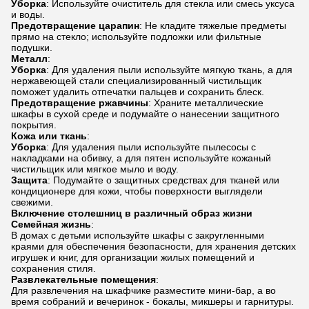
Уборка
: Используйте очиститель для стекла или смесь уксуса
и воды.
Предотвращение царапин
: Не кладите тяжелые предметы
прямо на стекло; используйте подложки или фильтные
подушки.
Металл
:
Уборка
: Для удаления пыли используйте мягкую ткань, а для
нержавеющей стали специализированный чистильщик
поможет удалить отпечатки пальцев и сохранить блеск.
Предотвращение ржавчины
: Храните металлические
шкафы в сухой среде и подумайте о нанесении защитного
покрытия.
Кожа или ткань
:
Уборка
: Для удаления пыли используйте пылесосы с
накладками на обивку, а для пятен используйте кожаный
чистильщик или мягкое мыло и воду.
Защита
: Подумайте о защитных средствах для тканей или
кондиционере для кожи, чтобы поверхности выглядели
свежими.
Включение столешниц в различный образ жизни
Семейная жизнь
:
В домах с детьми используйте шкафы с закругленными
краями для обеспечения безопасности, для хранения детских
игрушек и книг, для организации жилых помещений и
сохранения стиля.
Развлекательные помещения
:
Для развлечения на шкафчике разместите мини-бар, а во
время собраний и вечеринок - бокалы, микшеры и гарнитуры.