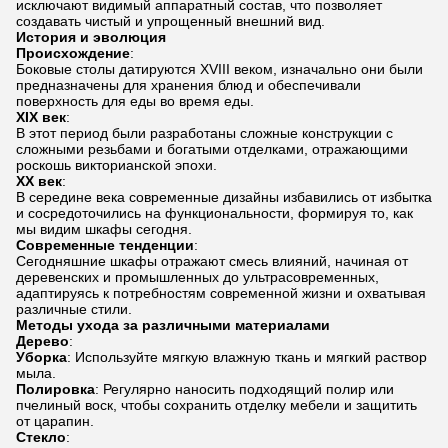
исключают видимый аппаратный состав, что позволяет
создавать чистый и упрощенный внешний вид.
История и эволюция
Происхождение
:
Боковые столы датируются XVIII веком, изначально они были
предназначены для хранения блюд и обеспечивали
поверхность для еды во время еды.
XIX век
:
В этот период были разработаны сложные конструкции с
сложными резьбами и богатыми отделками, отражающими
роскошь викторианской эпохи.
XX век
:
В середине века современные дизайны избавились от избытка
и сосредоточились на функциональности, формируя то, как
мы видим шкафы сегодня.
Современные тенденции
:
Сегодняшние шкафы отражают смесь влияний, начиная от
деревенских и промышленных до ультрасовременных,
адаптируясь к потребностям современной жизни и охватывая
различные стили.
Методы ухода за различными материалами
Дерево
:
Уборка
: Используйте мягкую влажную ткань и мягкий раствор
мыла.
Полировка
: Регулярно наносить подходящий полир или
пчелиный воск, чтобы сохранить отделку мебели и защитить
от царапин.
Стекло
: