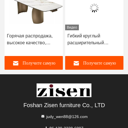
Видео
Горячая распродажа,
Гибкий круглый
высокое качество,
расширительный
раздвижной обеденный
обеденный стол,
стол, столешница из
Мраморный
Получите самую
Получите самую
спеченного камня,
расширительный
каркас из нержавеющей
обеденный стол длина
стали, мебель для
1500 мм
лучшую цену
лучшую цену
столовой
Foshan Zisen furniture Co., LTD
judy_wen88@126.com