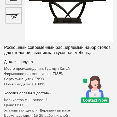
Роскошный современный расширяемый набор столов
для столовой, выдвижная кухонная мебель,
выдвижной обеденный стол из спеченного камня,
Детали продукта
мраморная столешница
Место происхождения: Гуандун Китай
Фирменное наименование: ZISEN
Сертификация: CE/ISO
Номер модели: DT9091
Условия оплаты & доставки
Количество мин заказа: 1
Цена: USD
Упаковывая детали: Деревянный пакет
Время доставки: 15-25 рабочих дней