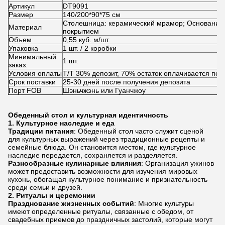
Артикул
DT9091
столешница, раздвижной обеденный стол
Размер
140/200*90*75 см
Столешница: керамический мрамор; Основание:
Материал
покрытием
Объем
0,55 куб. м/шт.
Упаковка
1 шт. / 2 коробки
Минимальный
1 шт.
заказ.
Условия оплаты
T/T 30% депозит, 70% остаток оплачивается пер
Срок поставки
25-30 дней после получения депозита
Порт FOB
Шэньчжэнь или Гуанчжоу
Обеденный стол и культурная идентичность
1.
Культурное наследие и еда
Традиции питания
: Обеденный стол часто служит сценой
для культурных выражений через традиционные рецепты и
семейные блюда. Он становится местом, где культурное
наследие передается, сохраняется и разделяется.
Разнообразные кулинарные влияния
: Организация ужинов
может предоставить возможности для изучения мировых
кухонь, обогащая культурное понимание и признательность
среди семьи и друзей.
2.
Ритуалы и церемонии
Празднование жизненных событий
: Многие культуры
имеют определенные ритуалы, связанные с обедом, от
свадебных приемов до праздничных застолий, которые могут