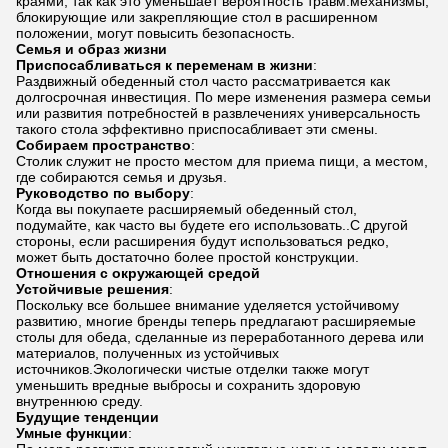
краями, так как это уменьшает вероятность травм.механизмы,
блокирующие или закрепляющие стол в расширенном
положении, могут повысить безопасность.
Семья и образ жизни
Приспосабливаться к переменам в жизни
:
Раздвижный обеденный стол часто рассматривается как
долгосрочная инвестиция. По мере изменения размера семьи
или развития потребностей в развлечениях универсальность
такого стола эффективно приспосабливает эти смены.
Собираем пространство
:
Столик служит не просто местом для приема пищи, а местом,
где собираются семья и друзья.
Руководство по выбору
:
Когда вы покупаете расширяемый обеденный стол,
подумайте, как часто вы будете его использовать..С другой
стороны, если расширения будут использоваться редко,
может быть достаточно более простой конструкции.
Отношения с окружающей средой
Устойчивые решения
:
Поскольку все большее внимание уделяется устойчивому
развитию, многие бренды теперь предлагают расширяемые
столы для обеда, сделанные из переработанного дерева или
материалов, полученных из устойчивых
источников.Экологически чистые отделки также могут
уменьшить вредные выбросы и сохранить здоровую
внутреннюю среду.
Будущие тенденции
Умные функции
: