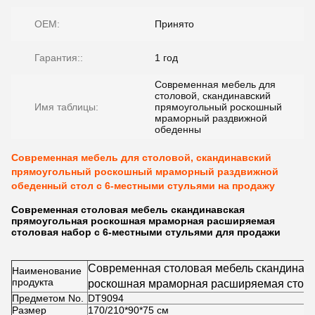
OEM:
Принято
Гарантия::
1 год
Современная мебель для
столовой, скандинавский
Имя таблицы:
прямоугольный роскошный
мраморный раздвижной
обеденны
Современная мебель для столовой, скандинавский
прямоугольный роскошный мраморный раздвижной
обеденный стол с 6-местными стульями на продажу
Современная столовая мебель скандинавская
прямоугольная роскошная мраморная расширяемая
столовая набор с 6-местными стульями для продажи
Современная столовая мебель скандинав
Наименование
продукта
роскошная мраморная расширяемая столо
Предметом No.
DT9094
стульями для продажи
Размер
170/210*90*75 см