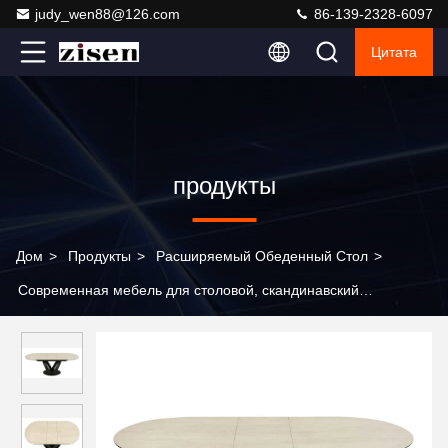
judy_wen88@126.com
86-139-2328-6097
Цитата
продукты
Дом
>
Продукты
>
Расширяемый Обеденный Стол
>
Современная мебель для столовой, скандинавский
прямоугольный роскошный мраморный раздвижной
обеденный стол с 6-местными стульями на продажу