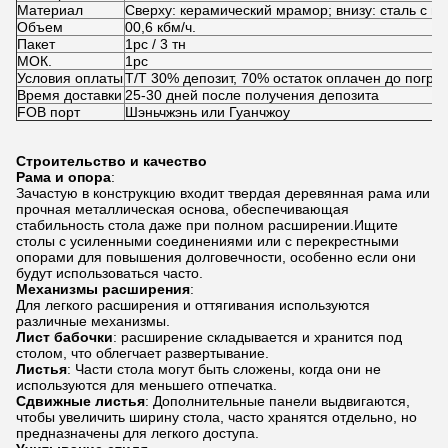
Материал
Сверху: керамический мрамор; внизу: сталь с 
Объем
00,6 кбм/ч.
Пакет
1pc / 3 тн
МОК.
1pc
Условия оплаты
Т/Т 30% депозит, 70% остаток оплачен до погруз
Время доставки
25-30 дней после получения депозита
FOB порт
Шэньчжэнь или Гуанчжоу
Строительство и качество
Рама и опора
:
Зачастую в конструкцию входит твердая деревянная рама или
прочная металлическая основа, обеспечивающая
стабильность стола даже при полном расширении.Ищите
столы с усиленными соединениями или с перекрестными
опорами для повышения долговечности, особенно если они
будут использоваться часто.
Механизмы расширения
:
Для легкого расширения и оттягивания используются
различные механизмы.
Лист бабочки
: расширение складывается и хранится под
столом, что облегчает развертывание.
Листья
: Части стола могут быть сложены, когда они не
используются для меньшего отпечатка.
Сдвижные листья
: Дополнительные панели выдвигаются,
чтобы увеличить ширину стола, часто хранятся отдельно, но
предназначены для легкого доступа.