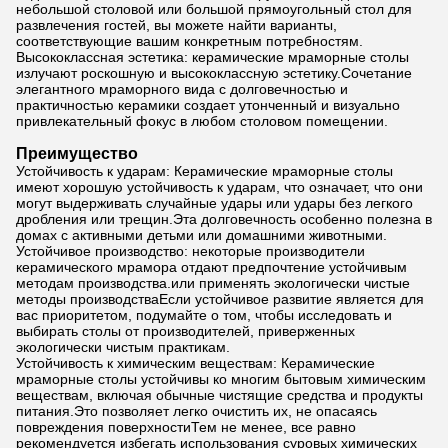
небольшой столовой или большой прямоугольный стол для
развлечения гостей, вы можете найти варианты,
соответствующие вашим конкретным потребностям.
Высококлассная эстетика: керамические мраморные столы
излучают роскошную и высококлассную эстетику.Сочетание
элегантного мраморного вида с долговечностью и
практичностью керамики создает утонченный и визуально
привлекательный фокус в любом столовом помещении.
Преимущество
Устойчивость к ударам: Керамические мраморные столы
имеют хорошую устойчивость к ударам, что означает, что они
могут выдерживать случайные удары или удары без легкого
дробления или трещин.Эта долговечность особенно полезна в
домах с активными детьми или домашними животными.
Устойчивое производство: некоторые производители
керамического мрамора отдают предпочтение устойчивым
методам производства.или применять экологически чистые
методы производстваЕсли устойчивое развитие является для
вас приоритетом, подумайте о том, чтобы исследовать и
выбирать столы от производителей, приверженных
экологически чистым практикам.
Устойчивость к химическим веществам: Керамические
мраморные столы устойчивы ко многим бытовым химическим
веществам, включая обычные чистящие средства и продукты
питания.Это позволяет легко очистить их, не опасаясь
повреждения поверхностиТем не менее, все равно
рекомендуется избегать использования суровых химических