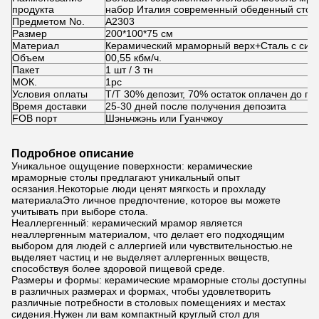
продукта
набор Италия современный обеденный стол 
Предметом No.
А2303
Размер
200*100*75 см
Материал
Керамический мраморный верх+Сталь с син
Объем
00,55 кбм/ч.
Пакет
1 шт / 3 тн
МОК.
1pc
Условия оплаты
Т/Т 30% депозит, 70% остаток оплачен до по
Время доставки
25-30 дней после получения депозита
FOB порт
Шэньчжэнь или Гуанчжоу
Подробное описание
Уникальное ощущение поверхности: керамические
мраморные столы предлагают уникальный опыт
осязания.Некоторые люди ценят мягкость и прохладу
материалаЭто личное предпочтение, которое вы можете
учитывать при выборе стола.
Неаллергенный: керамический мрамор является
неаллергенным материалом, что делает его подходящим
выбором для людей с аллергией или чувствительностью.не
выделяет частиц и не выделяет аллергенных веществ,
способствуя более здоровой пищевой среде.
Размеры и формы: керамические мраморные столы доступны
в различных размерах и формах, чтобы удовлетворить
различные потребности в столовых помещениях и местах
сидения.Нужен ли вам компактный круглый стол для