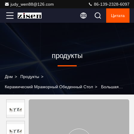
judy_wen88@126.com
86-139-2328-6097
Цитата
продукты
Дом
>
Продукты
>
Керамический Мраморный Обеденный Стол
>
Большая
современная столовая мебель Мраморные столы,
современный столик и стул