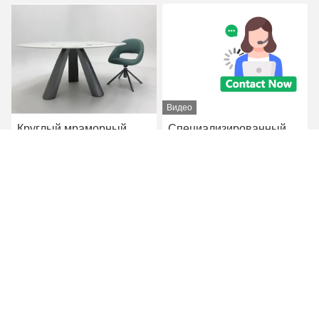
Видео
Круглый мраморный
Специализированный
обеденный стол с
новый современный
ногами из нержавеющей
квадрат простые
стали 8 мест мраморный
металлические ноги
Получите самую
Получите самую
обеденный стол и стулья
мраморный обеденный
стол набор с 8 стульями
лучшую цену
лучшую цену
Foshan Zisen furniture Co., LTD