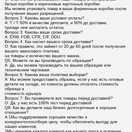
белые коробки и коричневые картонные коробки.
Мы можем упаковать товар в ваши фирменные коробки после
получения ваших разрешений.
Вопрос 2: Каковы ваши условия оплаты?
A: T / T 50% в качестве депозита, и 50% до доставки.
прежде чем заплатить остаток.
Вопрос 3: Каковы ваши сроки доставки?
A: EXW, FOB, CFR, CIF, DDU.
Вопрос 4: Как насчет вашего срока доставки?
О: Как правило, это займет от 20 до 60 дней после получения
вашего авансового платежа.
на товары и количество вашего заказа.
Q5. Можете ли вы производить по образцам?
A: Да, мы можем производить по вашим образцам или
техническим чертежам.
Вопрос 6: Какова ваша политика выборки?
A: Мы можем предоставить образец, если у нас есть готовые
детали на складе, но клиенты должны оплатить стоимость
образца и
стоимость курьера.
Вопрос 7: Вы проверяете все товары перед доставкой?
О: Да, у нас есть 100% тест перед доставкой
Q8: Как вы делаете наш бизнес долгосрочные и хорошие
отношения?
А:1Мы поддерживаем хорошее качество и
конкурентоспособную цену, чтобы обеспечить выгоду для
наших клиентов;
2Мы уважаем каждого клиента как нашего друга и искренне