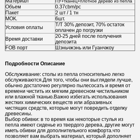
Материал
ПУ+тканец+плотное дерево из пепла
Объем
0.37cbm/pc
Пакет
2 шт / 1 тн
МОК.
6
шт.
Т/Т 30% депозит, 70% остаток
Условия оплаты
оплачен до погрузки
20-25 дней после получения
Время доставки
депозита
FOB порт
Шэньчжэнь или Гуанчжоу
Подробности Описание
Обслуживание: столы из пепла относительно легко
обслуживаются.Для того, чтобы они выглядели лучше,
обычно достаточно регулярно пылесосать и время от
времени чистить их мягким древесном чистильником
или влажной тканью.Важно избегать использования
жестких химических веществ или абразивных
чистящих средств, которые могут повредить отделку
древесины.
Выбор обивки: в то время как некоторые стулья из
пепла имеют сиденье из твердого дерева, другие могут
иметь обивки для дополнительного комфорта.что
позволяет вам выбрать материал, который дополняет