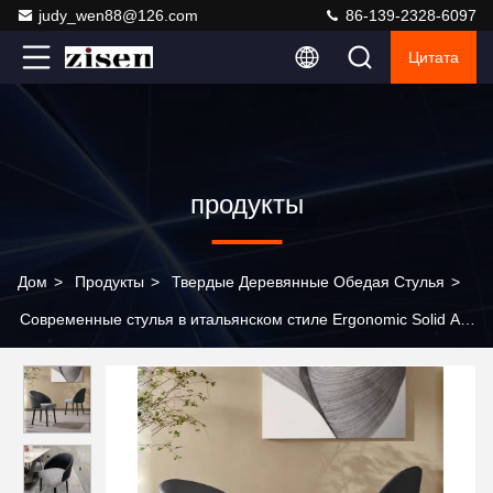
judy_wen88@126.com
86-139-2328-6097
Цитата
продукты
Дом
>
Продукты
>
Твердые Деревянные Обедая Стулья
>
Современные стулья в итальянском стиле Ergonomic Solid Ash
Wood Leg Chair