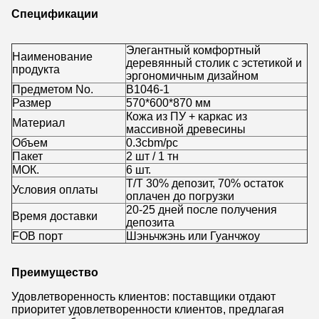
Спецификации
Элегантный комфортный
Наименование
деревянный столик с эстетикой и
продукта
эргономичным дизайном
Предметом No.
B1046-1
Размер
570*600*870 мм
Кожа из ПУ + каркас из
Материал
массивной древесины
Объем
0.3cbm/pc
Пакет
2 шт / 1 тн
МОК.
6 шт.
Т/Т 30% депозит, 70% остаток
Условия оплаты
оплачен до погрузки
20-25 дней после получения
Время доставки
депозита
FOB порт
Шэньчжэнь или Гуанчжоу
Преимущество
Удовлетворенность клиентов: поставщики отдают
приоритет удовлетворенности клиентов, предлагая