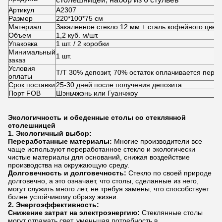
Артикул
A2307
Размер
220*100*75
см
Материал
Закаленное стекло 12 мм + сталь кофейного цвет
Объем
1,2 куб. м/шт.
Упаковка
1 шт. / 2 коробки
Минимальный
1 шт.
заказ
Условия
T/T 30% депозит, 70% остаток оплачивается перед
оплаты
Срок поставки
25-30 дней после получения депозита
Порт FOB
Шэньчжэнь или Гуанчжоу
Экологичность и обеденные столы со стеклянной
столешницей
1. Экологичный выбор:
Переработанные материалы:
Многие производители все
чаще используют переработанное стекло и экологически
чистые материалы для оснований, снижая воздействие
производства на окружающую среду.
Долговечность и долговечность:
Стекло по своей природе
долговечно, а это означает, что столы, сделанные из него,
могут служить много лет, не требуя замены, что способствует
более устойчивому образу жизни.
2. Энергоэффективность:
Снижение затрат на электроэнергию:
Стеклянные столы
могут отражать свет, уменьшая потребность в