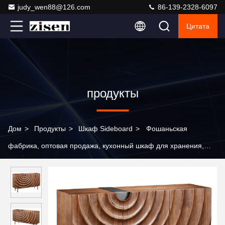
judy_wen88@126.com
86-139-2328-6097
Цитата
продукты
Дом
>
Продукты
>
Шкаф Sideboard
>
Фошаньская
фабрика, оптовая продажа, кухонный шкаф для хранения,
современный дизайн, столовая, деревянный боковой шкаф с
дверцами и ящиками