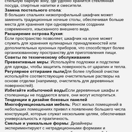
стильную барную зону, где удобно хранится стеклянная
посуда, спиртные напитки и смесители.
Замена постельного стола
:
В больших спальнях низкопрофильный шкафчик может
заменить традиционные ночные столы, обеспечивая больше
места для хранения при одновременном создании
современного, изысканного внешнего вида.
Расширение острова Кухня
:
Если пространство позволяет, шкафчик на кухне может
служить для хранения кулинарных принадлежностей или
дополнительных кухонных приборов, что способствует более
организованному пространству для приготовления пищи.
Советы по техническому обслуживанию
Превентивные меры
: Используйте подложки и подстилки
для одежды, чтобы защитить поверхность от царапин и тепла.
Регулярное оттирание пыли
Для более глубокой очистки
используйте соответствующие очистительные растворы на
основе отделки (например, очиститель для деревянных
поверхностей).
Избегайте избыточной воды
Если деревянные шкафы и
столешницы не поддаются влаге, они могут испортиться.
Тенденции в дизайне боковых панелей
Многофункциональная мебель
: Рост жилых помещений в
небольших помещениях привел к появлению большего числа
конструкций, которые служат нескольким целям, обеспечивая
универсальность и практичность.
Смелые и уникальные формы
: Дизайнеры
экспериментируют с нетрадиционными формами и