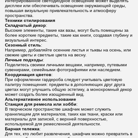
Интегрированное светодиодное освещение может выделять
дисплеи или обеспечивать освещение окружающей среды,
повышая визуальную привлекательность и атмосферу
пространства.
Техники стилирования
Складчатый декор
:
Высокие элементы, такие как вазы, могут быть помещены за
более короткие предметы, такие как книги, создавая глубину и
визуальный интерес.
Сезонный стиль
:
Например, добавляйте осенние листья и тыквы на осень, или
свежие цветы и светлые цвета на весну.
Личные подходы
:
Поделитесь своими личными вещами, например, путевыми
сувенирами, семейными фотографиями или наследием.
Координация цветов
:
При оформлении гардероба следует учитывать цветовую
палитру помещения: предметы в дополняющих друг друга
цветах могут улучшить общую эстетику, а монохромный декор
может создать более изощренный вид.
Альтернативное использование
Станция для ремесла или хобби
:
В творческом пространстве шкафчик может служить
хранилищем для материалов, таких как ткани, краски или
материалы для записей, с верхней поверхностью,
используемой для ремесленной деятельности.
Барная тележка
:
Для тех, кто любит развлечения, шкафчик можно превратить в