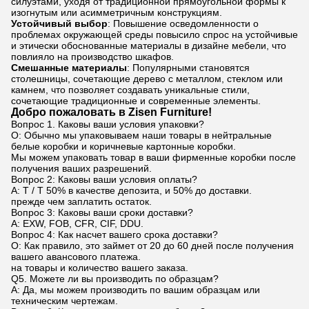
силуэтами, уходя от традиционной прямоугольной формы к
изогнутым или асимметричным конструкциям.
Устойчивый выбор
: Повышение осведомленности о
проблемах окружающей среды повысило спрос на устойчивые
и этически обоснованные материалы в дизайне мебели, что
повлияло на производство шкафов.
Смешанные материалы
: Популярными становятся
столешницы, сочетающие дерево с металлом, стеклом или
камнем, что позволяет создавать уникальные стили,
сочетающие традиционные и современные элементы.
Добро пожаловать в Zisen Furniture!
Вопрос 1. Каковы ваши условия упаковки?
О: Обычно мы упаковываем наши товары в нейтральные
белые коробки и коричневые картонные коробки.
Мы можем упаковать товар в ваши фирменные коробки после
получения ваших разрешений.
Вопрос 2: Каковы ваши условия оплаты?
A: T / T 50% в качестве депозита, и 50% до доставки.
прежде чем заплатить остаток.
Вопрос 3: Каковы ваши сроки доставки?
A: EXW, FOB, CFR, CIF, DDU.
Вопрос 4: Как насчет вашего срока доставки?
О: Как правило, это займет от 20 до 60 дней после получения
вашего авансового платежа.
на товары и количество вашего заказа.
Q5. Можете ли вы производить по образцам?
A: Да, мы можем производить по вашим образцам или
техническим чертежам.