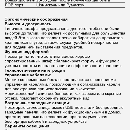
Время доставки
25-30 дней после получения депозита
FOB порт
Шэньчжэнь или Гуанчжоу
Эргономические соображения
Высота и доступность
:
Типичные шкафы предназначены для того, чтобы они были
высотой до талии, что делает их доступными для большинства
людей.Эта высота позволяет легко добираться до предметов,
хранящихся внутри, а также служит удобной поверхностью
для подачи или выставления предметов.
Функция над формой
:
Несмотря на то, что эстетика важна, хорошо
спроектированный шкаф сбалансирует форму и функцию с
учетом простоты использования и эффективности хранения.
Технологические интеграции
Управление кабелями
:
Многие современные бокалы поставляются с решениями
управления кабелями, позволяющими организовать кабели
для электроники при использовании в качестве
медиаконсолей.Такие особенности, как вырезы или скрытые
отсеки, помогают сохранить аккуратный вид.
Встроенные зарядные станции
:
Некоторые столешницы имеют USB-порты или беспроводные
зарядные панели, что делает их функциональными в домах,
ориентированных на технологии, при этом уменьшая
беспорядок кабелей и зарядных устройств.
Варианты освещения
: