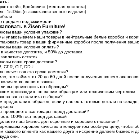
ать:
кетплейс, Крейгслист (местная доставка)
ь, 1stDibs (высококачественные изделия)
ебели
о продаже недвижимости
аловать в Zisen Furniture!
аковы ваши условия упаковки?
мы упаковываем наши товары в нейтральные белые коробки и кори
паковать товар в ваши фирменные коробки после получения ваши
Каковы ваши условия оплаты?
% в качестве депозита, и 50% до доставки.
заплатить остаток.
аковы ваши сроки доставки?
, CFR, CIF, DDU.
ак насчет вашего срока доставки?
ило, это займет от 20 до 60 дней после получения вашего авансово
 количество вашего заказа.
 ли вы производить по образцам?
можем производить по вашим образцам или техническим чертежам.
акова ваша политика выборки?
 предоставить образец, если у нас есть готовые детали на складе
урьера.
ы проверяете все товары перед доставкой?
с есть 100% тест перед доставкой
 делаете наш бизнес долгосрочные и хорошие отношения?
ерживаем хорошее качество и конкурентоспособную цену, чтобы об
 каждого клиента как нашего друга и искренне делаем бизнес и д
куда они.