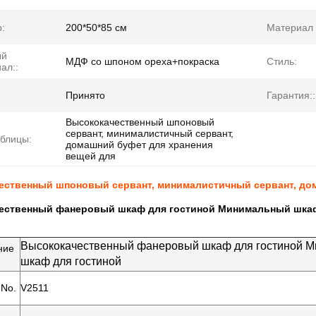
:
200*50*85 см
Материал 
ый
МДФ со шпоном ореха+покраска
Стиль:
ал::
Принято
Гарантия::
Высококачественный шпоновый
сервант, минималистичный сервант,
блицы:
домашний буфет для хранения
вещей для
ественный шпоновый сервант, минималистичный сервант, дом
ественный фанеровый шкаф для гостиной Минимальный шкаф
Высококачественный фанеровый шкаф для гостиной 
ние
шкаф для гостиной
No.
V2511