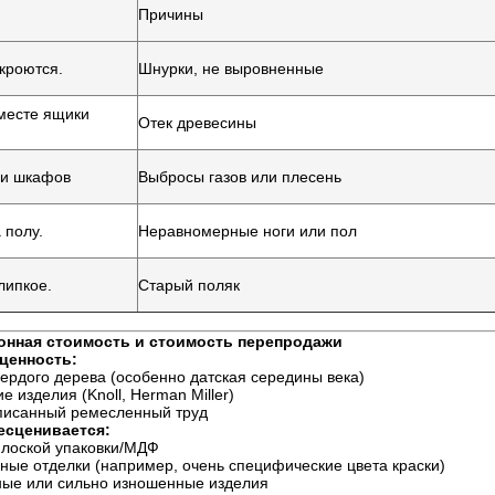
Причины
кроются.
Шнурки, не выровненные
месте ящики
Отек древесины
ри шкафов
Выбросы газов или плесень
 полу.
Неравномерные ноги или пол
липкое.
Старый поляк
онная стоимость и стоимость перепродажи
ценность:
вердого дерева (особенно датская середины века)
е изделия (Knoll, Herman Miller)
писанный ремесленный труд
есценивается:
плоской упаковки/МДФ
ные отделки (например, очень специфические цвета краски)
ые или сильно изношенные изделия