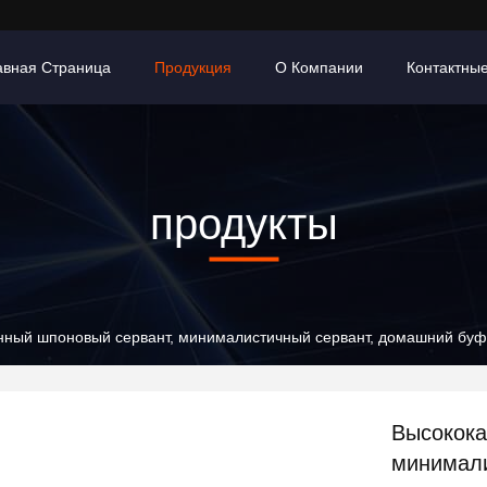
авная Страница
Продукция
О Компании
Контактны
продукты
нный шпоновый сервант, минималистичный сервант, домашний буф
Высокока
минимали