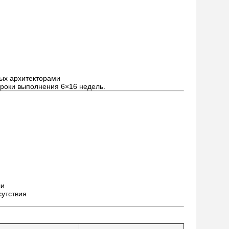
ых архитекторами
сроки выполнения 6×16 недель.
ли
сутствия