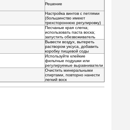
Решение
Настройка винтов с петлями
(большинство имеют
трехстороннюю регулировку)
Песчаные края слегка;
использовать паста воска;
запустить обезвоживатель
Вывести воздух, вытереть
раствором уксуса, добавить
коробку пищевой соды
Используйте клейкие
фильтные подушки или
регулируемые выравниватели
Очистить минеральными
спиртами, повторно нанести
легкий воск