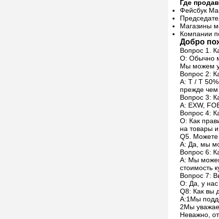
Где продав
Фейсбук Мар
Председател
Магазины м
Компании п
Добро пож
Вопрос 1. К
О: Обычно 
Мы можем у
Вопрос 2: 
A: T / T 50
прежде чем 
Вопрос 3: К
A: EXW, FOB
Вопрос 4: К
О: Как прав
на товары и
Q5. Можете
A: Да, мы 
Вопрос 6: К
A: Мы можем
стоимость к
Вопрос 7: В
О: Да, у на
Q8: Как вы
А:1Мы подд
2Мы уважаем
Неважно, от