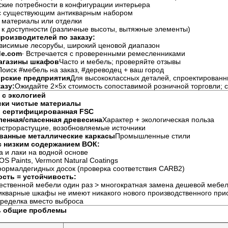
кие потребности в конфигурации интерьера
с существующим антикварным набором
 материалы или отделки
 к доступности (различные высоты, вытяжные элементы)
производителей по заказу:
висимые лесорубы, широкий ценовой диапазон
e.com
∙ Встречается с проверенными ремесленниками
агазины шкафов
Часто и мебель; проверяйте отзывы
Поиск #мебель на заказ, #дереводец + ваш город
орские предприятия
Для высококлассных деталей, спроектированн
азу:
Ожидайте 2×5x стоимость сопоставимой розничной торговли; 
 с экологией
ски чистые материалы
, сертифицированная FSC
ленная/спасенная древесина
Характер + экологическая польза
ыстрорастущие, возобновляемые источники
ванные металлические каркасы
Промышленные стили
с низким содержанием ВОК:
 и лаки на водной основе
S Paints, Vermont Natural Coatings
формалдегидных досок (проверка соответствия CARB2)
сть = устойчивость:
чественной мебели один раз > многократная замена дешевой мебе
икварные шкафы не имеют никакого нового производственного при
еределка вместо выброса
ь общие проблемы