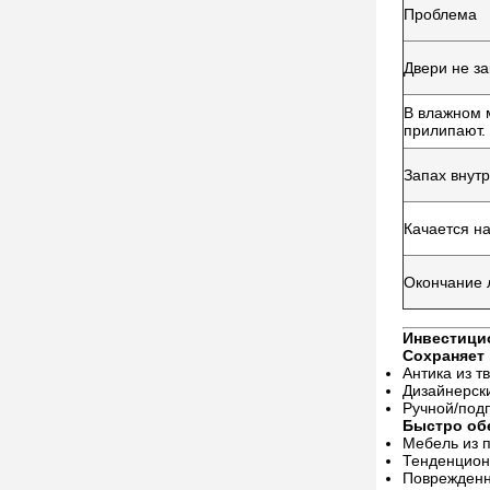
Проблема
Двери не за
В влажном 
прилипают.
Запах внут
Качается на
Окончание 
Инвестици
Сохраняет 
Антика из т
Дизайнерски
Ручной/под
Быстро об
Мебель из 
Тенденцион
Поврежденн