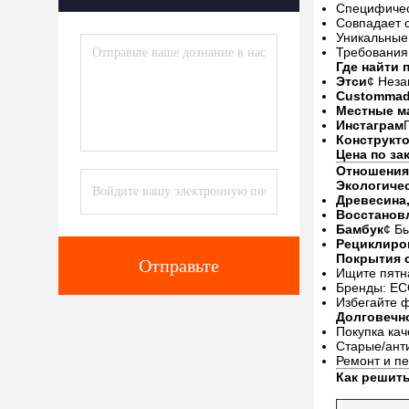
Специфичес
Совпадает 
Уникальные
Требования
Где найти 
Этси
¢ Неза
Custommad
Местные м
Инстаграм
Конструкт
Цена по зак
Отношения
Экологиче
Древесина
Восстанов
Бамбук
¢ Б
Рециклиро
Покрытия 
Отправьте
Ищите пятна
Бренды: ECO
Избегайте 
Долговечно
Покупка ка
Старые/ант
Ремонт и п
Как решит