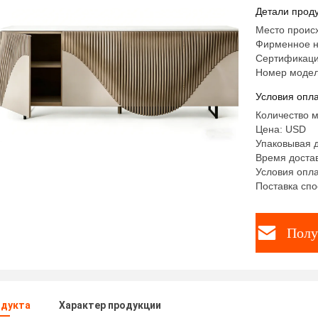
для хран
Детали проду
Место проис
Фирменное н
Сертификаци
Номер модел
Условия опла
Количество м
Цена: USD
Упаковывая 
Время достав
Условия опла
Поставка спо
Полу
одукта
Характер продукции