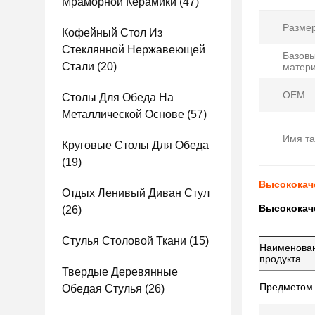
Мраморной Керамики
(47)
Размер
Кофейный Стол Из
Стеклянной Нержавеющей
Базов
Стали
(20)
матери
OEM:
Столы Для Обеда На
Металлической Основе
(57)
Имя та
Круговые Столы Для Обеда
(19)
Высококач
Отдых Ленивый Диван Стул
Высококач
(26)
Стулья Столовой Ткани
(15)
Наименова
продукта
Твердые Деревянные
Предметом 
Обедая Стулья
(26)