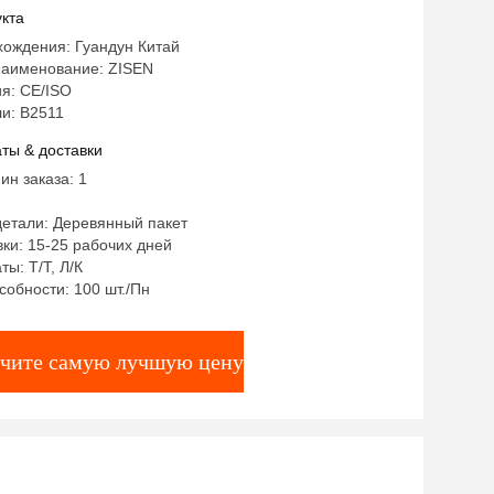
ения вещей для гостиной
кта
хождения: Гуандун Китай
аименование: ZISEN
я: CE/ISO
и: В2511
ты & доставки
ин заказа: 1
детали: Деревянный пакет
ки: 15-25 рабочих дней
ты: Т/Т, Л/К
собности: 100 шт./Пн
чите самую лучшую цену