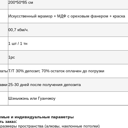
200*50*85 см
Искусственный мрамор + МДФ с ореховым фанером + краска
00,7 кбм/ч.
1 шт / 1 тн
1pc
латы
Т/Т 30% депозит, 70% остаток оплачен до погрузки
авки
25-30 дней после получения депозита
Шэньчжэнь или Гуанчжоу
емые и индивидуальные параметры
ть заказ:
размеры пространства (алковы, наклонные потолки)