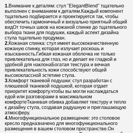
1.
Внимание к деталям: стул "ElegantBlend" тщательно
выполнен с вниманием к деталям.Каждый компонент
тщательно подбирается и проектируется так, чтобы
обеспечить гармоничный и визуально приятный общий
видОт точных швов на кожаной спинке до тщательного
выбора ткани для подушки, каждый аспект дизайна
стула тщательно продуман.
2.
Кожаная спинка: стул имеет высококачественную
кожаную спинку, которая излучает роскошь и
изысканность.Гибкая кожаная оболочка не только
привлекательна для глаз, но и делает ее гладкой и
удобной для наклонаБогатая текстура и вечная
привлекательность кожи способствуют общей
высококлассной эстетике стула.
3.
Комфорт тканевой подушки: стул разработан с
плюшевой тканевой подушкой, которая отдает
приоритет комфорту.чтобы вы могли наслаждаться
едой или разговорами в максимальном
комфортеТканевая обивка добавляет текстуру и тепло
к дизайну стула, создавая радушную и приглашающую
атмосферу.
4.
Многофункциональное размещение: это столовое
кресло предназначено для многофункционального
размещения в вашем столовом пространстве.Он