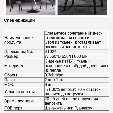
Спецификации
Элегантное сочетание бизнес-
Наименование
стиля кожаная спинка и
продукта
Стол из тканей изготавливает
роскошь и элегантность
Предметом No.
B1024
Размер
W 560*D 650*H 800 мм
Сиденье из ПУ + ткань +
Материал
основание из твёрдой древесины
из пепла
Объем
0.3cbm/pc
Пакет
2 шт / 1 тн
МОК.
6 шт.
Т/Т 30% депозит, 70% остаток
Условия оплаты
оплачен до погрузки
20-25 дней после получения
Время доставки
депозита
FOB порт
Шэньчжэнь или Гуанчжоу