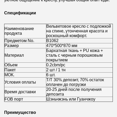
Спецификации
Вельветовое кресло с подложкой
Наименование
на спине, утонченная красота и
продукта
роскошный комфорт.
Предметом No.
B1062
Размер
470*500*870 мм
Бархатная ткань + PU кожа +
Материал
сталь с черным порошковым
покрытием
Объем
0.2cbm/pc
Пакет
2 шт / 1 тн
МОК.
6 шт.
Т/Т 30% депозит, 70% остаток
Условия оплаты
оплачен до погрузки
20-25 дней после получения
Время доставки
депозита
FOB порт
Шэньчжэнь или Гуанчжоу
Преимущество