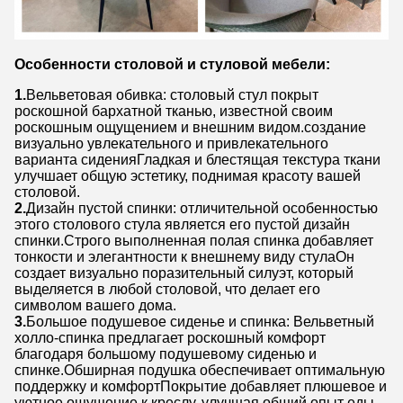
Особенности столовой и стуловой мебели:
1.
Вельветовая обивка: столовый стул покрыт
роскошной бархатной тканью, известной своим
роскошным ощущением и внешним видом.создание
визуально увлекательного и привлекательного
варианта сиденияГладкая и блестящая текстура ткани
улучшает общую эстетику, поднимая красоту вашей
столовой.
2.
Дизайн пустой спинки: отличительной особенностью
этого столового стула является его пустой дизайн
спинки.Строго выполненная полая спинка добавляет
тонкости и элегантности к внешнему виду стулаОн
создает визуально поразительный силуэт, который
выделяется в любой столовой, что делает его
символом вашего дома.
3.
Большое подушевое сиденье и спинка: Вельветный
холло-спинка предлагает роскошный комфорт
благодаря большому подушевому сиденью и
спинке.Обширная подушка обеспечивает оптимальную
поддержку и комфортПокрытие добавляет плюшевое и
уютное ощущение к креслу, улучшая общий опыт еды.