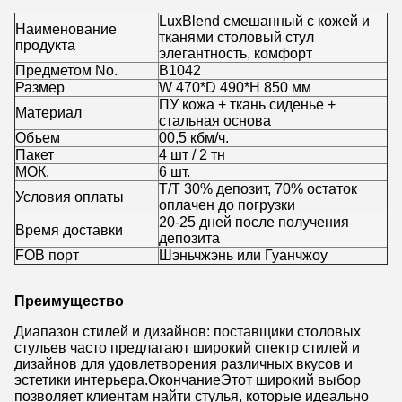
LuxBlend смешанный с кожей и
Наименование
тканями столовый стул
продукта
элегантность, комфорт
Предметом No.
B1042
Размер
W 470*D 490*H 850 мм
ПУ кожа + ткань сиденье +
Материал
стальная основа
Объем
00,5 кбм/ч.
Пакет
4 шт / 2 тн
МОК.
6 шт.
Т/Т 30% депозит, 70% остаток
Условия оплаты
оплачен до погрузки
20-25 дней после получения
Время доставки
депозита
FOB порт
Шэньчжэнь или Гуанчжоу
Преимущество
Диапазон стилей и дизайнов: поставщики столовых
стульев часто предлагают широкий спектр стилей и
дизайнов для удовлетворения различных вкусов и
эстетики интерьера.ОкончаниеЭтот широкий выбор
позволяет клиентам найти стулья, которые идеально