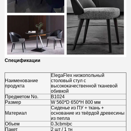
Спецификации
ElegaFlex низкопольный
Наименование
столовый стул с
продукта
высококачественной тканевой
обивкой
Предметом No.
B1024
Размер
W 560*D 650*H 800 мм
Сиденье из ПУ + ткань +
Материал
основание из твёрдой древесины
из пепла
Объем
0.3cbm/pc
Пакет
2 шт / 1 тн