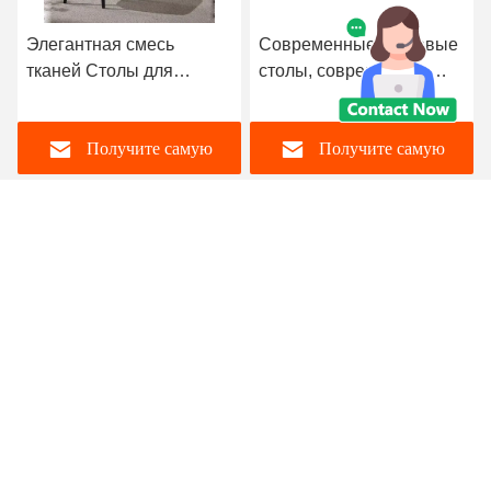
Элегантная смесь
Современные тканевые
тканей Столы для
столы, современные
столовой с спинкой
тканевые столы ширина
470 мм
Получите самую
Получите самую
лучшую цену
лучшую цену
Foshan Zisen furniture Co., LTD
judy_wen88@126.com
86-139-2328-6097
Промышленный район Ванганг Город Лонгцзян, район
Шунде Город Фошань, Гуандун, Китай