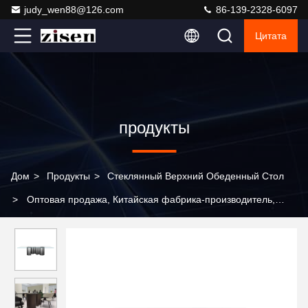
judy_wen88@126.com
86-139-2328-6097
Цитата
продукты
Дом
>
Продукты
>
Стеклянный Верхний Обеденный Стол
>
Оптовая продажа, Китайская фабрика-производитель,
современный минималистский обеденный стол, обеденный
стол со стеклянной столешницей, подходящий для
ресторанов и гостиных