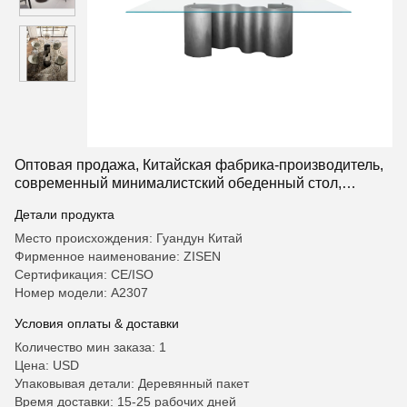
Оптовая продажа, Китайская фабрика-производитель,
современный минималистский обеденный стол,
обеденный стол со стеклянной столешницей,
Детали продукта
подходящий для ресторанов и гостиных
Место происхождения: Гуандун Китай
Фирменное наименование: ZISEN
Сертификация: CE/ISO
Номер модели: A2307
Условия оплаты & доставки
Количество мин заказа: 1
Цена: USD
Упаковывая детали: Деревянный пакет
Время доставки: 15-25 рабочих дней