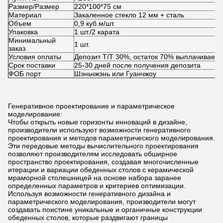
Размер/Размер
220*100*75 см
гостиных
Материал
Закаленное стекло 12 мм + сталь
Объем
0,9 куб.м/шт.
Упаковка
1 шт./2 карата
Минимальный
1 шт.
заказ.
Условия оплаты
Депозит T/T 30%, остаток 70% выплачиваетс
Срок поставки
25-30 дней после получения депозита
ФОБ порт
Шэньчжэнь или Гуанчжоу
Генеративное проектирование и параметрическое
моделирование:
Чтобы открыть новые горизонты инноваций в дизайне,
производители используют возможности генеративного
проектирования и методов параметрического моделирования.
Эти передовые методы вычислительного проектирования
позволяют производителям исследовать обширное
пространство проектирования, создавая многочисленные
итерации и вариации обеденных столов с керамической
мраморной столешницей на основе набора заранее
определенных параметров и критериев оптимизации.
Используя возможности генеративного дизайна и
параметрического моделирования, производители могут
создавать поистине уникальные и органичные конструкции
обеденных столов, которые раздвигают границы