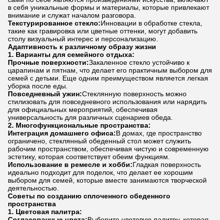
в себя уникальные формы и материалы, которые привлекают
внимание и служат началом разговора.
Текстурированное стекло:
Инновации в обработке стекла,
такие как гравировка или цветные оттенки, могут добавить
столу визуальный интерес и персонализацию.
Адаптивность к различному образу жизни
1. Варианты для семейного отдыха:
Прочные поверхности:
Закаленное стекло устойчиво к
царапинам и пятнам, что делает его практичным выбором для
семей с детьми. Еще одним преимуществом является легкая
уборка после еды.
Повседневный ужин:
Стеклянную поверхность можно
стилизовать для повседневного использования или нарядить
для официальных мероприятий, обеспечивая
универсальность для различных сценариев обеда.
2. Многофункциональные пространства:
Интеграция домашнего офиса:
В домах, где пространство
ограничено, стеклянный обеденный стол может служить
рабочим пространством, обеспечивая чистую и современную
эстетику, которая соответствует обеим функциям.
Использование в ремесле и хобби:
Гладкая поверхность
идеально подходит для поделок, что делает ее хорошим
выбором для семей, которые вместе занимаются творческой
деятельностью.
Советы по созданию сплоченного обеденного
пространства
1. Цветовая палитра:
Согласованные цвета:
Выберите цветовую палитру, которая