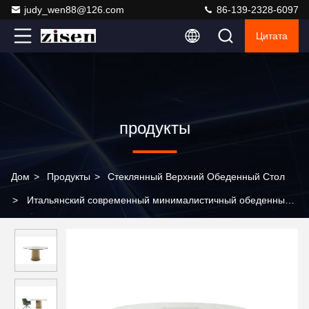
judy_wen88@126.com
86-139-2328-6097
Цитата
продукты
Дом
>
Продукты
>
Стеклянный Верхний Обеденный Стол
>
Итальянский современный минималистичный обеденный
стол со стеклянной столешницей, современный новый дизайн,
роскошный обеденный стол из закаленного стекла с зеркалом
для комнаты