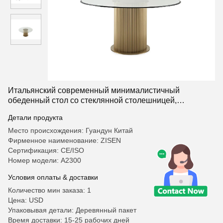
Итальянский современный минималистичный
обеденный стол со стеклянной столешницей,
современный новый дизайн, роскошный обеденный
Детали продукта
стол из закаленного стекла с зеркалом для комнаты
Место происхождения: Гуандун Китай
Фирменное наименование: ZISEN
Сертификация: CE/ISO
Номер модели: A2300
Условия оплаты & доставки
Количество мин заказа: 1
Цена: USD
Упаковывая детали: Деревянный пакет
Время доставки: 15-25 рабочих дней