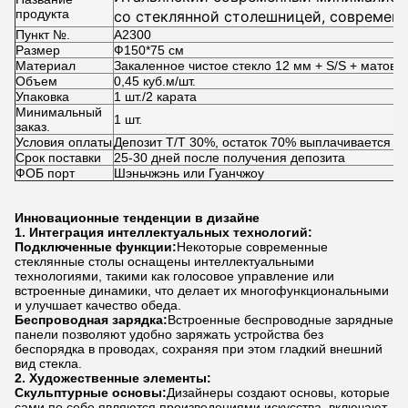
продукта
со стеклянной столешницей, современн
Пункт №.
роскошный обеденный стол из закаленн
А2300
Размер
Ф150*75 см
для комнаты
Материал
Закаленное чистое стекло 12 мм + S/S + матово
Объем
0,45 куб.м/шт.
Упаковка
1 шт./2 карата
Минимальный
1 шт.
заказ.
Условия оплаты
Депозит T/T 30%, остаток 70% выплачивается пе
Срок поставки
25-30 дней после получения депозита
ФОБ порт
Шэньчжэнь или Гуанчжоу
Инновационные тенденции в дизайне
1. Интеграция интеллектуальных технологий:
Подключенные функции:
Некоторые современные
стеклянные столы оснащены интеллектуальными
технологиями, такими как голосовое управление или
встроенные динамики, что делает их многофункциональными
и улучшает качество обеда.
Беспроводная зарядка:
Встроенные беспроводные зарядные
панели позволяют удобно заряжать устройства без
беспорядка в проводах, сохраняя при этом гладкий внешний
вид стекла.
2. Художественные элементы:
Скульптурные основы:
Дизайнеры создают основы, которые
сами по себе являются произведениями искусства, включают