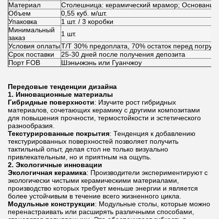
Материал
Столешница: керамический мрамор; Основание:
Объем
0,55 куб. м/шт.
Упаковка
1 шт. / 3 коробки
Минимальный
1 шт.
заказ
Условия оплаты
T/T 30% предоплата, 70% остаток перед погрузк
Срок поставки
25-30 дней после получения депозита
Порт FOB
Шэньчжэнь или Гуанчжоу
Передовые тенденции дизайна
1.
Инновационные материалы
Гибридные поверхности
: Изучите рост гибридных
материалов, сочетающих керамику с другими композитами
для повышения прочности, термостойкости и эстетического
разнообразия.
Текстурированные покрытия
: Тенденция к добавлению
текстурированных поверхностей позволяет получить
тактильный опыт, делая стол не только визуально
привлекательным, но и приятным на ощупь.
2.
Экологичные инновации
Экологичная керамика
: Производители экспериментируют с
экологически чистыми керамическими материалами,
производство которых требует меньше энергии и является
более устойчивым в течение всего жизненного цикла.
Модульные конструкции
: Модульные столы, которые можно
перенастраивать или расширять различными способами,