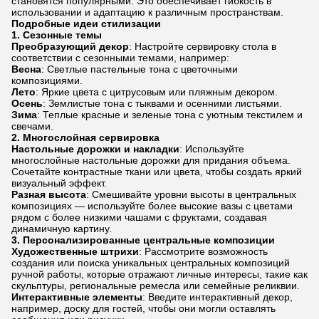
становятся популярными. Это обеспечивает гибкость в
использовании и адаптацию к различным пространствам.
Подробные идеи стилизации
1.
Сезонные темы
Преобразующий декор
: Настройте сервировку стола в
соответствии с сезонными темами, например:
Весна
: Светлые пастельные тона с цветочными
композициями.
Лето
: Яркие цвета с цитрусовым или пляжным декором.
Осень
: Землистые тона с тыквами и осенними листьями.
Зима
: Теплые красные и зеленые тона с уютным текстилем и
свечами.
2.
Многослойная сервировка
Настольные дорожки и накладки
: Используйте
многослойные настольные дорожки для придания объема.
Сочетайте контрастные ткани или цвета, чтобы создать яркий
визуальный эффект.
Разная высота
: Смешивайте уровни высоты в центральных
композициях — используйте более высокие вазы с цветами
рядом с более низкими чашами с фруктами, создавая
динамичную картину.
3.
Персонализированные центральные композиции
Художественные штрихи
: Рассмотрите возможность
создания или поиска уникальных центральных композиций
ручной работы, которые отражают личные интересы, такие как
скульптуры, региональные ремесла или семейные реликвии.
Интерактивные элементы
: Введите интерактивный декор,
например, доску для гостей, чтобы они могли оставлять