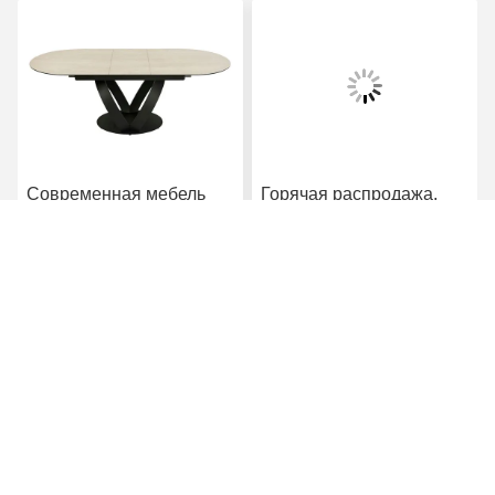
Современная мебель
Горячая распродажа,
для столовой,
высокое качество,
скандинавский
раздвижной обеденный
прямоугольный
стол, столешница из
Получите самую
Получите самую
роскошный мраморный
спеченного камня,
раздвижной обеденный
каркас из нержавеющей
стол с 6-местными
стали, мебель для
лучшую цену
лучшую цену
стульями на продажу
столовой
Foshan Zisen furniture Co., LTD