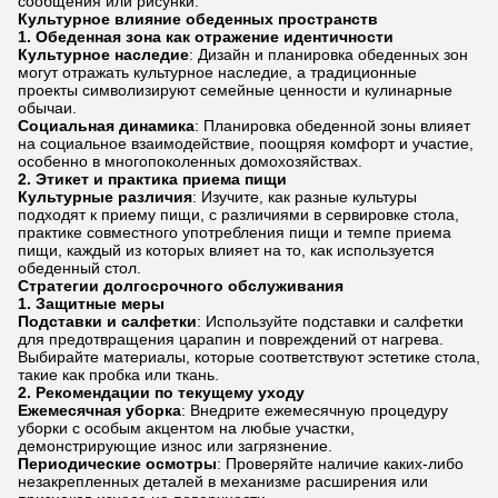
сообщения или рисунки.
Культурное влияние обеденных пространств
1.
Обеденная зона как отражение идентичности
Культурное наследие
: Дизайн и планировка обеденных зон
могут отражать культурное наследие, а традиционные
проекты символизируют семейные ценности и кулинарные
обычаи.
Социальная динамика
: Планировка обеденной зоны влияет
на социальное взаимодействие, поощряя комфорт и участие,
особенно в многопоколенных домохозяйствах.
2.
Этикет и практика приема пищи
Культурные различия
: Изучите, как разные культуры
подходят к приему пищи, с различиями в сервировке стола,
практике совместного употребления пищи и темпе приема
пищи, каждый из которых влияет на то, как используется
обеденный стол.
Стратегии долгосрочного обслуживания
1.
Защитные меры
Подставки и салфетки
: Используйте подставки и салфетки
для предотвращения царапин и повреждений от нагрева.
Выбирайте материалы, которые соответствуют эстетике стола,
такие как пробка или ткань.
2.
Рекомендации по текущему уходу
Ежемесячная уборка
: Внедрите ежемесячную процедуру
уборки с особым акцентом на любые участки,
демонстрирующие износ или загрязнение.
Периодические осмотры
: Проверяйте наличие каких-либо
незакрепленных деталей в механизме расширения или