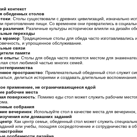
ий контекст
я обеденных столов
стоки
: Столы существовали с древних цивилизаций, изначально исп
ли приготовление пищи. Со временем они превратились в социаль
е различия
: Различные культуры исторически влияли на дизайн о
льные переходы
в мрамор
: Традиционные столы для обеда часто изготавливались 
говечность, и упрощенное обслуживание.
ьные связи
ители памяти
е опыты
: Столы для обеда часто являются местом для знаменате
елая стол любимой частью многих семей.
остеприимства
енное пространство
: Привлекательный обеденный стол служит си
аться, делиться историями и создавать длительные воспоминания,
кое применение, не ограничивающееся едой
ие рабочие места
ная поверхность
: Помимо еды стол может служить рабочим место
ома.
енные собрания
ние вечеринок
: Используйте стол в качестве места для вечеринок,
 изучения или домашних заданий
центр
: Как центр семьи, обеденный стол может служить специаль
аданий или учебы, поощряя сосредоточение и сотрудничество в о
 настройки
ые особенности дизайна