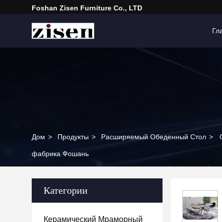
Foshan Zisen Furniture Co., LTD
Гл
Дом
>
Продукты
>
Расширяемый Обеденный Стол
>
фабрика Фошань
Категории
Керамический Мраморный