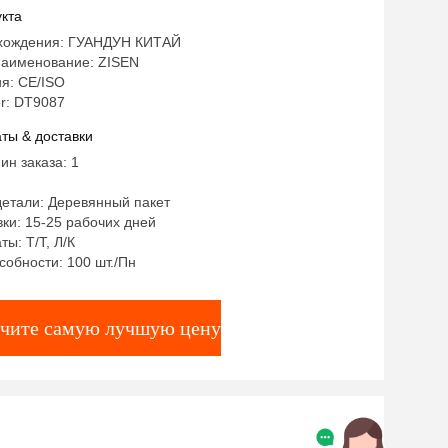
й стол, мебель для гостиной,
кта
 Фошань
хождения: ГУАНДУН КИТАЙ
аименование: ZISEN
я: CE/ISO
r: DT9087
ты & доставки
ин заказа: 1
детали: Деревянный пакет
ки: 15-25 рабочих дней
ты: Т/Т, Л/К
собности: 100 шт./Пн
чите самую лучшую цену