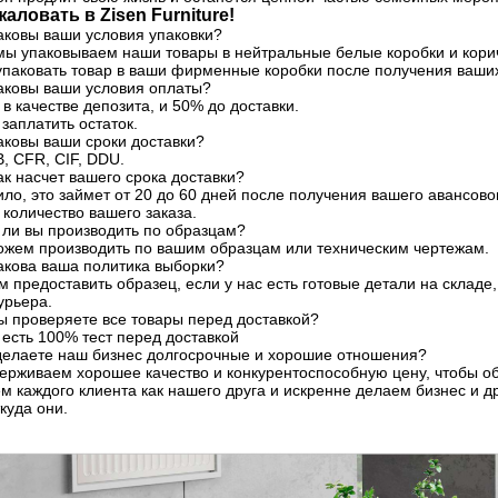
аловать в Zisen Furniture!
аковы ваши условия упаковки?
мы упаковываем наши товары в нейтральные белые коробки и кори
паковать товар в ваши фирменные коробки после получения ваши
Каковы ваши условия оплаты?
% в качестве депозита, и 50% до доставки.
заплатить остаток.
аковы ваши сроки доставки?
, CFR, CIF, DDU.
ак насчет вашего срока доставки?
ило, это займет от 20 до 60 дней после получения вашего авансово
 количество вашего заказа.
 ли вы производить по образцам?
можем производить по вашим образцам или техническим чертежам.
акова ваша политика выборки?
 предоставить образец, если у нас есть готовые детали на складе
урьера.
ы проверяете все товары перед доставкой?
с есть 100% тест перед доставкой
 делаете наш бизнес долгосрочные и хорошие отношения?
ерживаем хорошее качество и конкурентоспособную цену, чтобы об
 каждого клиента как нашего друга и искренне делаем бизнес и д
куда они.