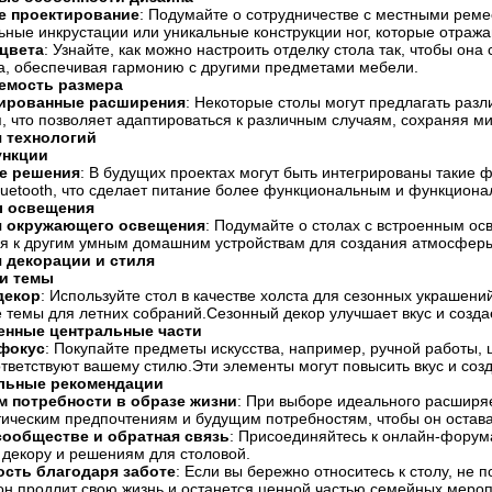
е проектирование
: Подумайте о сотрудничестве с местными реме
ные инкрустации или уникальные конструкции ног, которые отража
цвета
: Узнайте, как можно настроить отделку стола так, чтобы он
а, обеспечивая гармонию с другими предметами мебели.
емость размера
ированные расширения
: Некоторые столы могут предлагать разл
, что позволяет адаптироваться к различным случаям, сохраняя м
 технологий
ункции
е решения
: В будущих проектах могут быть интегрированы такие 
luetooth, что сделает питание более функциональным и функциона
ы освещения
я окружающего освещения
: Подумайте о столах с встроенным о
я к другим умным домашним устройствам для создания атмосферы
 декорации и стиля
и темы
декор
: Используйте стол в качестве холста для сезонных украшени
 темы для летних собраний.Сезонный декор улучшает вкус и созд
енные центральные части
фокус
: Покупайте предметы искусства, например, ручной работы,
тветствуют вашему стилю.Эти элементы могут повысить вкус и созд
льные рекомендации
 потребности в образе жизни
: При выборе идеального расширяе
тическим предпочтениям и будущим потребностям, чтобы он остав
сообществе и обратная связь
: Присоединяйтесь к онлайн-форум
декору и решениям для столовой.
сть благодаря заботе
: Если вы бережно относитесь к столу, не 
 он продлит свою жизнь и останется ценной частью семейных мероп