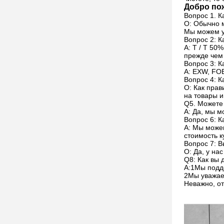
Добро пож
Вопрос 1. К
О: Обычно 
Мы можем у
Вопрос 2: 
A: T / T 50
прежде чем 
Вопрос 3: К
A: EXW, FOB
Вопрос 4: К
О: Как прав
на товары и
Q5. Можете
A: Да, мы 
Вопрос 6: К
A: Мы можем
стоимость к
Вопрос 7: В
О: Да, у на
Q8: Как вы
А:1Мы подд
2Мы уважаем
Неважно, от