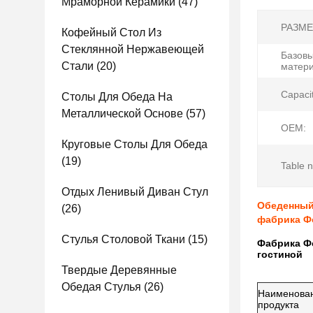
Мраморной Керамики
(47)
РАЗМЕ
Кофейный Стол Из
Стеклянной Нержавеющей
Базов
Стали
(20)
матери
Capacit
Столы Для Обеда На
Металлической Основе
(57)
OEM:
Круговые Столы Для Обеда
(19)
Table 
Отдых Ленивый Диван Стул
Обеденный
(26)
фабрика Ф
Стулья Столовой Ткани
(15)
Фабрика Ф
гостиной
Твердые Деревянные
Обедая Стулья
(26)
Наименова
продукта