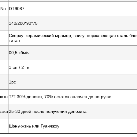
No.
DT9087
140/200*90*75
Сверху: керамический мрамор; внизу: нержавеющая сталь бл
титан
00,5 кбм/ч.
1 шт / 2 тн
1pc
латы
Т/Т 30% депозит, 70% остаток оплачен до погрузки
авки
25-30 дней после получения депозита
Шэньчжэнь или Гуанчжоу