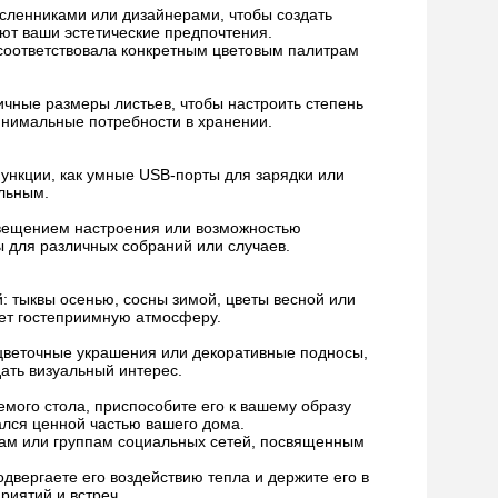
сленниками или дизайнерами, чтобы создать
ют ваши эстетические предпочтения.
а соответствовала конкретным цветовым палитрам
ичные размеры листьев, чтобы настроить степень
инимальные потребности в хранении.
функции, как умные USB-порты для зарядки или
льным.
свещением настроения или возможностью
 для различных собраний или случаев.
й: тыквы осенью, сосны зимой, цветы весной или
ает гостеприимную атмосферу.
 цветочные украшения или декоративные подносы,
ать визуальный интерес.
мого стола, приспособите его к вашему образу
ался ценной частью вашего дома.
ам или группам социальных сетей, посвященным
подвергаете его воздействию тепла и держите его в
риятий и встреч.