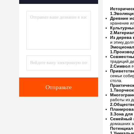
Историческ
1.
Эволюци
Древние и
хранение и
Культурны
2.
Материа
Из дерева 
и этику.дол
Эмоционал
1.
Производ
Совместны
традиций.д
2.
Символ г
Приветств
семьи собир
стола.
Практичес
Отправьте
1.
Творческ
Многогран
работы из д
2.
Обществ
Планирова
3.
Зона для
Семейный 
домашних з
Потенциал
1.
Уникальн