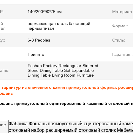
Р:
140/200*90*75 см
Материал 
ый
нержавеющая сталь блестящий
Форма::
ал:
черный титан
y::
6-8 Peoples
Стиль:
Принято
Гарантия::
Foshan Factory Rectangular Sintered
name:
Stone Dining Table Set Expandable
Dining Table Living Room Furniture
 гарнитур из спеченного камня прямоугольной формы, расши
ошань
ошань прямоугольный сцинтерованный каменный столовый 
Фабрика Фошань прямоугольный сцинтерованный кам
ние
столовый набор расширяемый столовый столик Мебель