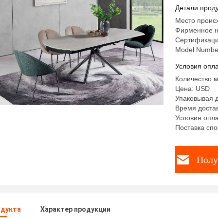
обеденны
Детали проду
фабрика
Место проис
Фирменное н
Сертификаци
Model Numbe
Условия опла
Количество м
Цена: USD
Упаковывая 
Время достав
Условия опла
Поставка спо
Полу
одукта
Характер продукции