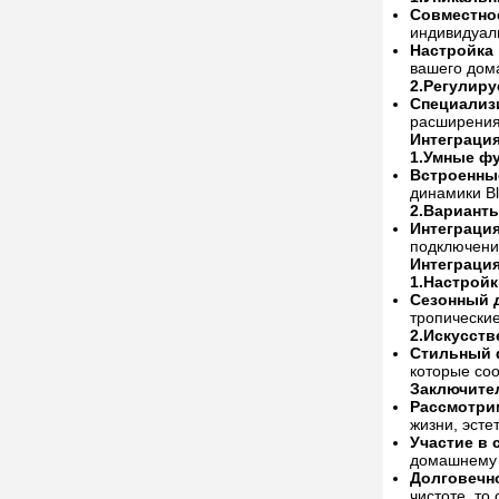
Совместно
индивидуаль
Настройка 
вашего дом
2.
Регулиру
Специализ
расширения
Интеграция
1.
Умные ф
Встроенны
динамики B
2.
Вариант
Интеграци
подключени
Интеграция
1.
Настройк
Сезонный 
тропические
2.
Искусств
Стильный 
которые соо
Заключите
Рассмотрим
жизни, эсте
Участие в 
домашнему 
Долговечно
чистоте, то