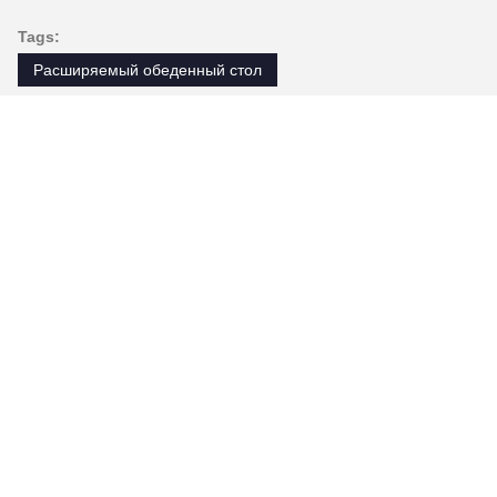
Tags:
Расширяемый обеденный стол
Расширяемый мраморный обеденный стол
Стол в столовой
Контакты
Контакты:
Ms. Judy Wen
Телефон:
86-139-2328-6097
Контакт теперь