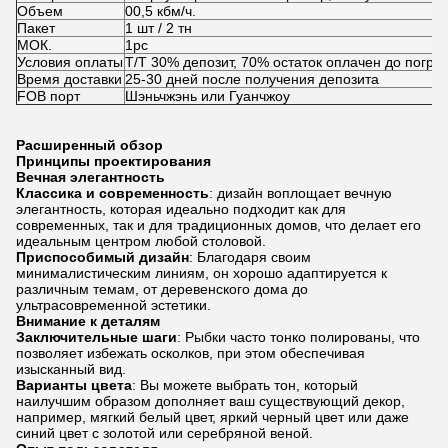
Объем
00,5 кбм/ч.
Пакет
1 шт / 2 тн
МОК.
1pc
Условия оплаты
Т/Т 30% депозит, 70% остаток оплачен до погруз
Время доставки
25-30 дней после получения депозита
FOB порт
Шэньчжэнь или Гуанчжоу
Расширенный обзор
Принципы проектирования
Вечная элегантность
Классика и современность
: дизайн воплощает вечную
элегантность, которая идеально подходит как для
современных, так и для традиционных домов, что делает его
идеальным центром любой столовой.
Приспособимый дизайн
: Благодаря своим
минималистическим линиям, он хорошо адаптируется к
различным темам, от деревенского дома до
ультрасовременной эстетики.
Внимание к деталям
Заключительные шаги
: Рыбки часто тонко полированы, что
позволяет избежать осколков, при этом обеспечивая
изысканный вид.
Варианты цвета
: Вы можете выбрать тон, который
наилучшим образом дополняет ваш существующий декор,
например, мягкий белый цвет, яркий черный цвет или даже
синий цвет с золотой или серебряной веной.