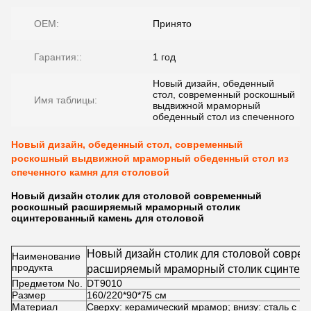
OEM:
Принято
Гарантия::
1 год
Новый дизайн, обеденный
стол, современный роскошный
Имя таблицы:
выдвижной мраморный
обеденный стол из спеченного
Новый дизайн, обеденный стол, современный
роскошный выдвижной мраморный обеденный стол из
спеченного камня для столовой
Новый дизайн столик для столовой современный
роскошный расширяемый мраморный столик
сцинтерованный камень для столовой
Новый дизайн столик для столовой совр
Наименование
продукта
расширяемый мраморный столик сцинтеро
Предметом No.
DT9010
столовой
Размер
160/220*90*75 см
Материал
Сверху: керамический мрамор; внизу: сталь с 