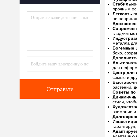
Стабильнос
прочным ос
Легкость 
не напрягая
Вдохновен
Современн
гладким ме
Индустриа
металла для
Богемные 
бохо, сохра
Дополните
Альтернати
для неформ
Центр для 
семью и дру
Выставочн
растений, д
Отправьте
Советы по
Динамичны
стили, чтоб
Художеств
внимание и
Долгосроч
Инвестиции
гарантируя,
Адаптируем
адаптацию 