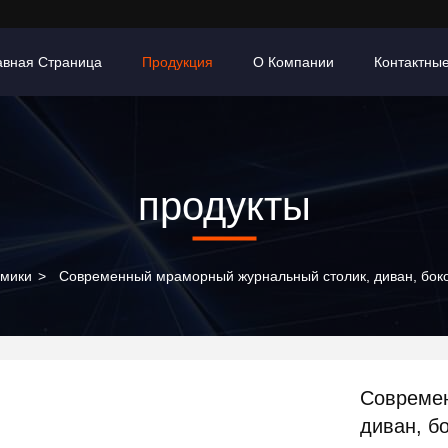
авная Страница
Продукция
О Компании
Контактны
продукты
амики
>
Современный мраморный журнальный столик, диван, боко
Современ
диван, б