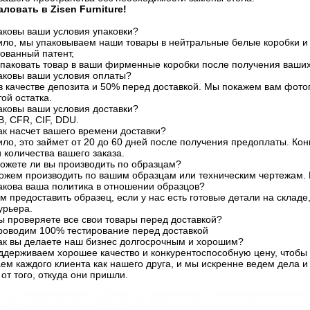
ловать в Zisen Furniture!
аковы ваши условия упаковки?
ило, мы упаковываем наши товары в нейтральные белые коробки и 
ованный патент,
паковать товар в ваши фирменные коробки после получения ваши
Каковы ваши условия оплаты?
в качестве депозита и 50% перед доставкой. Мы покажем вам фото
ой остатка.
аковы ваши условия доставки?
, CFR, CIF, DDU.
ак насчет вашего времени доставки?
ило, это займет от 20 до 60 дней после получения предоплаты. Кон
и количества вашего заказа.
Можете ли вы производить по образцам?
можем производить по вашим образцам или техническим чертежам
акова ваша политика в отношении образцов?
 предоставить образец, если у нас есть готовые детали на складе
урьера.
ы проверяете все свои товары перед доставкой?
проводим 100% тестирование перед доставкой
Как вы делаете наш бизнес долгосрочным и хорошим?
ддерживаем хорошее качество и конкурентоспособную цену, чтобы 
ем каждого клиента как нашего друга, и мы искренне ведем дела и
от того, откуда они пришли.