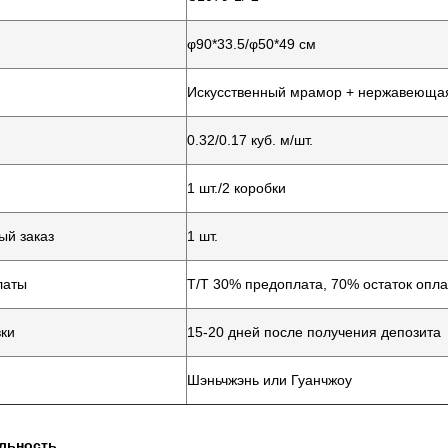
φ90*33.5/φ50*49 см
Искусственный мрамор + нержавеющая
0.32/0.17 куб. м/шт.
1 шт./2 коробки
й заказ
1 шт.
латы
T/T 30% предоплата, 70% остаток опла
вки
15-20 дней после получения депозита
Шэньчжэнь или Гуанчжоу
льность