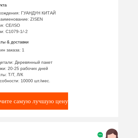
ескими ножками для мебели для
кта
хождения: ГУАНДУН КИТАЙ
аименование: ZISEN
я: CE/ISO
и: C1079-1/-2
ты & доставки
ин заказа: 1
детали: Деревянный пакет
ки: 20-25 рабочих дней
ты: Т/Т, Л/К
собности: 10000 шт./мес.
чите самую лучшую цену