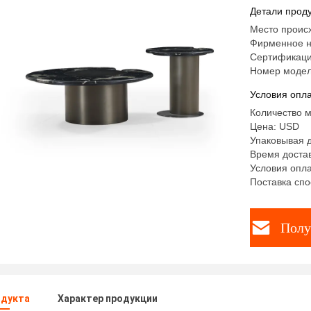
металлич
Детали проду
гостиной
Место проис
Фирменное н
Сертификаци
Номер модел
Условия опла
Количество м
Цена: USD
Упаковывая 
Время достав
Условия опла
Поставка спо
Полу
одукта
Характер продукции