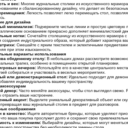
ть и вес:
Многие журнальные столики из искусственного мрамора
нованиям и сбалансированному дизайну, что делает их безопасны
перемещения:
Легкость позволяет легко перемещать стол, позволяя 
сь.
ие для дизайна
ый минимализм:
Подчеркните чистые линии и простую цветовую п
таллическим основанием прекрасно дополняет минималистский дек
льные нотки:
Сочетайте столешницу из искусственного мрамора с
 создания индустриального образа, который добавит характера ва
штрихи:
Смешайте с ярким текстилем и эклектичными предметами
няя при этом изысканность.
льные варианты использования
ва обеденному столу:
В небольших домах рассмотрите возможнос
альных трапез, особенно в помещениях открытой планировки.
игровых вечеров:
Используйте его в качестве центрального мест
зей собираться и участвовать в веселых мероприятиях.
ый или демонстрационный стол:
Идеально подходит для демонс
обавляя индивидуальность вашему пространству.
 аксессуарам
й декор:
Часто меняйте аксессуары, чтобы стол выглядел свежо.
ы отразить ваше настроение.
енный акцент:
Выделите уникальный декоративный объект или скул
 превращая ваш журнальный столик в предмет для разговоров.
ные соображения
 в качество:
Ищите авторитетные бренды, которые уделяют приор
 что ваша покупка прослужит долго и сохранит свою привлекательн
ость к изменениям:
Выбирайте дизайны, которые могут меняться
вашего пространства без необходимости замены стола.