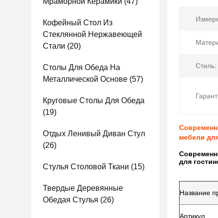
Мраморной Керамики
(47)
Измер
Кофейный Стол Из
Стеклянной Нержавеющей
Матери
Стали
(20)
Стиль:
Столы Для Обеда На
Металлической Основе
(57)
Гарант
Круговые Столы Для Обеда
(19)
Современн
Отдых Ленивый Диван Стул
мебели для
(26)
Современн
для гостин
Стулья Столовой Ткани
(15)
Твердые Деревянные
Название п
Обедая Стулья
(26)
Артикул