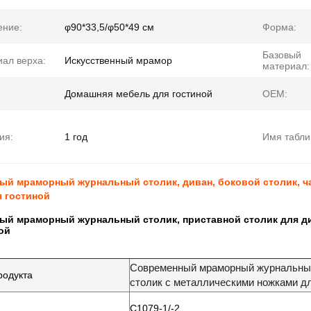
ение:
φ90*33,5/φ50*49 см
Форма:
Базовый
ал верха:
Искусственный мрамор
материал:
Домашняя мебель для гостиной
OEM:
ия:
1 год
Имя табли
ый мраморный журнальный столик, диван, боковой столик, ч
 гостиной
ый мраморный журнальный столик, приставной столик для ди
ой
Современный мраморный журнальный 
родукта
столик с металлическими ножками дл
C1079-1/-2