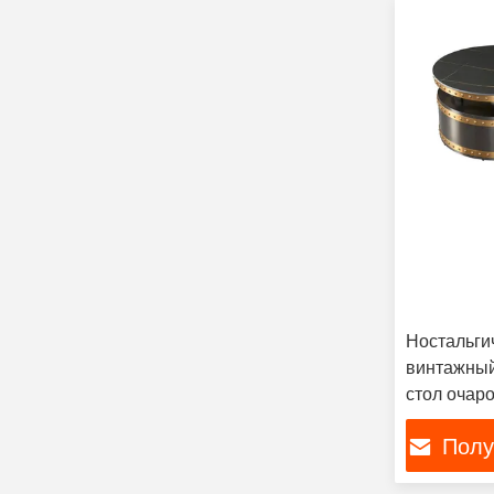
Ностальги
винтажны
стол очар
металличе
Полу