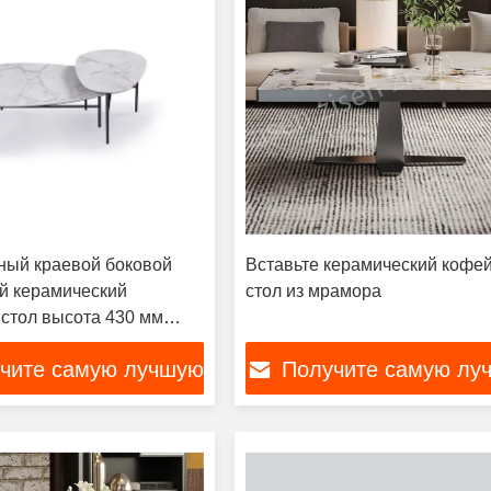
ый краевой боковой
Вставьте керамический кофе
й керамический
стол из мрамора
стол высота 430 мм
й к царапинам
чите самую лучшую
Получите самую лу
цену
цену