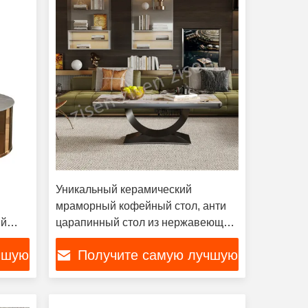
Уникальный керамический
й
мраморный кофейный стол, анти
ий
царапинный стол из нержавеющей
стали
чшую
Получите самую лучшую
цену