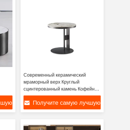
Современный керамический
мраморный верх Круглый
сцинтерованный камень Кофейный
стол Гостиная Чаепильный стол
чшую
Получите самую лучшую
цену