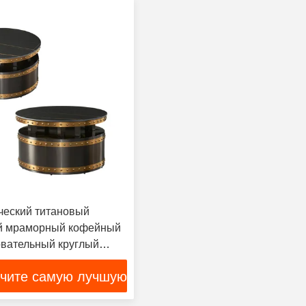
ческий титановый
й мраморный кофейный
овательный круглый
ский акцент
чите самую лучшую