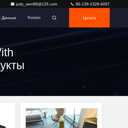
judy_wen88@126.com
86-139-2328-6097
е Данные
Цитата
Russian
ith
дукты