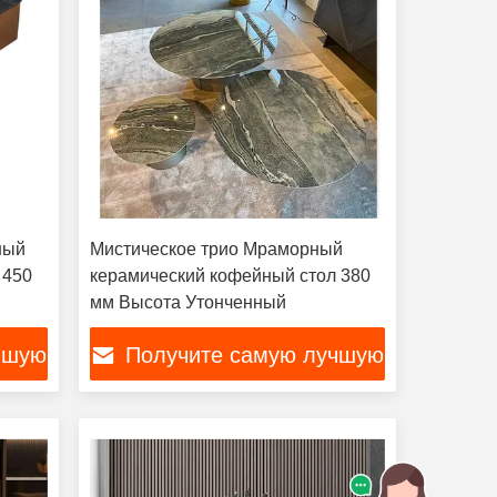
ный
Мистическое трио Мраморный
 450
керамический кофейный стол 380
мм Высота Утонченный
чшую
Получите самую лучшую
цену