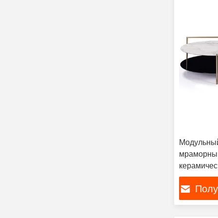
Модульный
мраморный
керамичес
стиле под
Полу