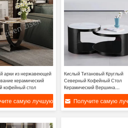
й арки из нержавеющей
Кислый Титановый Круглый
ование керамический
Северный Кофейный Стол
й кофейный стол
Керамический Вершина
Утонченная
чите самую лучшую
Получите самую лу
цену
цену