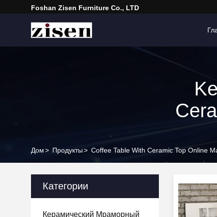
Foshan Zisen Furniture Co., LTD
Гл
Ke
Cera
Дом
>
Продукты
>
Coffee Table With Ceramic Top Online M
Категории
Керамический Мраморный