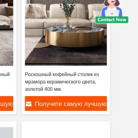
йный
Роскошный кофейный столик из
мрамора керамического цвета,
золотой 400 мм.
чшую
Получите самую лучшую
цену