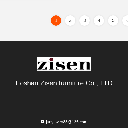
цену
1
2
3
4
5
Foshan Zisen furniture Co., LTD
judy_wen88@126.com