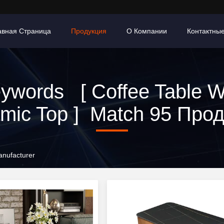
авная Страница
Продукция
О Компании
Контактны
ywords [ Coffee Table W
mic Top ] Match 95 Про
anufacturer