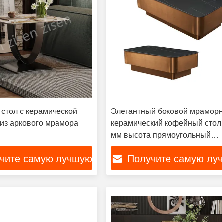
стол с керамической
Элегантный боковой мрамор
из аркового мрамора
керамический кофейный стол
мм высота прямоугольный
керамический
чите самую лучшую
Получите самую лу
цену
цену