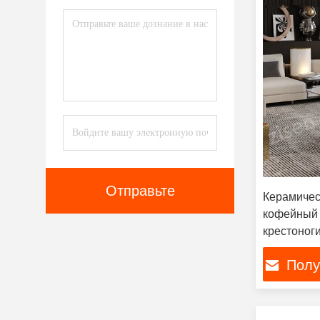
Отправьте
Керамиче
кофейный 
крестоног
Полу