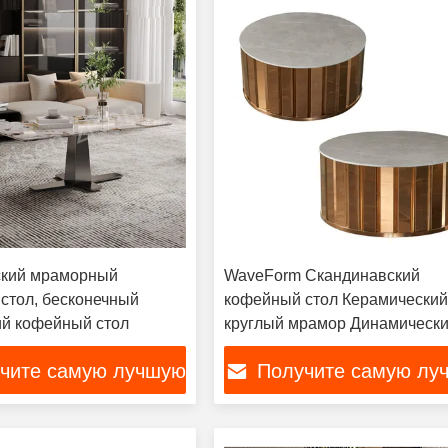
ский мраморный
WaveForm Скандинавский
стол, бесконечный
кофейный стол Керамически
ий кофейный стол
круглый мрамор Динамическ
современный
чите самую лучшую
Получите самую лу
цену
цену