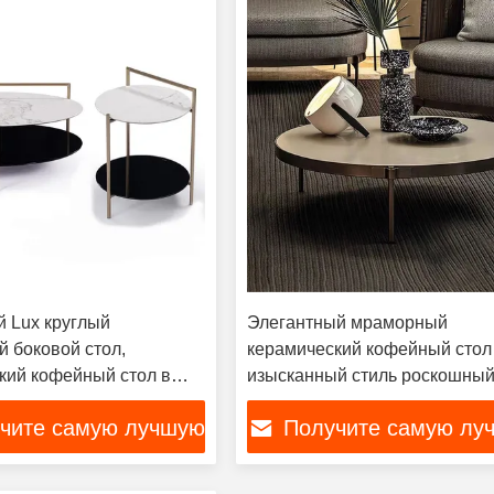
 Lux круглый
Элегантный мраморный
 боковой стол,
керамический кофейный стол
кий кофейный стол в
изысканный стиль роскошны
нос
геометрический дизайн
чите самую лучшую
Получите самую лу
цену
цену