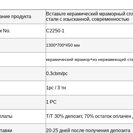
Вставьте керамический мраморный сп
ние продукта
стали с изысканной, современностью
 No.
C2250-1
1300*700*450 мм
+
керамический мрамор
из нержавеющей ста
0.3cbm/pc
1pc / 3 тн
1 PC
платы
Т/Т 30% депозит, 70% остаток оплачен 
тавки
20-25 дней после получения депозита