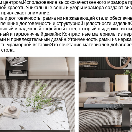
 центром.Использование высококачественного мрамора п
ной красотыУникальные вены и узоры мрамора создают визу
 привлекает внимание.
ь и долговечность: рамка из нержавеющей стали обеспечи
спечение долговечности и структурной целостности издел
рочный и надежный кофейный стол, который выдержит исп
тный и гармоничный дизайн: Контрастные материалы из не
ый и привлекательный дизайн.Утонченность рамы из нерж
сть мраморной вставкиЭто сочетание материалов добавляет
 стола.