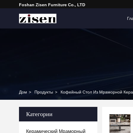
Foshan Zisen Furniture Co., LTD
Гл
Дом
>
Продукты
>
Кофейный Стол Из Мраморной Кер
Категории
Керамический Мраморный