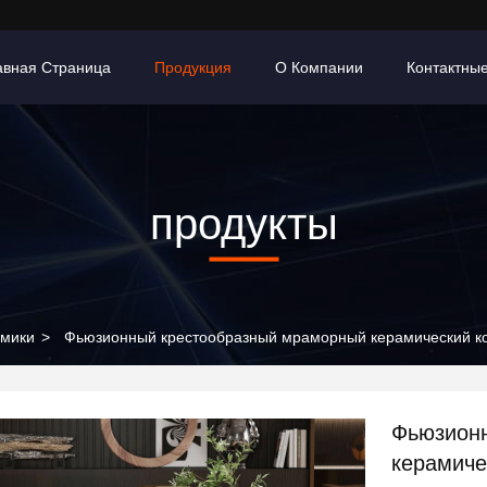
авная Страница
Продукция
О Компании
Контактны
продукты
амики
>
Фьюзионный крестообразный мраморный керамический к
Фьюзион
керамиче