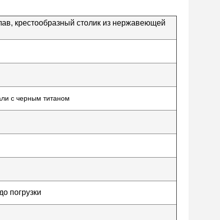
лав, крестообразный столик из нержавеющей
ли с черным титаном
до погрузки