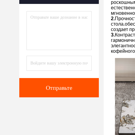
роскошным
естествен
мгновенно
2.
Прочност
стола.обе
создает п
3.
Контрас
гармоничн
элегантно
кофейного
Отправьте