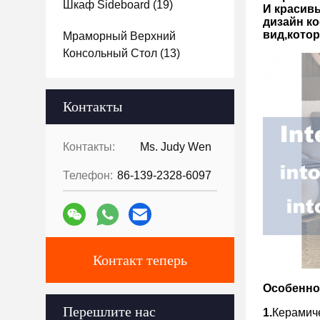
Шкаф Sideboard
(19)
И красив
дизайн к
вид,кото
Мраморный Верхний
Консольный Стол
(13)
Контакты
Контакты:
Ms. Judy Wen
Телефон:
86-139-2328-6097
Контакт теперь
Особенно
Перешлите нас
1.
Керамиче