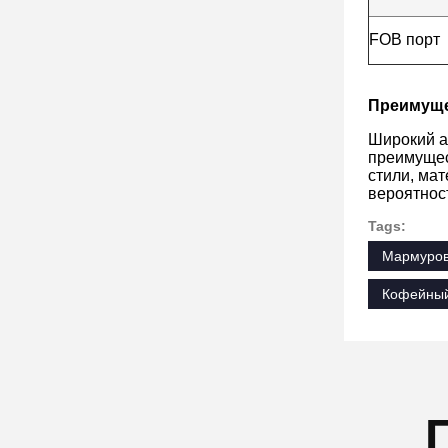
FOB порт
Преимущ
Широкий а
преимущес
стили, ма
вероятнос
Tags:
Мармуров
Кофейный