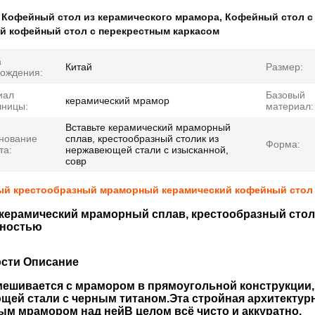
:
Кофейный стол из керамического мрамора
,
Кофейный стол с
й кофейный стол с перекрестным каркасом
а
Китай
Размер:
ождения:
иал
Базовый
керамический мрамор
шницы:
материал:
Вставьте керамический мраморный
нование
сплав, крестообразный столик из
Форма:
та:
нержавеющей стали с изысканной,
совр
й крестообразный мраморный керамический кофейный стол
 керамический мраморный сплав, крестообразный стол
ностью
сти Описание
мешивается с мрамором в прямоугольной конструкции,
щей стали с черным титаном.Эта стройная архитектурн
ым мрамором над нейВ целом всё чисто и аккуратно.