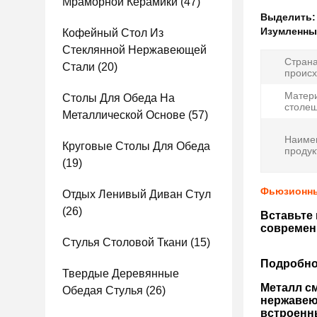
Мраморной Керамики
(47)
Выделить
Изумленны
Кофейный Стол Из
Стеклянной Нержавеющей
Стран
Стали
(20)
происх
Матер
Столы Для Обеда На
столе
Металлической Основе
(57)
Наиме
Круговые Столы Для Обеда
продук
(19)
Фьюзионны
Отдых Ленивый Диван Стул
(26)
Вставьте
современ
Стулья Столовой Ткани
(15)
Подробно
Твердые Деревянные
Металл с
Обедая Стулья
(26)
нержавею
встроенн