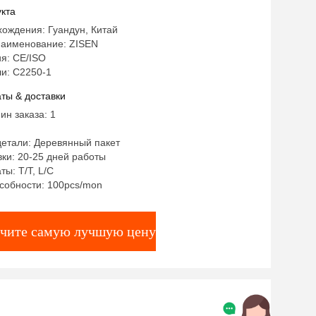
кта
ождения: Гуандун, Китай
аименование: ZISEN
я: CE/ISO
и: C2250-1
ты & доставки
ин заказа: 1
детали: Деревянный пакет
ки: 20-25 дней работы
ты: T/T, L/C
собности: 100pcs/mon
чите самую лучшую цену