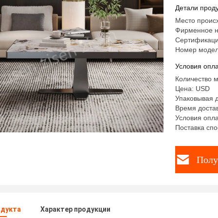
сталь
Детали проду
Место происх
Фирменное н
Сертификаци
Номер модел
Условия опла
Количество м
Цена: USD
Упаковывая 
Время достав
Условия опла
Поставка спо
Полу
одукта
Характер продукции