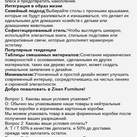
блеск и предотвратить накопление.
Интеграция в образ жизни
Семейный подход:
Выбирайте столы с прочными крышками,
которые не будут разливаться и изнашиваться, что делает их
идеальными для домашних хозяйств с детьми или
домашними животными.
Софистицированный стиль:
Чтобы выглядеть шикарно,
используйте элегантные книги, стильные подставки или
декоративные свечи, которые дополняют мраморную
эстетику.
Популярные тенденции
Таблицы смешанных материалов:
Сочетание керамических
поверхностей с основаниями, сделанными из других
материалов, таких как дерево или акрил, может создать
уникальное заявление о дизайне.
Минимализм:
Утонченный и простой дизайн может улучшить
современный интерьер, сосредоточившись на чистых линиях
и скромной элегантности.
Добро пожаловать в Zisen Furniture!
Вопрос 1. Каковы ваши условия упаковки?
О: Обычно мы упаковываем наши товары в нейтральные
белые коробки и коричневые картонные коробки.
Мы можем упаковать товар в ваши фирменные коробки после
получения ваших разрешений.
Вопрос 2: Каковы ваши условия оплаты?
A: T / T 50% в качестве депозита, и 50% до доставки.
прежде чем заплатить остаток.