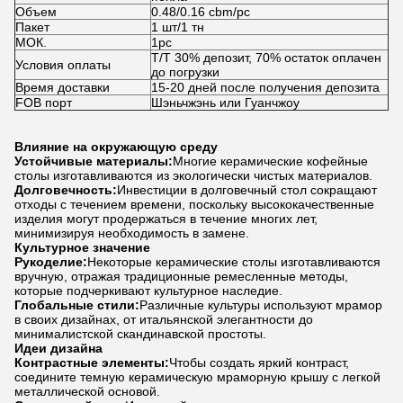
Объем
0.48/0.16 cbm/pc
Пакет
1 шт/1 тн
МОК.
1pc
Т/Т 30% депозит, 70% остаток оплачен
Условия оплаты
до погрузки
Время доставки
15-20 дней после получения депозита
FOB порт
Шэньчжэнь или Гуанчжоу
Влияние на окружающую среду
Устойчивые материалы:
Многие керамические кофейные
столы изготавливаются из экологически чистых материалов.
Долговечность:
Инвестиции в долговечный стол сокращают
отходы с течением времени, поскольку высококачественные
изделия могут продержаться в течение многих лет,
минимизируя необходимость в замене.
Культурное значение
Рукоделие:
Некоторые керамические столы изготавливаются
вручную, отражая традиционные ремесленные методы,
которые подчеркивают культурное наследие.
Глобальные стили:
Различные культуры используют мрамор
в своих дизайнах, от итальянской элегантности до
минималистской скандинавской простоты.
Идеи дизайна
Контрастные элементы:
Чтобы создать яркий контраст,
соедините темную керамическую мраморную крышу с легкой
металлической основой.