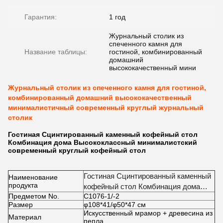
Гарантия:
1 год
Журнальный столик из
спеченного камня для
Название таблицы:
гостиной, комбинированный
домашний
высококачественный мини
Журнальный столик из спеченного камня для гостиной,
комбинированный домашний высококачественный
минималистичный современный круглый журнальный
столик
Гостиная Сцинтированный каменный кофейный стол
Комбинация дома Высококлассный минималистский
современный круглый кофейный стол
Гостиная Сцинтированный каменный
Наименование
продукта
кофейный стол Комбинация дома
Предметом No.
C1076-1/-2
Высококлассный минималистский
Размер
φ108*41/φ50*47 см
современный круглый кофейный стол
Искусственный мрамор + древесина из
Материал
пепла