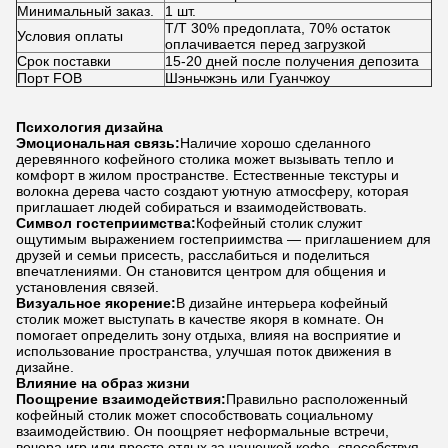
Минимальный заказ.
1 шт.
T/T 30% предоплата, 70% остаток
Условия оплаты
оплачивается перед загрузкой
Срок поставки
15-20 дней после получения депозита
Порт FOB
Шэньчжэнь или Гуанчжоу
Психология дизайна
Эмоциональная связь:
Наличие хорошо сделанного
деревянного кофейного столика может вызывать тепло и
комфорт в жилом пространстве. Естественные текстуры и
волокна дерева часто создают уютную атмосферу, которая
приглашает людей собираться и взаимодействовать.
Символ гостеприимства:
Кофейный столик служит
ощутимым выражением гостеприимства — приглашением для
друзей и семьи присесть, расслабиться и поделиться
впечатлениями. Он становится центром для общения и
установления связей.
Визуальное якорение:
В дизайне интерьера кофейный
столик может выступать в качестве якоря в комнате. Он
помогает определить зону отдыха, влияя на восприятие и
использование пространства, улучшая поток движения в
дизайне.
Влияние на образ жизни
Поощрение взаимодействия:
Правильно расположенный
кофейный столик может способствовать социальному
взаимодействию. Он поощряет неформальные встречи,
вечера игр или просто отдых за чашечкой кофе, способствуя