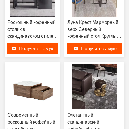
Роскошный кофейный
Луна Крест Марморный
столик в
верх Северный
скандинавском стиле,
кофейный стол Круглый
керамический,
Уникальный
Получите самую
Получите самую
скандинавский центр.
Потрясающий Стильный
лучшую цену
лучшую цену
Современный
Элегантный,
роскошный кофейный
скандинавский
стол сборник
кофейный стол,