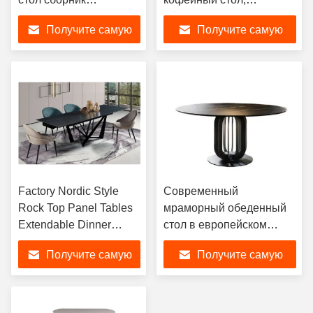
скандинавский
эстетичный столик из
Получите самую
Получите самую
современный
нержавеющей стали.
мраморный верх
лучшую цену
лучшую цену
деревянный центр
стол кофейный стол
для гостиной
Factory Nordic Style
Современный
Rock Top Panel Tables
мраморный обеденный
Extendable Dinner
стол в европейском
Table Foldable
стиле, роскошный
Получите самую
Получите самую
Rectangular 8 Seater
камень, скандинавский
Dining Tables Set
дизайн, 6-местная
лучшую цену
лучшую цену
круглая мебель для
столовой, металлические