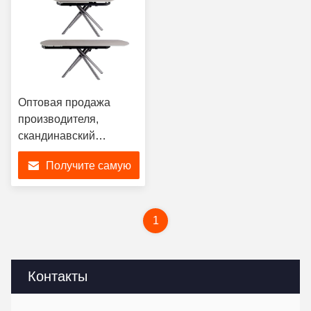
ножки
Оптовая продажа
производителя,
скандинавский
бытовой
Получите самую
металлический
обеденный стол,
лучшую цену
современный
выдвижной и складной
1
обеденный стол для
использования в
столовой
Контакты