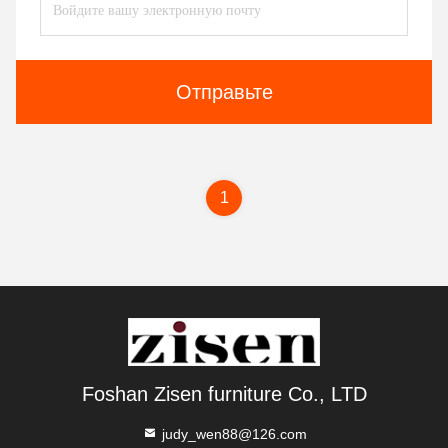
Отправьте
1
Foshan Zisen furniture Co., LTD
judy_wen88@126.com