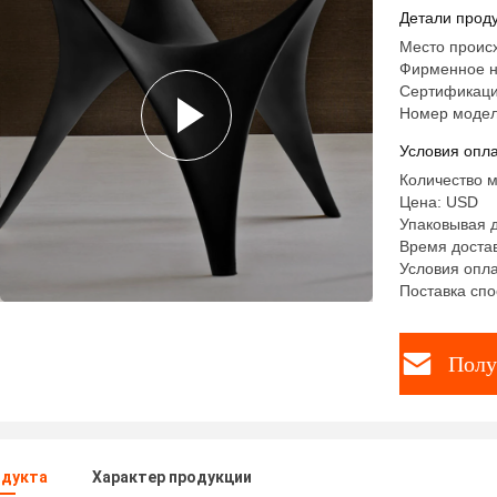
мрамора 
Детали проду
мебель д
Место проис
Фирменное н
Сертификаци
Номер модел
Условия опла
Количество м
Цена: USD
Упаковывая 
Время достав
Условия опла
Поставка спо
Полу
одукта
Характер продукции