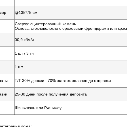
мер
@135*75 см
Сверху: сцинтерованный камень
Основа: стекловолокно с ореховыми френдерами или крас
00,9 кбм/ч.
1 шт / 3 тн
1 шт.
латы
T/T 30% депозит, 70% остаток оплачен до отправки
авки
25-30 дней после получения депозита
Шэньчжэнь или Гуанчжоу
интеграция дома: