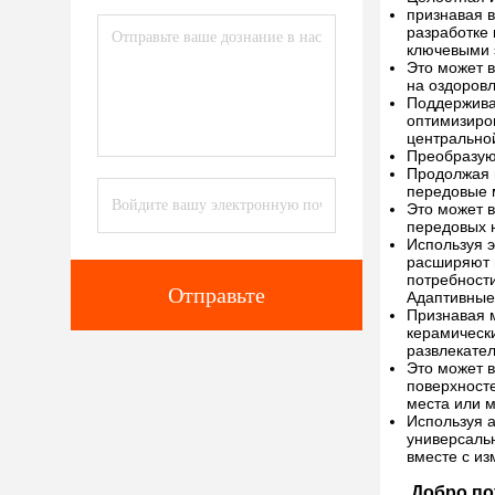
признавая 
разработке 
ключевыми 
Это может 
на оздоров
Поддерживая
оптимизиро
центрально
Преобразую
Продолжая 
передовые 
Это может 
передовых 
Используя 
расширяют 
потребност
Отправьте
Адаптивные
Признавая 
керамическ
развлекател
Это может 
поверхност
места или м
Используя 
универсальн
вместе с и
Добро пож