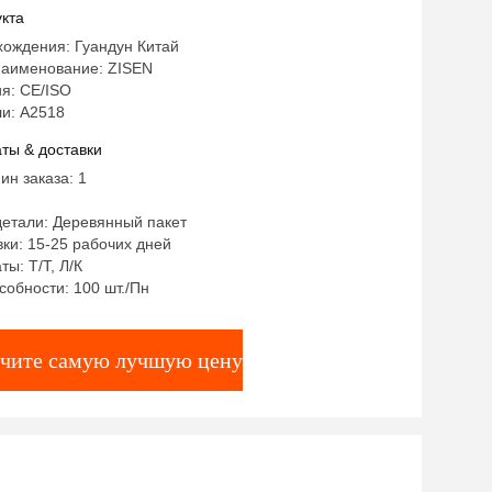
для квартиры и виллы, домашняя
кта
ля столовой
хождения: Гуандун Китай
аименование: ZISEN
я: CE/ISO
и: А2518
ты & доставки
ин заказа: 1
детали: Деревянный пакет
ки: 15-25 рабочих дней
ты: Т/Т, Л/К
собности: 100 шт./Пн
чите самую лучшую цену