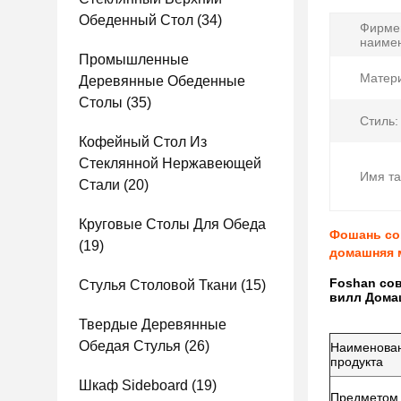
Обеденный Стол
(34)
Фирме
наиме
Промышленные
Матери
Деревянные Обеденные
Столы
(35)
Стиль:
Кофейный Стол Из
Стеклянной Нержавеющей
Имя та
Стали
(20)
Круговые Столы Для Обеда
Фошань со
(19)
домашняя 
Foshan со
Стулья Столовой Ткани
(15)
вилл Дома
Твердые Деревянные
Обедая Стулья
(26)
Наименова
продукта
Шкаф Sideboard
(19)
Предметом 