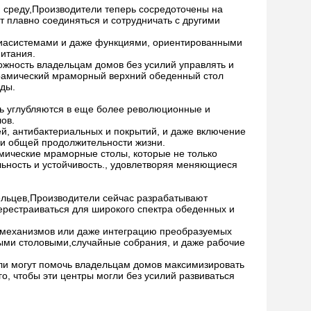
 среду,Производители теперь сосредоточены на
 плавно соединяться и сотрудничать с другими
диасистемами и даже функциями, ориентированными
итания.
ожность владельцам домов без усилий управлять и
ерамический мраморный верхний обеденный стол
ды.
ь углубляются в еще более революционные и
ов.
й, антибактериальных и покрытий, и даже включение
,и общей продолжительности жизни.
мические мраморные столы, которые не только
ьность и устойчивость., удовлетворяя меняющиеся
льцев,Производители сейчас разрабатывают
ерестраиваться для широкого спектра обеденных и
х механизмов или даже интеграцию преобразуемых
ыми столовыми,случайные собрания, и даже рабочие
ли могут помочь владельцам домов максимизировать
о, чтобы эти центры могли без усилий развиваться