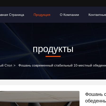
авная Страница
Продукция
О Компании
Контактны
продукты
ый Стол
>
Фошань современный стабильный 10-местный обеденны
Фошань с
обеденны