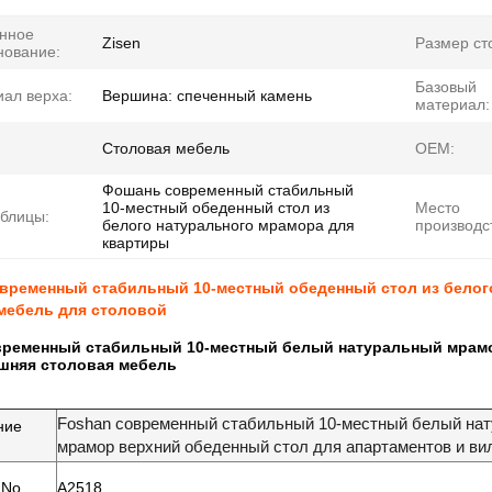
нное
Zisen
Размер ст
нование:
Базовый
ал верха:
Вершина: спеченный камень
материал:
Столовая мебель
OEM:
Фошань современный стабильный
10-местный обеденный стол из
Место
блицы:
белого натурального мрамора для
производс
квартиры
временный стабильный 10-местный обеденный стол из белого
мебель для столовой
временный стабильный 10-местный белый натуральный мрамо
шняя столовая мебель
Foshan современный стабильный 10-местный белый на
ние
мрамор верхний обеденный стол для апартаментов и в
столовая мебель
No.
А2518