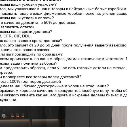
аковы ваши условия упаковки?
ило, мы упаковываем наши товары в нейтральные белые коробки и
паковать товар в ваши фирменные коробки после получения ваши
Каковы ваши условия оплаты?
% в качестве депозита, и 50% до доставки.
заплатить остаток.
аковы ваши сроки доставки?
, CFR, CIF, DDU.
ак насчет вашего срока доставки?
ило, это займет от 20 до 60 дней после получения вашего авансово
 количество вашего заказа.
 ли вы производить по образцам?
можем производить по вашим образцам или техническим чертежам.
акова ваша политика выборки?
 предоставить образец, если у нас есть готовые детали на складе
урьера.
ы проверяете все товары перед доставкой?
с есть 100% тест перед доставкой
 делаете наш бизнес долгосрочные и хорошие отношения?
ерживаем хорошее качество и конкурентоспособную цену, чтобы о
 каждого клиента как нашего друга и искренне делаем бизнес и д
куда они.