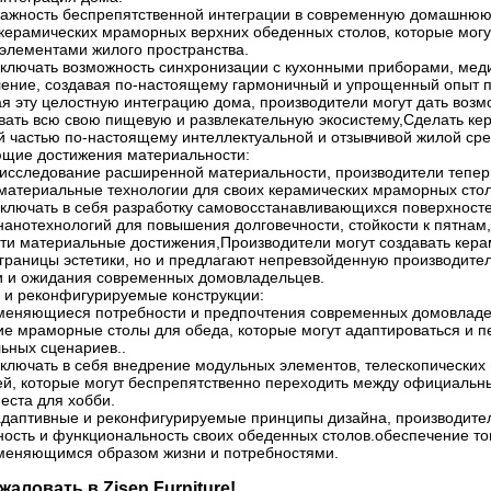
важность беспрепятственной интеграции в современную домашнюю
керамических мраморных верхних обеденных столов, которые могут
элементами жилого пространства.
включать возможность синхронизации с кухонными приборами, ме
ление, создавая по-настоящему гармоничный и упрощенный опыт п
 эту целостную интеграцию дома, производители могут дать возм
вать всю свою пищевую и развлекательную экосистему,Сделать к
й частью по-настоящему интеллектуальной и отзывчивой жилой сре
щие достижения материальности:
исследование расширенной материальности, производители тепер
материальные технологии для своих керамических мраморных стол
включать в себя разработку самовосстанавливающихся поверхносте
нанотехнологий для повышения долговечности, стойкости к пятнам
эти материальные достижения,Производители могут создавать кера
границы эстетики, но и предлагают непревзойденную производител
и и ожидания современных домовладельцев.
 и реконфигурируемые конструкции:
меняющиеся потребности и предпочтения современных домовладе
ие мраморные столы для обеда, которые могут адаптироваться и п
ьных сценариев..
включать в себя внедрение модульных элементов, телескопически
ей, которые могут беспрепятственно переходить между официальн
еста для хобби.
адаптивные и реконфигурируемые принципы дизайна, производите
ость и функциональность своих обеденных столов.обеспечение тог
зменяющимся образом жизни и потребностями.
аловать в Zisen Furniture!