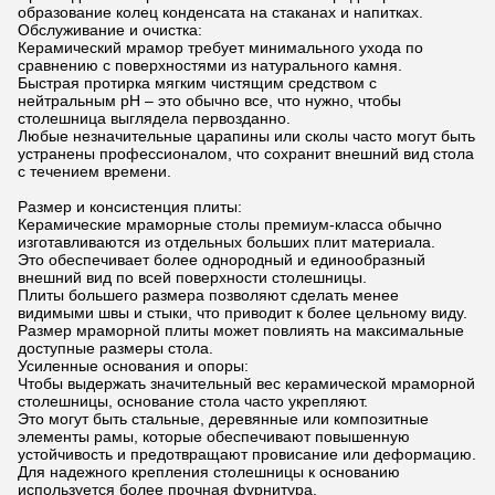
образование колец конденсата на стаканах и напитках.
Обслуживание и очистка:
Керамический мрамор требует минимального ухода по
сравнению с поверхностями из натурального камня.
Быстрая протирка мягким чистящим средством с
нейтральным pH – это обычно все, что нужно, чтобы
столешница выглядела первозданно.
Любые незначительные царапины или сколы часто могут быть
устранены профессионалом, что сохранит внешний вид стола
с течением времени.
Размер и консистенция плиты:
Керамические мраморные столы премиум-класса обычно
изготавливаются из отдельных больших плит материала.
Это обеспечивает более однородный и единообразный
внешний вид по всей поверхности столешницы.
Плиты большего размера позволяют сделать менее
видимыми швы и стыки, что приводит к более цельному виду.
Размер мраморной плиты может повлиять на максимальные
доступные размеры стола.
Усиленные основания и опоры:
Чтобы выдержать значительный вес керамической мраморной
столешницы, основание стола часто укрепляют.
Это могут быть стальные, деревянные или композитные
элементы рамы, которые обеспечивают повышенную
устойчивость и предотвращают провисание или деформацию.
Для надежного крепления столешницы к основанию
используется более прочная фурнитура.