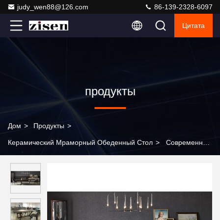
judy_wen88@126.com
86-139-2328-6097
Цитата
продукты
Дом
>
Продукты
>
Керамический Мраморный Обеденный Стол
>
Современный
дизайн мебели для столовой из спеченного камня
прямоугольный мраморный обеденный стол с
металлическими ножками