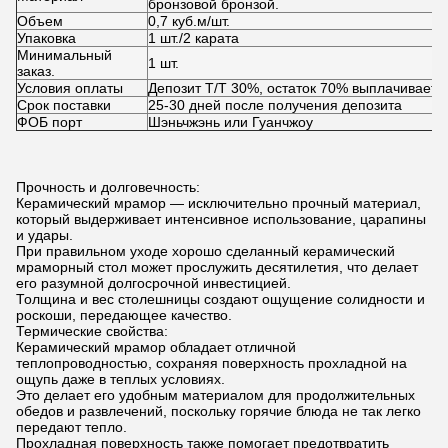
бронзовой бронзой.
Объем
0,7 куб.м/шт.
Упаковка
1 шт./2 карата
Минимальный
1 шт.
заказ.
Условия оплаты
Депозит T/T 30%, остаток 70% выплачиваетс
Срок поставки
25-30 дней после получения депозита
ФОБ порт
Шэньчжэнь или Гуанчжоу
Прочность и долговечность:
Керамический мрамор — исключительно прочный материал,
который выдерживает интенсивное использование, царапины
и удары.
При правильном уходе хорошо сделанный керамический
мраморный стол может прослужить десятилетия, что делает
его разумной долгосрочной инвестицией.
Толщина и вес столешницы создают ощущение солидности и
роскоши, передающее качество.
Термические свойства:
Керамический мрамор обладает отличной
теплопроводностью, сохраняя поверхность прохладной на
ощупь даже в теплых условиях.
Это делает его удобным материалом для продолжительных
обедов и развлечений, поскольку горячие блюда не так легко
передают тепло.
Прохладная поверхность также помогает предотвратить