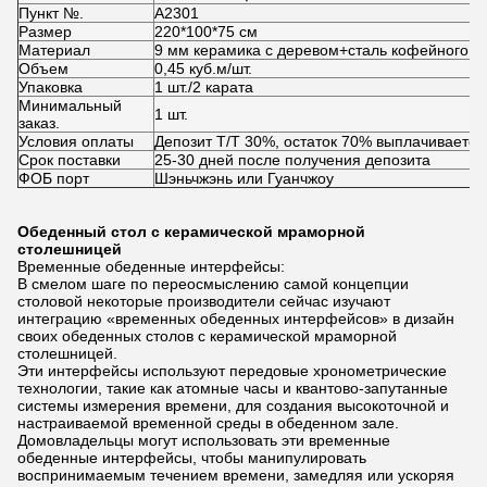
Пункт №.
мраморный обеденный стол на 10 чел
А2301
Размер
220*100*75
см
Материал
9 мм керамика с деревом+сталь кофейного ц
Объем
0,45 куб.м/шт.
Упаковка
1 шт./2 карата
Минимальный
1 шт.
заказ.
Условия оплаты
Депозит T/T 30%, остаток 70% выплачивается
Срок поставки
25-30 дней после получения депозита
ФОБ порт
Шэньчжэнь или Гуанчжоу
Обеденный стол с керамической мраморной
столешницей
Временные обеденные интерфейсы:
В смелом шаге по переосмыслению самой концепции
столовой некоторые производители сейчас изучают
интеграцию «временных обеденных интерфейсов» в дизайн
своих обеденных столов с керамической мраморной
столешницей.
Эти интерфейсы используют передовые хронометрические
технологии, такие как атомные часы и квантово-запутанные
системы измерения времени, для создания высокоточной и
настраиваемой временной среды в обеденном зале.
Домовладельцы могут использовать эти временные
обеденные интерфейсы, чтобы манипулировать
воспринимаемым течением времени, замедляя или ускоряя