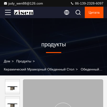
judy_wen88@126.com
86-139-2328-6097
Цитата
продукты
Дом
>
Продукты
>
Керамический Мраморный Обеденный Стол
>
Обеденный
стол на 8/10/12 человек со стульями, кухонный стол из
керамического камня в помещении, дешевый мраморный
обеденный стол на 10 человек, стулья