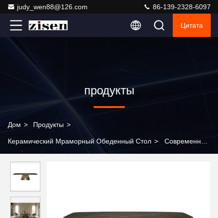
judy_wen88@126.com
86-139-2328-6097
Цитата
продукты
Дом
>
Продукты
>
Керамический Мраморный Обеденный Стол
>
Современная
мебель для гостиной, набор обеденных столов и стульев из
нержавеющей стали, прямоугольный мраморный обеденный
стол, набор для домашней мебели для отелей и вилл