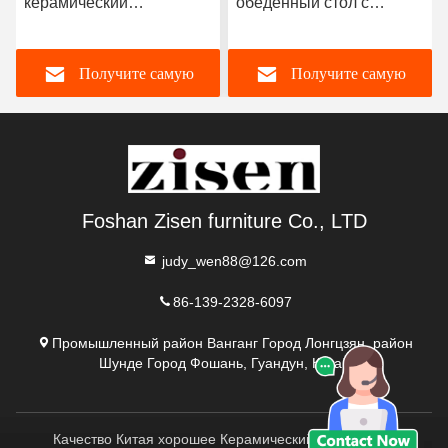
керамический
обеденный стол с
мраморный верхний
ногами из нержавеющей
обеденный стол
стали 8 мест мраморный
Получите самую
Получите самую
уникальный квадратный
обеденный стол и стулья
верхний обеденный стол
с ленивой Сьюзан
лучшую цену
лучшую цену
Foshan Zisen furniture Co., LTD
judy_wen88@126.com
86-139-2328-6097
Промышленный район Ванганг Город Лонгцзян, район
Шунде Город Фошань, Гуандун, Китай
Качество Китая хорошее Керамический мраморный