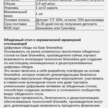
Объем
0,9 куб.м/шт.
Упаковка
1 шт./2 карата
Минимальный
1 шт.
заказ.
Условия оплаты
Депозит T/T 30%, остаток 70% выплачиваетс
Срок поставки
25-30 дней после получения депозита
ФОБ порт
Шэньчжэнь или Гуанчжоу
Обеденный стол с керамической мраморной
столешницей
Цифровые обеды на базе блокчейна:
Основываясь на ранее упомянутых экосистемах обеденных
столов на базе блокчейна, производители сейчас изучают
возможность интеграции технологии блокчейна для создания
по-настоящему инновационных и децентрализованных
цифровых обедов.
Это может включать в себя разработку платформ на основе
блокчейна, которые позволят домовладельцам безопасно
проводить виртуальные обеденные мероприятия, участвовать
в совместном кулинарном опыте или даже торговать
уникальными цифровыми активами за обеденным столом,
способствуя созданию активного и сплоченного сообщества
вокруг обеденного стола.
Используя прозрачность, безопасность и децентрализацию,
обеспечиваемые технологией блокчейн, производители могут
дать домовладельцам возможность преодолеть физические