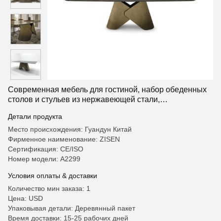
Современная мебель для гостиной, набор обеденных
столов и стульев из нержавеющей стали,
прямоугольный мраморный обеденный стол, набор
Детали продукта
для домашней мебели для отелей и вилл
Место происхождения: Гуандун Китай
Фирменное наименование: ZISEN
Сертификация: CE/ISO
Номер модели: А2299
Условия оплаты & доставки
Количество мин заказа: 1
Цена: USD
Упаковывая детали: Деревянный пакет
Время доставки: 15-25 рабочих дней