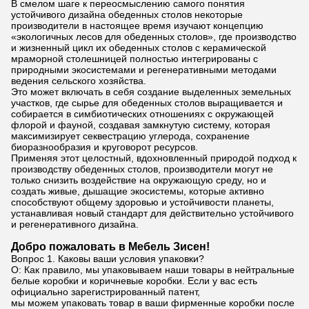
В смелом шаге к переосмыслению самого понятия
устойчивого дизайна обеденных столов некоторые
производители в настоящее время изучают концепцию
«экологичных лесов для обеденных столов», где производство
и жизненный цикл их обеденных столов с керамической
мраморной столешницей полностью интегрированы с
природными экосистемами и регенеративными методами
ведения сельского хозяйства.
Это может включать в себя создание выделенных земельных
участков, где сырье для обеденных столов выращивается и
собирается в симбиотических отношениях с окружающей
флорой и фауной, создавая замкнутую систему, которая
максимизирует секвестрацию углерода, сохранение
биоразнообразия и круговорот ресурсов.
Применяя этот целостный, вдохновленный природой подход к
производству обеденных столов, производители могут не
только снизить воздействие на окружающую среду, но и
создать живые, дышащие экосистемы, которые активно
способствуют общему здоровью и устойчивости планеты,
устанавливая новый стандарт для действительно устойчивого
и регенеративного дизайна.
Добро пожаловать в Мебель Зисен!
Вопрос 1. Каковы ваши условия упаковки?
О: Как правило, мы упаковываем наши товары в нейтральные
белые коробки и коричневые коробки. Если у вас есть
официально зарегистрированный патент,
мы можем упаковать товар в ваши фирменные коробки после