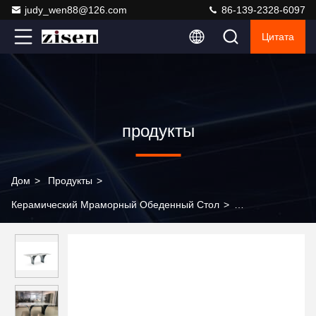
judy_wen88@126.com
86-139-2328-6097
Цитата
продукты
Дом
>
Продукты
>
Керамический Мраморный Обеденный Стол
>
Прямоугольный современный обеденный стол по
индивидуальному заказу с мраморной столешницей,
основание из нержавеющей стали, домашняя квартира,
отель, кухня, мебель для столовой