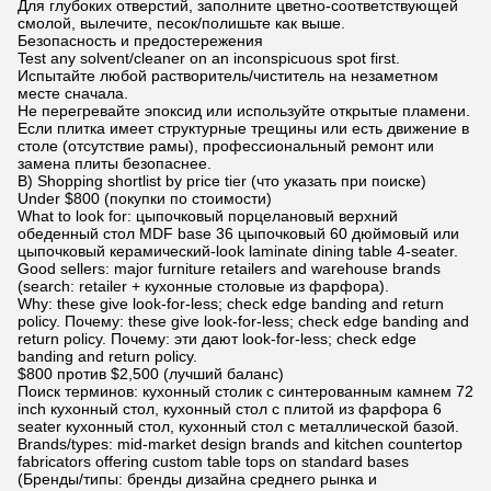
Для глубоких отверстий, заполните цветно-соответствующей
смолой, вылечите, песок/полишьте как выше.
Безопасность и предостережения
Test any solvent/cleaner on an inconspicuous spot first.
Испытайте любой растворитель/чиститель на незаметном
месте сначала.
Не перегревайте эпоксид или используйте открытые пламени.
Если плитка имеет структурные трещины или есть движение в
столе (отсутствие рамы), профессиональный ремонт или
замена плиты безопаснее.
B) Shopping shortlist by price tier (что указать при поиске)
Under $800 (покупки по стоимости)
What to look for: цыпочковый порцелановый верхний
обеденный стол MDF base 36 цыпочковый 60 дюймовый или
цыпочковый керамический-look laminate dining table 4-seater.
Good sellers: major furniture retailers and warehouse brands
(search: retailer + кухонные столовые из фарфора).
Why: these give look-for-less; check edge banding and return
policy. Почему: these give look-for-less; check edge banding and
return policy. Почему: эти дают look-for-less; check edge
banding and return policy.
$800 против $2,500 (лучший баланс)
Поиск терминов: кухонный столик с синтерованным камнем 72
inch кухонный стол, кухонный стол с плитой из фарфора 6
seater кухонный стол, кухонный стол с металлической базой.
Brands/types: mid-market design brands and kitchen countertop
fabricators offering custom table tops on standard bases
(Бренды/типы: бренды дизайна среднего рынка и