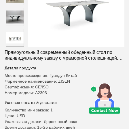
Прямоугольный современный обеденный стол по
индивидуальному заказу с мраморной столешницей,
основание из нержавеющей стали, домашняя
Детали продукта
квартира, отель, кухня, мебель для столовой
Место происхождения: Гуандун Китай
Фирменное наименование: ZISEN
Сертификация: CE/ISO
Номер модели: A2303
Условия оплаты & доставки
Количество мин заказа: 1
Цена: USD
Упаковывая детали: Деревянный пакет
Время доставки: 15-25 рабочих дней