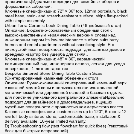
практичность)Идеально подходит для семейных обедов и
формальных собраний.
Ключевые спецификации: 72" × 36" top, 12mm porcelain, black
steel base, stain- and scratch-resistant surface, ships flat-packed
with simple assembly.
Urban Terra Ceramic-Look Dining Table (48-дюймовый стол)
Описание: Бюджетно-сознательный обеденный стол с
высококачественным керамическим верхним слоем над
инженерным ядром.Its low-maintenance surface suits busy
homes and rental apartments without sacrificing style. Его
низкоустойчивая поверхность подходит для занятых домов и
арендных квартир без ущерба для стиля..
Ключевые спецификации: 48" × 36", керамический
ламинированный вид, инженерная основа, легкая для ухода
поверхность, 1-летняя гарантия.
Bespoke Sintered Stone Dining Table Custom Sizes
(Синтерированный каменный обеденный стол)
Описание: Ручно-оконченный синтерованный каменный верх
с книжной мачтой вены и пользовательски изготовленной
металлической или деревянной основой.и базовая отделка
для поистине уникального центрального элементаИдеально
подходит для дизайнеров и домовладельцев, ищущих
музейные поверхности с прочностью коммерческого класса.
Ключевые спецификации: custom sizes up to 120", 6 тонны 12
мм full-body sintered stone, customizable base, installation &
delivery available, 10-year limited warranty.
D) Troubleshooting flow (text flowchart for quick fixes) (текстовый
блок для быстрых исправлений)