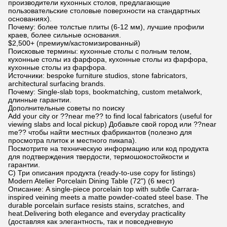
производители кухонных столов, предлагающие
пользовательские столовые поверхности на стандартных
основаниях).
Почему: более толстые плиты (6-12 мм), лучшие профили
краев, более сильные основания.
$2,500+ (премиум/кастомизированный)
Поисковые термины: кухонные столы с полным телом,
кухонные столы из фарфора, кухонные столы из фарфора,
кухонные столы из фарфора.
Источники: bespoke furniture studios, stone fabricators,
architectural surfacing brands.
Почему: Single-slab tops, bookmatching, custom metalwork,
длинные гарантии.
Дополнительные советы по поиску
Add your city or ??near me?? to find local fabricators (useful for
viewing slabs and local pickup) Добавьте свой город или ??near
me?? чтобы найти местных фабрикантов (полезно для
просмотра плиток и местного пикапа).
Посмотрите на техническую информацию или код продукта
для подтверждения твердости, термошокостойкости и
гарантии.
C) Три описания продукта (ready-to-use copy for listings)
Modern Atelier Porcelain Dining Table (72") (6 мест)
Описание: A single-piece porcelain top with subtle Carrara-
inspired veining meets a matte powder-coated steel base. The
durable porcelain surface resists stains, scratches, and
heat.Delivering both elegance and everyday practicality
(доставляя как элегантность, так и повседневную