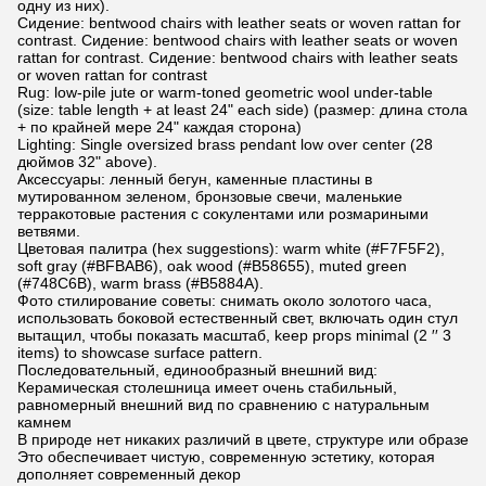
одну из них).
Сидение: bentwood chairs with leather seats or woven rattan for
contrast. Сидение: bentwood chairs with leather seats or woven
rattan for contrast. Сидение: bentwood chairs with leather seats
or woven rattan for contrast
Rug: low-pile jute or warm-toned geometric wool under-table
(size: table length + at least 24" each side) (размер: длина стола
+ по крайней мере 24" каждая сторона)
Lighting: Single oversized brass pendant low over center (28
дюймов 32" above).
Аксессуары: ленный бегун, каменные пластины в
мутированном зеленом, бронзовые свечи, маленькие
терракотовые растения с сокулентами или розмариными
ветвями.
Цветовая палитра (hex suggestions): warm white (#F7F5F2),
soft gray (#BFBAB6), oak wood (#B58655), muted green
(#748C6B), warm brass (#B5884A).
Фото стилирование советы: снимать около золотого часа,
использовать боковой естественный свет, включать один стул
вытащил, чтобы показать масштаб, keep props minimal (2 ′′ 3
items) to showcase surface pattern.
Последовательный, единообразный внешний вид:
Керамическая столешница имеет очень стабильный,
равномерный внешний вид по сравнению с натуральным
камнем
В природе нет никаких различий в цвете, структуре или образе
Это обеспечивает чистую, современную эстетику, которая
дополняет современный декор