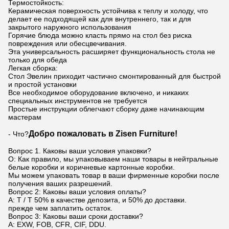
Термостойкость:
Керамическая поверхность устойчива к теплу и холоду, что
делает ее подходящей как для внутреннего, так и для
закрытого наружного использования
Горячие блюда можно класть прямо на стол без риска
повреждения или обесцвечивания.
Эта универсальность расширяет функциональность стола не
только для обеда
Легкая сборка:
Стол Эвелин приходит частично смонтированный для быстрой
и простой установки
Все необходимое оборудование включено, и никаких
специальных инструментов не требуется
Простые инструкции облегчают сборку даже начинающим
мастерам
Добро пожаловать в Zisen Furniture!
- Что?
Вопрос 1. Каковы ваши условия упаковки?
О: Как правило, мы упаковываем наши товары в нейтральные
белые коробки и коричневые картонные коробки.
Мы можем упаковать товар в ваши фирменные коробки после
получения ваших разрешений.
Вопрос 2: Каковы ваши условия оплаты?
A: T / T 50% в качестве депозита, и 50% до доставки.
прежде чем заплатить остаток.
Вопрос 3: Каковы ваши сроки доставки?
A: EXW, FOB, CFR, CIF, DDU.