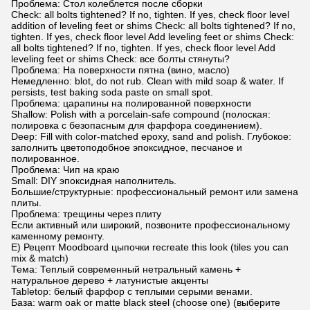
Проблема: Стол колеблется после сборки
Check: all bolts tightened? If no, tighten. If yes, check floor level
addition of leveling feet or shims Check: all bolts tightened? If no,
tighten. If yes, check floor level Add leveling feet or shims Check:
all bolts tightened? If no, tighten. If yes, check floor level Add
leveling feet or shims Check: все болты стянуты?
Проблема: На поверхности пятна (вино, масло)
Немедленно: blot, do not rub. Clean with mild soap & water. If
persists, test baking soda paste on small spot.
Проблема: царапины на полированной поверхности
Shallow: Polish with a porcelain-safe compound (полоская:
полировка с безопасным для фарфора соединением).
Deep: Fill with color-matched epoxy, sand and polish. Глубокое:
заполнить цветоподобное эпоксидное, песчаное и
полированное.
Проблема: Чип на краю
Small: DIY эпоксидная наполнитель.
Большие/структурные: профессиональный ремонт или замена
плиты.
Проблема: трещины через плиту
Если активный или широкий, позвоните профессиональному
каменному ремонту.
E) Рецепт Moodboard цыпочки recreate this look (tiles you can
mix & match)
Тема: Теплый современный нетральный камень +
натуральное дерево + латунистые акценты
Tabletop: белый фарфор с теплыми серыми венами.
База: warm oak or matte black steel (choose one) (выберите