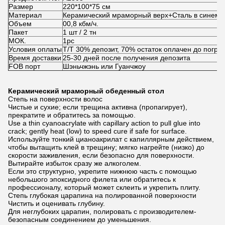
Размер
220*100*75 см
Материал
Керамический мраморный верх+Сталь в синем
Объем
00,8 кбм/ч.
Пакет
1 шт / 2 тн
МОК.
1pc
Условия оплаты
Т/Т 30% депозит, 70% остаток оплачен до погруз
Время доставки
25-30 дней после получения депозита
FOB порт
Шэньчжэнь или Гуанчжоу
Керамический мраморный обеденный стол
Степь на поверхности волос
Чистые и сухие; если трещина активна (пропагирует),
прекратите и обратитесь за помощью.
Use a thin cyanoacrylate with capillary action to pull glue into
crack; gently heat (low) to speed cure if safe for surface.
Используйте тонкий цианоакрилат с капиллярным действием,
чтобы вытащить клей в трещину; мягко нагрейте (низко) до
скорости заживления, если безопасно для поверхности.
Вытирайте избыток сразу же алкоголем.
Если это структурно, укрепите нижнюю часть с помощью
небольшого эпоксидного филета или обратитесь к
профессионалу, который может склеить и укрепить плиту.
Степь глубокая царапина на полированной поверхности
Чистить и оценивать глубину.
Для неглубоких царапин, полировать с производителем-
безопасным соединением до уменьшения.