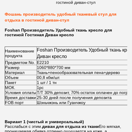
гостиной диван-стул
Фошань производитель удобный тканевый стул для
отдыха в гостиной диван-стул
Foshan Производитель Удобный ткань кресло для
гостиной Гостиная Диван кресло
Foshan Производитель Удобный ткань крес
Наименование
продукта
Диван кресло
Предметом No.
Е2210
Размер
1060*880*700 мм
Материал
Ткань+пенообразовательная пена+дерево
Объем
00,8 кбм/шт.
Пакет
1 шт / 1 тн
МОК.
1pc
Условия оплаты
Т/Т 30% депозит, 70% остаток оплачен до погруз
Время доставки
25-30 дней после получения депозита
FOB порт
Шэньчжэнь или Гуанчжоу
Вариант 1 (чистый и универсальный)
Расслабься с этим.
диван для отдыха из ткани
Его мягкая,
проницаемая обивка отлично ощущается на коже, а