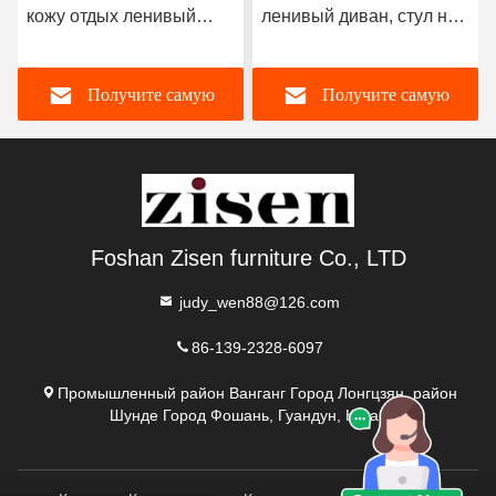
кожу отдых ленивый
ленивый диван, стул на
диван стул удобный
полу, хлопчатобумажная
расслабляющий
ткань, безшивочный
Получите самую
Получите самую
губный диван, стул
лучшую цену
лучшую цену
Foshan Zisen furniture Co., LTD
judy_wen88@126.com
86-139-2328-6097
Промышленный район Ванганг Город Лонгцзян, район
Шунде Город Фошань, Гуандун, Китай