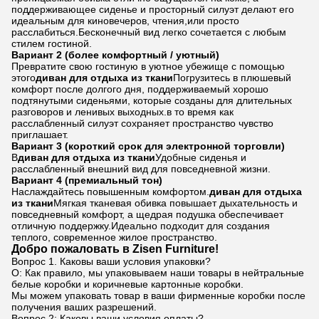
поддерживающее сиденье и просторный силуэт делают его
идеальным для киновечеров, чтения,или просто
расслабиться.Бесконечный вид легко сочетается с любым
стилем гостиной.
Вариант 2 (более комфортный / уютный)
Превратите свою гостиную в уютное убежище с помощью
этого
диван для отдыха из ткани
Погрузитесь в плюшевый
комфорт после долгого дня, поддерживаемый хорошо
подтянутыми сиденьями, которые созданы для длительных
разговоров и ленивых выходных.в то время как
расслабленный силуэт сохраняет пространство чувство
приглашает.
Вариант 3 (короткий срок для электронной торговли)
В
диван для отдыха из ткани
Удобные сиденья и
расслабленный внешний вид для повседневной жизни.
Вариант 4 (премиальный тон)
Наслаждайтесь повышенным комфортом.
диван для отдыха
из ткани
Мягкая тканевая обивка повышает дыхательность и
повседневный комфорт, а щедрая подушка обеспечивает
отличную поддержку.Идеально подходит для создания
теплого, современное жилое пространство.
Добро пожаловать в Zisen Furniture!
Вопрос 1. Каковы ваши условия упаковки?
О: Как правило, мы упаковываем наши товары в нейтральные
белые коробки и коричневые картонные коробки.
Мы можем упаковать товар в ваши фирменные коробки после
получения ваших разрешений.
Вопрос 2: Каковы ваши условия оплаты?