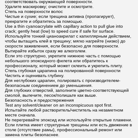
соответствовать окружающей поверхности.
Удалите маскировку; очистите и осмотрите.
Степь на поверхности волос
Чистые и сухие; если трещина активна (пропагирует),
прекратите и обратитесь за помощью.
Use a thin cyanoacrylate with capillary action to pull glue into
crack; gently heat (low) to speed cure if safe for surface.
Используйте тонкий цианоакрилат с капиллярным действием,
чтобы вытащить клей в трещину; мягко нагрейте (низко) до
скорости заживления, если безопасно для поверхности.
Вытирайте избыток сразу же алкоголем.
Если это структурно, укрепите нижнюю часть с помощью
небольшого эпоксидного филета или обратитесь к
профессионалу, который может склеить и укрепить плиту.
Степь глубокая царапина на полированной поверхности
Чистить и оценивать глубину.
Для неглубоких царапин, полировать с производителем-
безопасным соединением до уменьшения.
Для глубоких отверстий, заполните цветно-соответствующей
смолой, вылечите, песок/полишьте как выше.
Безопасность и предостережения
Test any solvent/cleaner on an inconspicuous spot first.
Испытайте любой растворитель/чиститель на незаметном
месте сначала.
Не перегревайте эпоксид или используйте открытые пламени.
Если плитка имеет структурные трещины или есть движение в
столе (отсутствие рамы), профессиональный ремонт или
замена плиты безопаснее.