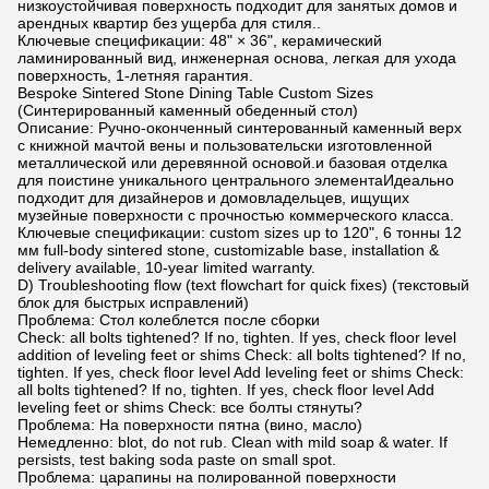
низкоустойчивая поверхность подходит для занятых домов и
арендных квартир без ущерба для стиля..
Ключевые спецификации: 48" × 36", керамический
ламинированный вид, инженерная основа, легкая для ухода
поверхность, 1-летняя гарантия.
Bespoke Sintered Stone Dining Table Custom Sizes
(Синтерированный каменный обеденный стол)
Описание: Ручно-оконченный синтерованный каменный верх
с книжной мачтой вены и пользовательски изготовленной
металлической или деревянной основой.и базовая отделка
для поистине уникального центрального элементаИдеально
подходит для дизайнеров и домовладельцев, ищущих
музейные поверхности с прочностью коммерческого класса.
Ключевые спецификации: custom sizes up to 120", 6 тонны 12
мм full-body sintered stone, customizable base, installation &
delivery available, 10-year limited warranty.
D) Troubleshooting flow (text flowchart for quick fixes) (текстовый
блок для быстрых исправлений)
Проблема: Стол колеблется после сборки
Check: all bolts tightened? If no, tighten. If yes, check floor level
addition of leveling feet or shims Check: all bolts tightened? If no,
tighten. If yes, check floor level Add leveling feet or shims Check:
all bolts tightened? If no, tighten. If yes, check floor level Add
leveling feet or shims Check: все болты стянуты?
Проблема: На поверхности пятна (вино, масло)
Немедленно: blot, do not rub. Clean with mild soap & water. If
persists, test baking soda paste on small spot.
Проблема: царапины на полированной поверхности