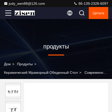
judy_wen88@126.com
86-139-2328-6097
Цитата
продукты
Дом
>
Продукты
>
Керамический Мраморный Обеденный Стол
>
Современный
прямоугольный обеденный стол для столовой, мастерская,
2026, набор с мраморной столешницей, простые стальные
ножки, дизайнерский набор обеденного стола для ресторана,
6 мест