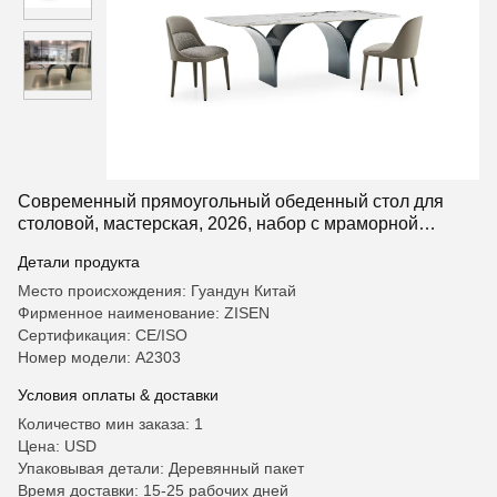
Современный прямоугольный обеденный стол для
столовой, мастерская, 2026, набор с мраморной
столешницей, простые стальные ножки, дизайнерский
Детали продукта
набор обеденного стола для ресторана, 6 мест
Место происхождения: Гуандун Китай
Фирменное наименование: ZISEN
Сертификация: CE/ISO
Номер модели: A2303
Условия оплаты & доставки
Количество мин заказа: 1
Цена: USD
Упаковывая детали: Деревянный пакет
Время доставки: 15-25 рабочих дней