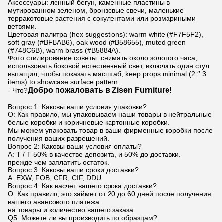
Аксессуары: ленный бегун, каменные пластины в
мутированном зеленом, бронзовые свечи, маленькие
терракотовые растения с сокулентами или розмариными
ветвями.
Цветовая палитра (hex suggestions): warm white (#F7F5F2),
soft gray (#BFBAB6), oak wood (#B58655), muted green
(#748C6B), warm brass (#B5884A).
Фото стилирование советы: снимать около золотого часа,
использовать боковой естественный свет, включать один стул
вытащил, чтобы показать масштаб, keep props minimal (2 ′′ 3
items) to showcase surface pattern.
Добро пожаловать в Zisen Furniture!
- Что?
Вопрос 1. Каковы ваши условия упаковки?
О: Как правило, мы упаковываем наши товары в нейтральные
белые коробки и коричневые картонные коробки.
Мы можем упаковать товар в ваши фирменные коробки после
получения ваших разрешений.
Вопрос 2: Каковы ваши условия оплаты?
A: T / T 50% в качестве депозита, и 50% до доставки.
прежде чем заплатить остаток.
Вопрос 3: Каковы ваши сроки доставки?
A: EXW, FOB, CFR, CIF, DDU.
Вопрос 4: Как насчет вашего срока доставки?
О: Как правило, это займет от 20 до 60 дней после получения
вашего авансового платежа.
на товары и количество вашего заказа.
Q5. Можете ли вы производить по образцам?