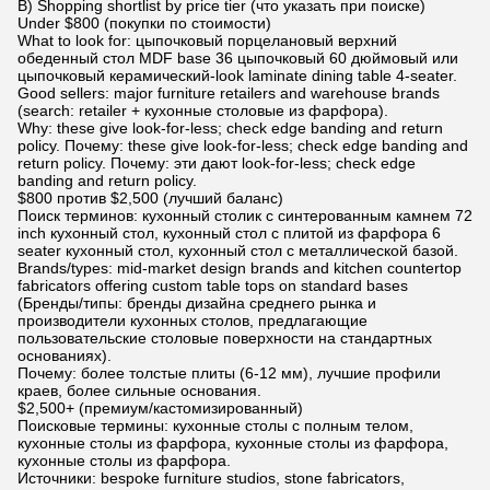
B) Shopping shortlist by price tier (что указать при поиске)
Under $800 (покупки по стоимости)
What to look for: цыпочковый порцелановый верхний
обеденный стол MDF base 36 цыпочковый 60 дюймовый или
цыпочковый керамический-look laminate dining table 4-seater.
Good sellers: major furniture retailers and warehouse brands
(search: retailer + кухонные столовые из фарфора).
Why: these give look-for-less; check edge banding and return
policy. Почему: these give look-for-less; check edge banding and
return policy. Почему: эти дают look-for-less; check edge
banding and return policy.
$800 против $2,500 (лучший баланс)
Поиск терминов: кухонный столик с синтерованным камнем 72
inch кухонный стол, кухонный стол с плитой из фарфора 6
seater кухонный стол, кухонный стол с металлической базой.
Brands/types: mid-market design brands and kitchen countertop
fabricators offering custom table tops on standard bases
(Бренды/типы: бренды дизайна среднего рынка и
производители кухонных столов, предлагающие
пользовательские столовые поверхности на стандартных
основаниях).
Почему: более толстые плиты (6-12 мм), лучшие профили
краев, более сильные основания.
$2,500+ (премиум/кастомизированный)
Поисковые термины: кухонные столы с полным телом,
кухонные столы из фарфора, кухонные столы из фарфора,
кухонные столы из фарфора.
Источники: bespoke furniture studios, stone fabricators,