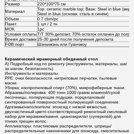
Размер
220*100*75 см
Top: ceramic marble top; Base: Steel in blue (ве
Материал
Steel in blue (основа: сталь в синем)
Объем
0.7 cbm/pc
Пакет
1 шт / 2 тн
МОК.
1pc
Условия оплаты
Т/Т 30% депозит, 70% остаток оплачен до погруз
Время доставки
25-30 дней после получения депозита
FOB порт
Шэньчжэнь или Гуанчжоу
Керамический мраморный обеденный стол
A) Подробный ход по ремонту (инструменты, материалы, шаг
за шагом, безопасность)
Инструменты и материалы
PPE: очки безопасности, нитриловые перчатки, пылевые
маски.
Уборка: изопропиловый спирт (70%), микрофиберные ткани.
Абразивы/полировка: 400 тонн 1000 грамм влажной/сухой
песочницы, полирующие подушки, порцелановый/
синтерованный поверхностный полирующий соединение.
Адгезивы/наполнители: эпоксид с низкой вязкостью,
двухчастичный цвето-соответствующий ремонтный смоловый
набор для керамики/камня, цианоакрилат (суперклей) для
тонких трещин волос.
Аппликаторы: пластиковые распределители, шприцы/
распределительные наконечники для эпоксида, смесительные