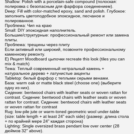
Shallow: Polish with a porcelain-safe compound (полоская:
полировка с безопасным для фарфора соединением).
Deep: Fill with color-matched epoxy, sand and polish. Глубокое:
заполнить цветоподобное эпоксидное, песчаное и
полированное.
Проблема: Чип на краю
Small: DIY эпоксидная наполнитель.
Большие/структурные: профессиональный ремонт или замена
плиты.
Проблема: трещины через плиту
Если активный или широкий, позвоните профессиональному
каменному ремонту.
E) Рецепт Moodboard цыпочки recreate this look (tiles you can
mix & match)
Тема: Теплый современный нетральный камень +
натуральное дерево + латунистые акценты
Tabletop: белый фарфор с теплыми серыми венами.
База: warm oak or matte black steel (choose one) (выберите
одну из них).
Сидение: bentwood chairs with leather seats or woven rattan for
contrast. Сидение: bentwood chairs with leather seats or woven
rattan for contrast. Сидение: bentwood chairs with leather seats
or woven rattan for contrast
Rug: low-pile jute or warm-toned geometric wool under-table
(size: table length + at least 24" each side) (размер: длина стола
+ по крайней мере 24" каждая сторона)
Lighting: Single oversized brass pendant low over center (28
дюймов 32" above).