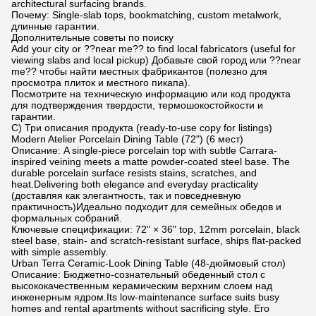
architectural surfacing brands.
Почему: Single-slab tops, bookmatching, custom metalwork,
длинные гарантии.
Дополнительные советы по поиску
Add your city or ??near me?? to find local fabricators (useful for
viewing slabs and local pickup) Добавьте свой город или ??near
me?? чтобы найти местных фабрикантов (полезно для
просмотра плиток и местного пикапа).
Посмотрите на техническую информацию или код продукта
для подтверждения твердости, термошокостойкости и
гарантии.
C) Три описания продукта (ready-to-use copy for listings)
Modern Atelier Porcelain Dining Table (72") (6 мест)
Описание: A single-piece porcelain top with subtle Carrara-
inspired veining meets a matte powder-coated steel base. The
durable porcelain surface resists stains, scratches, and
heat.Delivering both elegance and everyday practicality
(доставляя как элегантность, так и повседневную
практичность)Идеально подходит для семейных обедов и
формальных собраний.
Ключевые спецификации: 72" × 36" top, 12mm porcelain, black
steel base, stain- and scratch-resistant surface, ships flat-packed
with simple assembly.
Urban Terra Ceramic-Look Dining Table (48-дюймовый стол)
Описание: Бюджетно-сознательный обеденный стол с
высококачественным керамическим верхним слоем над
инженерным ядром.Its low-maintenance surface suits busy
homes and rental apartments without sacrificing style. Его