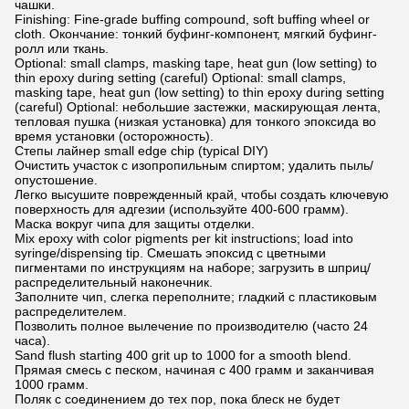
чашки.
Finishing: Fine-grade buffing compound, soft buffing wheel or
cloth. Окончание: тонкий буфинг-компонент, мягкий буфинг-
ролл или ткань.
Optional: small clamps, masking tape, heat gun (low setting) to
thin epoxy during setting (careful) Optional: small clamps,
masking tape, heat gun (low setting) to thin epoxy during setting
(careful) Optional: небольшие застежки, маскирующая лента,
тепловая пушка (низкая установка) для тонкого эпоксида во
время установки (осторожность).
Степы лайнер small edge chip (typical DIY)
Очистить участок с изопропильным спиртом; удалить пыль/
опустошение.
Легко высушите поврежденный край, чтобы создать ключевую
поверхность для адгезии (используйте 400-600 грамм).
Маска вокруг чипа для защиты отделки.
Mix epoxy with color pigments per kit instructions; load into
syringe/dispensing tip. Смешать эпоксид с цветными
пигментами по инструкциям на наборе; загрузить в шприц/
распределительный наконечник.
Заполните чип, слегка переполните; гладкий с пластиковым
распределителем.
Позволить полное вылечение по производителю (часто 24
часа).
Sand flush starting 400 grit up to 1000 for a smooth blend.
Прямая смесь с песком, начиная с 400 грамм и заканчивая
1000 грамм.
Поляк с соединением до тех пор, пока блеск не будет