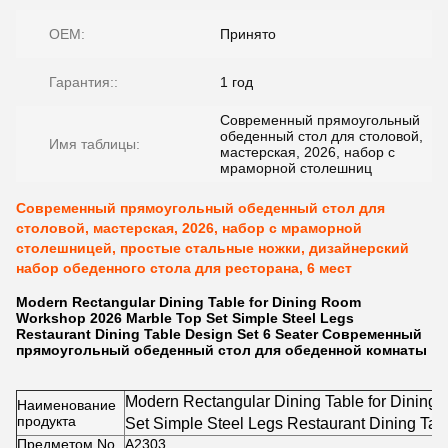
OEM:
Принято
Гарантия::
1 год
Современный прямоугольный
обеденный стол для столовой,
Имя таблицы:
мастерская, 2026, набор с
мраморной столешниц
Современный прямоугольный обеденный стол для
столовой, мастерская, 2026, набор с мраморной
столешницей, простые стальные ножки, дизайнерский
набор обеденного стола для ресторана, 6 мест
Modern Rectangular Dining Table for Dining Room
Workshop 2026 Marble Top Set Simple Steel Legs
Restaurant Dining Table Design Set 6 Seater Современный
прямоугольный обеденный стол для обеденной комнаты
Modern Rectangular Dining Table for Dinin
Наименование
продукта
Set Simple Steel Legs Restaurant Dining Tab
Предметом No.
А2303
Современный прямоугольный обеденный с