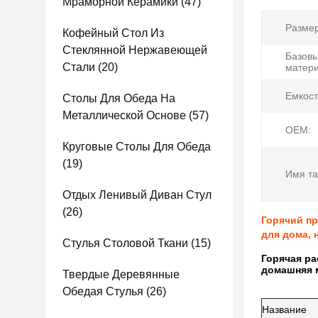
Мраморной Керамики
(47)
Размер
Кофейный Стол Из
Стеклянной Нержавеющей
Базов
Стали
(20)
матери
Емкост
Столы Для Обеда На
Металлической Основе
(57)
OEM:
Круговые Столы Для Обеда
(19)
Имя та
Отдых Ленивый Диван Стул
(26)
Горячий пр
для дома, 
Стулья Столовой Ткани
(15)
Горячая ра
домашняя 
Твердые Деревянные
Обедая Стулья
(26)
Название