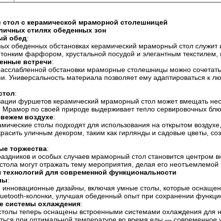
 стол с керамической мраморной столешницей
личных стилях обеденных зон
ый обед
:
ых обеденных обстановках керамический мраморный стол служит 
 тонким фарфором, хрустальной посудой и элегантным текстилем,
енные встречи
:
расслабленной обстановки мраморные столешницы можно сочетать
. Универсальность материала позволяет ему адаптироваться к люб
стол
:
зации фуршетов керамический мраморный стол может вмещать нес
 Мрамор по своей природе выдерживает тепло сервировочных блюд 
свежем воздухе
:
мические столы подходят для использования на открытом воздухе,
расить уличным декором, таким как гирлянды и садовые цветы, со
ые торжества
:
раздников и особых случаев мраморный стол становится центром 
стола могут отражать тему мероприятия, делая его неотъемлемой
я технологий для современной функциональности
лы
:
 инновационные дизайны, включая умные столы, которые оснащены
luetooth-колонки, улучшая обеденный опыт при сохранении функци
е системы охлаждения
:
столы теперь оснащены встроенными системами охлаждения для нап
ться при оптимальной температуре во время еды — современное 