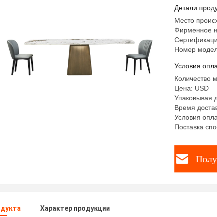
более де
Детали проду
дома, на
Место проис
Фирменное н
Сертификаци
Номер модел
Условия опла
Количество м
Цена: USD
Упаковывая 
Время достав
Условия опла
Поставка спо
Полу
одукта
Характер продукции