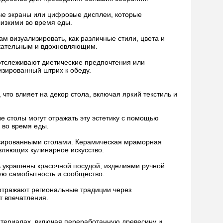
ные экраны или цифровые дисплеи, которые
изкими во время еды.
 визуализировать, как различные стили, цвета и
лекательным и вдохновляющим.
отслеживают диетические предпочтения или
зированный штрих к обеду.
то влияет на декор стола, включая яркий текстиль и
е столы могут отражать эту эстетику с помощью
 во время еды.
ервированными столами. Керамическая мраморная
вляющих кулинарное искусство.
ь украшены красочной посудой, изделиями ручной
ую самобытность и сообщество.
 отражают региональные традиции через
т впечатления.
атериалах, включая переработанную древесину и