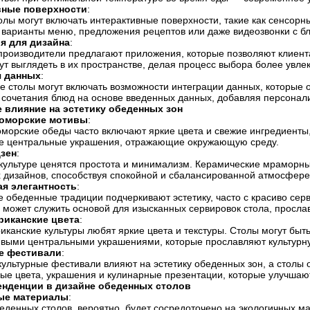
вные поверхности
:
лы могут включать интерактивные поверхности, такие как сенсор
 варианты меню, предложения рецептов или даже видеозвонки с бл
я для дизайна
:
роизводители предлагают приложения, которые позволяют клиентам
ут выглядеть в их пространстве, делая процесс выбора более ув
я данных
:
е столы могут включать возможности интеграции данных, которые 
 сочетания блюд на основе введенных данных, добавляя персонали
 влияние на эстетику обеденных зон
оморские мотивы
:
орские обеды часто включают яркие цвета и свежие ингредиенты, ч
е центральные украшения, отражающие окружающую среду.
зен
:
культуре ценятся простота и минимализм. Керамические мраморны
 дизайнов, способствуя спокойной и сбалансированной атмосфере
я элегантность
:
е обеденные традиции подчеркивают эстетику, часто с красиво с
 может служить основой для изысканных сервировок стола, просла
риканские цвета
:
канские культуры любят яркие цвета и текстуры. Столы могут быт
ивыми центральными украшениями, которые прославляют культурн
е фестивали
:
ультурные фестивали влияют на эстетику обеденных зон, а столы
ые цвета, украшения и кулинарные презентации, которые улучшаю
енденции в дизайне обеденных столов
ые материалы
:
еденных столов, вероятно, будет сосредоточено на экологичных м