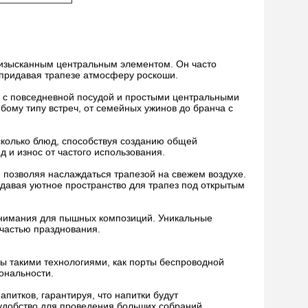
изысканным центральным элементом. Он часто
 придавая трапезе атмосферу роскоши.
 с повседневной посудой и простыми центральными
ому типу встреч, от семейных ужинов до бранча с
колько блюд, способствуя созданию общей
и износ от частого использования.
 позволяя наслаждаться трапезой на свежем воздухе.
здавая уютное пространство для трапез под открытым
внимания для пышных композиций. Уникальные
 частью празднования.
 такими технологиями, как порты беспроводной
ональности.
итков, гарантируя, что напитки будут
удобство для проведения больших собраний.