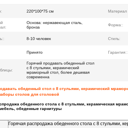
:
220*100*75 см
Материал 
ый
Основа: нержавеющая сталь,
Форма::
ал:
бронза
ь::
8-10 человек
Стиль:
Принято
Гарантия::
Горячий продавать обеденный стол
с 8 стульями, керамический
блицы:
мраморный стол, более дешевая
современна
одавать обеденный стол с 8 стульями, керамический мрамор
наборы столов для столовой
спродажа обеденного стола с 8 стульями, керамическая мра
мебель, обеденные гарнитуры
Горячая распродажа обеденного стола с 8 стульями, к