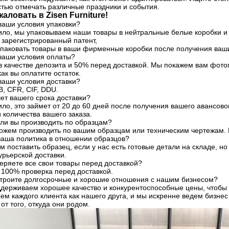
стью отмечать различные праздники и события.
аловать в Zisen Furniture!
ваши условия упаковки?
ило, мы упаковываем наши товары в нейтральные белые коробки и 
 зарегистрированный патент,
паковать товары в ваши фирменные коробки после получения ваш
 ваши условия оплаты?
в качестве депозита и 50% перед доставкой. Мы покажем вам фото
как вы оплатите остаток.
ваши условия доставки?
, CFR, CIF, DDU.
чет вашего срока доставки?
ило, это займет от 20 до 60 дней после получения вашего авансово
и количества вашего заказа.
 ли вы производить по образцам?
можем производить по вашим образцам или техническим чертежам. 
ваша политика в отношении образцов?
 поставить образец, если у нас есть готовые детали на складе, н
урьерской доставки.
еряете все свои товары перед доставкой?
с 100% проверка перед доставкой.
 строите долгосрочные и хорошие отношения с нашим бизнесом?
ддерживаем хорошее качество и конкурентоспособные цены, чтобы 
ем каждого клиента как нашего друга, и мы искренне ведем бизнес
от того, откуда они родом.