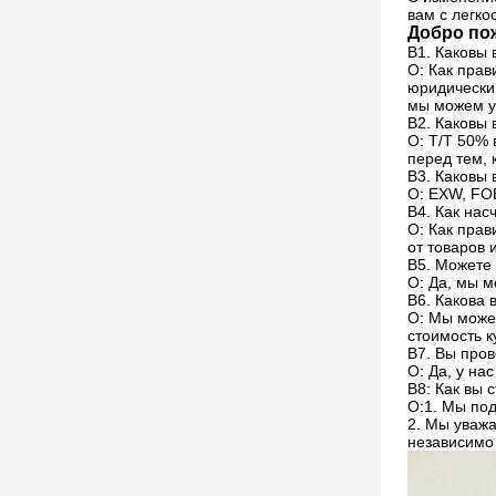
вам с легко
Добро пож
В1. Каковы 
О: Как прав
юридически
мы можем у
В2. Каковы
О: T/T 50% 
перед тем, 
В3. Каковы 
О: EXW, FOB
В4. Как нас
О: Как прав
от товаров 
В5. Можете
О: Да, мы 
В6. Какова 
О: Мы можем
стоимость к
В7. Вы пров
О: Да, у на
В8: Как вы
О:1. Мы по
2. Мы уважа
независимо 