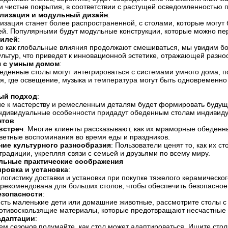
и чистые покрытия, в соответствии с растущей осведомленностью 
лизация и модульный дизайн
:
изация станет более распространенной, с столами, которые могут
й. Популярными будут модульные конструкции, которые можно пере
тилей
:
го как глобальные влияния продолжают смешиваться, мы увидим 
ультур, что приведет к инновационной эстетике, отражающей разн
я с умным домом
:
еденные столы могут интегрироваться с системами умного дома, 
я, где освещение, музыка и температура могут быть одновременно
.
ый подход
:
е к мастерству и ремесленным деталям будет формировать будущи
индивидуальные особенности придадут обеденным столам индивидуа
нтов
встреч
: Многие клиенты рассказывают, как их мраморные обеденн
ветные воспоминания во время еды и праздников.
ние культурного разнообразия
: Пользователи ценят то, как их 
традиции, укрепляя связи с семьей и друзьями по всему миру.
льные практические соображения
ровка и установка
:
логистику доставки и установки при покупке тяжелого керамическ
 рекомендована для больших столов, чтобы обеспечить безопасно
езопасности
:
есть маленькие дети или домашние животные, рассмотрите столы с
ротивоскользящие материалы, которые предотвращают несчастные 
адаптации
:
м сезонов подумайте, как стол может адаптироваться. Ищите стол