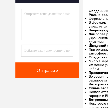
Обеденный
Роль в раз
Формальн
В формальн
украшается
Непринужд
Для более 
украшениями
друзьями.
Шведский 
При органи
атмосферы.
Обеды на 
Многие кера
Их можно ук
небом.
Отправьте
Праздничн
Во время п
сервировки 
Интеграци
Умные сто
Появляются
зарядки и B
Встроенны
Некоторые 
поддержива