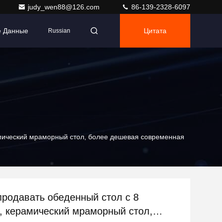
judy_wen88@126.com
86-139-2328-6097
е Данные
Цитата
Russian
амический мраморный стол, более дешевая современная
продавать обеденный стол с 8
, керамический мраморный стол,