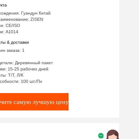
шевая современная мебель для
кта
боры столов для столовой
хождения: Гуандун Китай
аименование: ZISEN
я: CE/ISO
и: А1014
ты & доставки
ин заказа: 1
детали: Деревянный пакет
ки: 15-25 рабочих дней
ты: Т/Т, Л/К
собности: 100 шт./Пн
чите самую лучшую цену