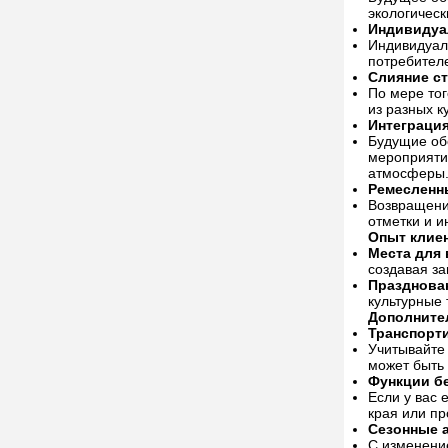
экологическ
Индивидуа
Индивидуал
потребителе
Слияние с
По мере то
из разных к
Интеграци
Будущие об
мероприяти
атмосферы
Ремесленн
Возвращени
отметки и 
Опыт клие
Места для 
создавая за
Празднова
культурные 
Дополните
Транспорти
Учитывайте 
может быть
Функции б
Если у вас 
края или п
Сезонные 
С изменение