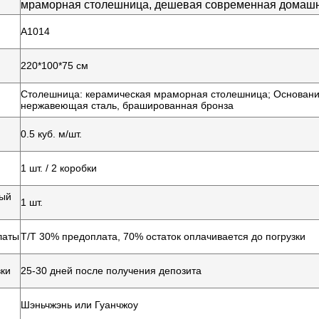
мраморная столешница, дешевая современная домашн
обеденные гарнитуры
A1014
220*100*75 см
Столешница: керамическая мраморная столешница; Основани
нержавеющая сталь, брашированная бронза
0.5 куб. м/шт.
1 шт. / 2 коробки
ый
1 шт.
латы
T/T 30% предоплата, 70% остаток оплачивается до погрузки
вки
25-30 дней после получения депозита
Шэньчжэнь или Гуанчжоу