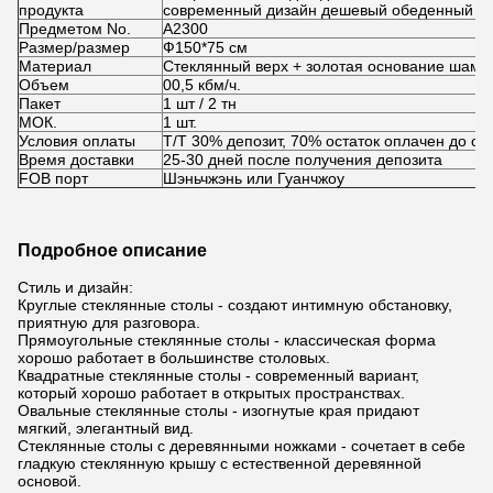
продукта
современный дизайн дешевый обеденный ст
Предметом No.
А2300
Размер/размер
Ф150*75 см
Материал
Стеклянный верх + золотая основание шамп
Объем
00,5 кбм/ч.
Пакет
1 шт / 2 тн
МОК.
1 шт.
Условия оплаты
T/T 30% депозит, 70% остаток оплачен до от
Время доставки
25-30 дней после получения депозита
FOB порт
Шэньчжэнь или Гуанчжоу
Подробное описание
Стиль и дизайн:
Круглые стеклянные столы - создают интимную обстановку,
приятную для разговора.
Прямоугольные стеклянные столы - классическая форма
хорошо работает в большинстве столовых.
Квадратные стеклянные столы - современный вариант,
который хорошо работает в открытых пространствах.
Овальные стеклянные столы - изогнутые края придают
мягкий, элегантный вид.
Стеклянные столы с деревянными ножками - сочетает в себе
гладкую стеклянную крышу с естественной деревянной
основой.