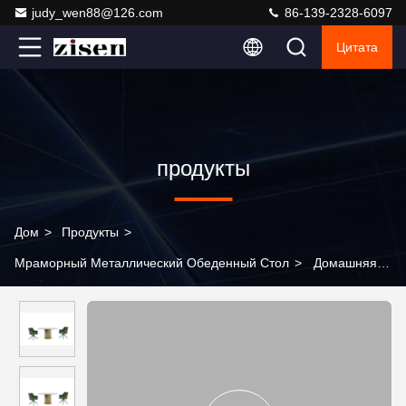
judy_wen88@126.com
86-139-2328-6097
Цитата
продукты
Дом
>
Продукты
>
Мраморный Металлический Обеденный Стол
>
Домашняя
мебель Степное стекло верхняя столовая столика
современный дизайн столик с стульями