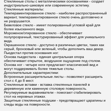
Стеклянные столы с металлическими основаниями - создает
индустриально-шиковую или современную эстетику.
Стеклянные материалы:
Темпераментированное стекло - наиболее распространенный
вариант, темпераментированное стекло очень долговечно и
не разрушается.
Бевеловое стекло - имеет полированный угловой край для
более изысканного вида.
Мороженое/этированное стекло - обеспечивает
полупрозрачный, текстурированный эффект для уникального
вида.
Окрашенное стекло - доступно в различных цветах, таких как
серый, бронзовый или зеленый, чтобы дополнить ваш декор.
Пьедестал против основания ног:
Основа пьедестала - единая центральная опора
обеспечивает открытое, воздушное ощущение под столом.
Основа ног - четыре ноги предлагают классический вид и
могут поддерживать более тяжелые столы.
Дополнительные характеристики:
Встроенные расширительные листы - позволяют расширить
стол с 4 до 8 мест.
Стеклянные вставки - вставка стеклянных панелей в
деревянную или каменную столовую поверхность.
Регулируемые выравниватели - помогают стабилизировать
стол на неровных этажах.
Защитные стеклянные подушки - предотвращают царапины и
следы воды на поверхности.