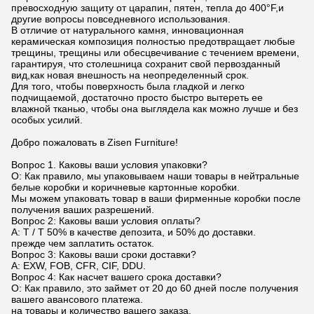
превосходную защиту от царапин, пятен, тепла до 400°F,и
другие вопросы повседневного использования.
В отличие от натурального камня, инновационная
керамическая композиция полностью предотвращает любые
трещины, трещины или обесцвечивание с течением времени,
гарантируя, что столешница сохранит свой первозданный
вид,как новая внешность на неопределенный срок.
Для того, чтобы поверхность была гладкой и легко
подчищаемой, достаточно просто быстро вытереть ее
влажной тканью, чтобы она выглядела как можно лучше и без
особых усилий.
Добро пожаловать в Zisen Furniture!
Вопрос 1. Каковы ваши условия упаковки?
О: Как правило, мы упаковываем наши товары в нейтральные
белые коробки и коричневые картонные коробки.
Мы можем упаковать товар в ваши фирменные коробки после
получения ваших разрешений.
Вопрос 2: Каковы ваши условия оплаты?
A: T / T 50% в качестве депозита, и 50% до доставки.
прежде чем заплатить остаток.
Вопрос 3: Каковы ваши сроки доставки?
A: EXW, FOB, CFR, CIF, DDU.
Вопрос 4: Как насчет вашего срока доставки?
О: Как правило, это займет от 20 до 60 дней после получения
вашего авансового платежа.
на товары и количество вашего заказа.