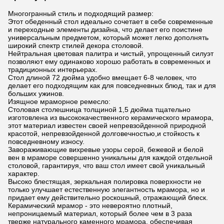
Многогранный стиль и подходящий размер:
Этот обеденный стол идеально сочетает в себе современные
и переходные элементы дизайна, что делает его поистине
универсальным предметом, который может легко дополнять
широкий спектр стилей декора столовой.
Нейтральная цветовая палитра и чистый, упрощенный силуэт
позволяют ему одинаково хорошо работать в современных и
традиционных интерьерах.
Стол длиной 72 дюйма удобно вмещает 6-8 человек, что
делает его подходящим как для повседневных блюд, так и для
больших ужинов.
Изящное мраморное ремесло:
Столовая столешница толщиной 1,5 дюйма тщательно
изготовлена из высококачественного керамического мрамора,
этот материал известен своей непревзойденной природной
красотой, непревзойденной долговечностью,и стойкость к
повседневному износу.
Завораживающие вихревые узоры серой, бежевой и белой
вен в мраморе совершенно уникальны для каждой отдельной
столовой, гарантируя, что ваш стол имеет свой уникальный
характер.
Высоко блестящая, зеркальная полировка поверхности не
только улучшает естественную элегантность мрамора, но и
придает ему действительно роскошный, отражающий блеск.
Керамический мрамор - это невероятно плотный,
непроницаемый материал, который более чем в 3 раза
тверже натурального каменного мрамора, обеспечивая