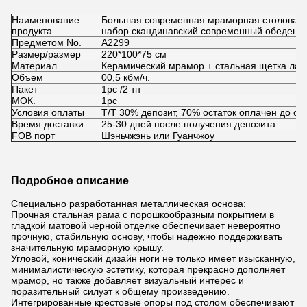
Наименование
Большая современная мраморная столовая 
продукта
набор скандинавский современный обеденны
Предметом No.
А2299
Размер/размер
220*100*75 см
Материал
Керамический мрамор + стальная щетка лат
Объем
00,5 кбм/ч.
Пакет
1pc /2 тн
МОК.
1pc
Условия оплаты
T/T 30% депозит, 70% остаток оплачен до от
Время доставки
25-30 дней после получения депозита
FOB порт
Шэньчжэнь или Гуанчжоу
Подробное описание
Специально разработанная металлическая основа:
Прочная стальная рама с порошкообразным покрытием в
гладкой матовой черной отделке обеспечивает невероятно
прочную, стабильную основу, чтобы надежно поддерживать
значительную мраморную крышу.
Угловой, конический дизайн ноги не только имеет изысканную,
минималистическую эстетику, которая прекрасно дополняет
мрамор, но также добавляет визуальный интерес и
поразительный силуэт к общему произведению.
Интегрированные крестовые опоры под столом обеспечивают