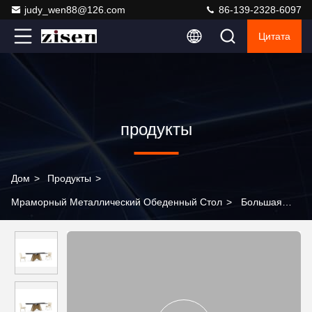
judy_wen88@126.com
86-139-2328-6097
Цитата
продукты
Дом
>
Продукты
>
Мраморный Металлический Обеденный Стол
>
Большая
современная мраморная столовая мебель обеденные столы
набор скандинавский современный обеденный стол и стул