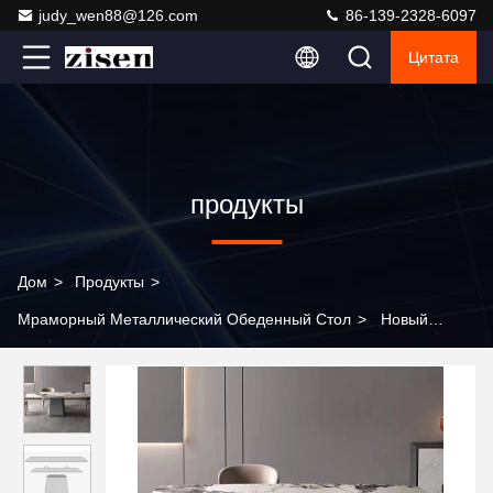
judy_wen88@126.com
86-139-2328-6097
Цитата
продукты
Дом
>
Продукты
>
Мраморный Металлический Обеденный Стол
>
Новый
дизайн роскошный обеденный стол 6 стульев сцинтированный
камень керамический мрамор верхний сцинтированный
каменный стол