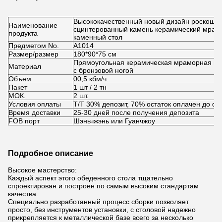
Высококачественный новый дизайн роскошны
Наименование
сцинтерованный камень керамический мрам
продукта
каменный стол
Предметом No.
А1014
Размер/размер
180*90*75 см
Прямоугольная керамическая мраморная ве
Материал
с бронзовой ногой
Объем
00,5 кбм/ч.
Пакет
1 шт / 2 тн
МОК.
2 шт.
Условия оплаты
T/T 30% депозит, 70% остаток оплачен до от
Время доставки
25-30 дней после получения депозита
FOB порт
Шэньчжэнь или Гуанчжоу
Подробное описание
Высокое мастерство:
Каждый аспект этого обеденного стола тщательно
спроектирован и построен по самым высоким стандартам
качества.
Специально разработанный процесс сборки позволяет
просто, без инструментов установки, с столовой надежно
прикрепляется к металлической базе всего за несколько