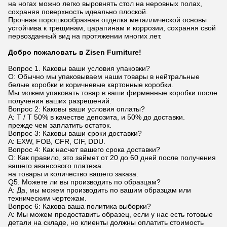
на ногах можно легко выровнять стол на неровных полах,
сохраняя поверхность идеально плоской.
Прочная порошкообразная отделка металлической основы
устойчива к трещинам, царапинам и коррозии, сохраняя свой
первозданный вид на протяжении многих лет.
Добро пожаловать в Zisen Furniture!
Вопрос 1. Каковы ваши условия упаковки?
О: Обычно мы упаковываем наши товары в нейтральные
белые коробки и коричневые картонные коробки.
Мы можем упаковать товар в ваши фирменные коробки после
получения ваших разрешений.
Вопрос 2: Каковы ваши условия оплаты?
A: T / T 50% в качестве депозита, и 50% до доставки.
прежде чем заплатить остаток.
Вопрос 3: Каковы ваши сроки доставки?
A: EXW, FOB, CFR, CIF, DDU.
Вопрос 4: Как насчет вашего срока доставки?
О: Как правило, это займет от 20 до 60 дней после получения
вашего авансового платежа.
на товары и количество вашего заказа.
Q5. Можете ли вы производить по образцам?
A: Да, мы можем производить по вашим образцам или
техническим чертежам.
Вопрос 6: Какова ваша политика выборки?
A: Мы можем предоставить образец, если у нас есть готовые
детали на складе, но клиенты должны оплатить стоимость