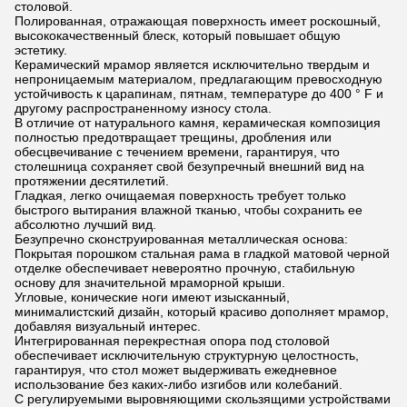
столовой.
Полированная, отражающая поверхность имеет роскошный,
высококачественный блеск, который повышает общую
эстетику.
Керамический мрамор является исключительно твердым и
непроницаемым материалом, предлагающим превосходную
устойчивость к царапинам, пятнам, температуре до 400 ° F и
другому распространенному износу стола.
В отличие от натурального камня, керамическая композиция
полностью предотвращает трещины, дробления или
обесцвечивание с течением времени, гарантируя, что
столешница сохраняет свой безупречный внешний вид на
протяжении десятилетий.
Гладкая, легко очищаемая поверхность требует только
быстрого вытирания влажной тканью, чтобы сохранить ее
абсолютно лучший вид.
Безупречно сконструированная металлическая основа:
Покрытая порошком стальная рама в гладкой матовой черной
отделке обеспечивает невероятно прочную, стабильную
основу для значительной мраморной крыши.
Угловые, конические ноги имеют изысканный,
минималистский дизайн, который красиво дополняет мрамор,
добавляя визуальный интерес.
Интегрированная перекрестная опора под столовой
обеспечивает исключительную структурную целостность,
гарантируя, что стол может выдерживать ежедневное
использование без каких-либо изгибов или колебаний.
С регулируемыми выровняющими скользящими устройствами