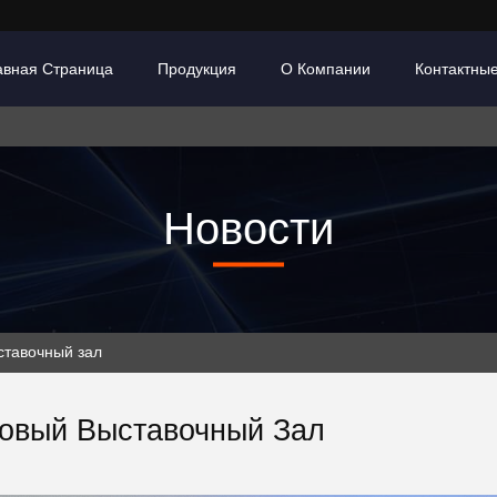
авная Страница
Продукция
О Компании
Контактны
Новости
ставочный зал
овый Выставочный Зал